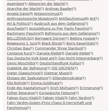
Agamben
(1)
Allegorien der Macht
(1)
Anarchie der Macht
(1)
Andreas Baader
(1)
Angela Davis
(3)
Antagonismus
(2)
Anthropologische Mutation
(2)
Antifaschismus
(6)
Art
(1)
Art & Politics
(1)
Ausbruch aus dem Gefängnis
(1)
Auschwitz
(1)
Aussstellung zu Pier Paolo Pasolini
(1)
Bachmann Pasolini
(3)
Befreiung aus dem Gefängnis
(1)
BELLIZISMUS
(2)
Bernward Dörner
(1)
Bettina Hoppe
(1)
Bewegung 2. Juni
(3)
Black Block
(1)
Boris Kagarlitzki
(1)
Christian Bau
(1)
Commander Shree Stardust
(1)
Contanze Kurz
(1)
Daniela Klette
(3)
Daniele Klette
(1)
Das Deutsche Volk klagt an
(2)
Das Nicht-Integrierbare
(1)
Denis Moschitto
(1)
Deutschlandfunk Kultur
(1)
Dialektik der Befreiung
(1)
DIE GRÜNEN
(1)
Dieter Glawischnig
(2)
Dietmar Mues
(2)
Ekstase der Spekulation
(1)
Elitendemokratie
(1)
Ella Rollnik
(1)
Emma Goldman
(1)
Ende des Kapitalismus
(1)
Erich Mühsam
(1)
Erinnerung
(1)
Esther Bejarano
(1)
Europäische Festung
(1)
Fabien Kunz-Vitali
(2)
Fabien Vitali
(3)
Fahri Yardim
(1)
Fahri Yardim,Golem,Prinz Chaos II,Herrschaft und
Faschismus
(1)