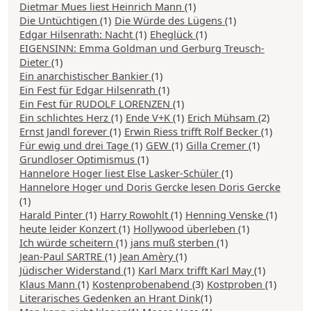
Dietmar Mues liest Heinrich Mann
(1)
Die Untüchtigen
(1)
Die Würde des Lügens
(1)
Edgar Hilsenrath: Nacht
(1)
Eheglück
(1)
EIGENSINN: Emma Goldman und Gerburg Treusch-
Dieter
(1)
Ein anarchistischer Bankier
(1)
Ein Fest für Edgar Hilsenrath
(1)
Ein Fest für RUDOLF LORENZEN
(1)
Ein schlichtes Herz
(1)
Ende V+K
(1)
Erich Mühsam
(2)
Ernst Jandl forever
(1)
Erwin Riess trifft Rolf Becker
(1)
Für ewig und drei Tage
(1)
GEW
(1)
Gilla Cremer
(1)
Grundloser Optimismus
(1)
Hannelore Hoger liest Else Lasker-Schüler
(1)
Hannelore Hoger und Doris Gercke lesen Doris Gercke
(1)
Harald Pinter
(1)
Harry Rowohlt
(1)
Henning Venske
(1)
heute leider Konzert
(1)
Hollywood überleben
(1)
Ich würde scheitern
(1)
jans muß sterben
(1)
Jean-Paul SARTRE
(1)
Jean Amèry
(1)
Jüdischer Widerstand
(1)
Karl Marx trifft Karl May
(1)
Klaus Mann
(1)
Kostenprobenabend
(3)
Kostproben
(1)
Literarisches Gedenken an Hrant Dink
(1)