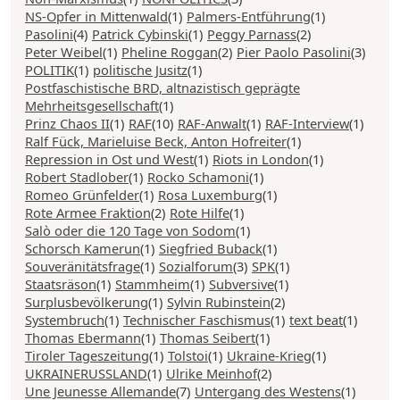
NS-Opfer in Mittenwald
(1)
Palmers-Entführung
(1)
Pasolini
(4)
Patrick Cybinski
(1)
Peggy Parnass
(2)
Peter Weibel
(1)
Pheline Roggan
(2)
Pier Paolo Pasolini
(3)
POLITIK
(1)
politische Jusitz
(1)
Postfaschistische BRD, altnazistisch geprägte
Mehrheitsgesellschaft
(1)
Prinz Chaos II
(1)
RAF
(10)
RAF-Anwalt
(1)
RAF-Interview
(1)
Ralf Fück, Marieluise Beck, Anton Hofreiter
(1)
Repression in Ost und West
(1)
Riots in London
(1)
Robert Stadlober
(1)
Rocko Schamoni
(1)
Romeo Grünfelder
(1)
Rosa Luxemburg
(1)
Rote Armee Fraktion
(2)
Rote Hilfe
(1)
Salò oder die 120 Tage von Sodom
(1)
Schorsch Kamerun
(1)
Siegfried Buback
(1)
Souveränitätsfrage
(1)
Sozialforum
(3)
SPK
(1)
Staatsräson
(1)
Stammheim
(1)
Subversive
(1)
Surplusbevölkerung
(1)
Sylvin Rubinstein
(2)
Systembruch
(1)
Technischer Faschismus
(1)
text beat
(1)
Thomas Ebermann
(1)
Thomas Seibert
(1)
Tiroler Tageszeitung
(1)
Tolstoi
(1)
Ukraine-Krieg
(1)
UKRAINERUSSLAND
(1)
Ulrike Meinhof
(2)
Une Jeunesse Allemande
(7)
Untergang des Westens
(1)