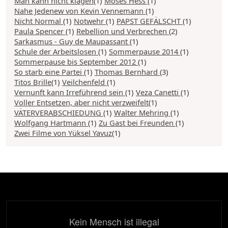
Man kann nicht klagen
(1)
Moses Hess
(1)
Nahe Jedenew von Kevin Vennemann
(1)
Nicht Normal
(1)
Notwehr
(1)
PAPST GEFÄLSCHT
(1)
Paula Spencer
(1)
Rebellion und Verbrechen
(2)
Sarkasmus - Guy de Maupassant
(1)
Schule der Arbeitslosen
(1)
Sommerpause 2014
(1)
Sommerpause bis September 2012
(1)
So starb eine Partei
(1)
Thomas Bernhard
(3)
Titos Brille
(1)
Veilchenfeld
(1)
Vernunft kann Irreführend sein
(1)
Veza Canetti
(1)
Voller Entsetzen, aber nicht verzweifelt
(1)
VÄTERVERABSCHIEDUNG
(1)
Walter Mehring
(1)
Wolfgang Hartmann
(1)
Zu Gast bei Freunden
(1)
Zwei Filme von Yüksel Yavuz
(1)
Kein Mensch ist illegal