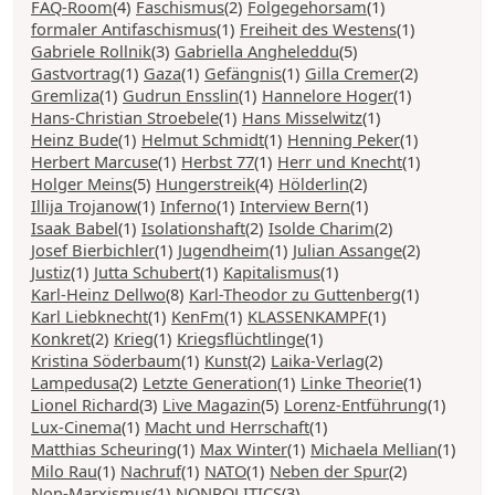
FAQ-Room
(4)
Faschismus
(2)
Folgegehorsam
(1)
formaler Antifaschismus
(1)
Freiheit des Westens
(1)
Gabriele Rollnik
(3)
Gabriella Angheleddu
(5)
Gastvortrag
(1)
Gaza
(1)
Gefängnis
(1)
Gilla Cremer
(2)
Gremliza
(1)
Gudrun Ensslin
(1)
Hannelore Hoger
(1)
Hans-Christian Stroebele
(1)
Hans Misselwitz
(1)
Heinz Bude
(1)
Helmut Schmidt
(1)
Henning Peker
(1)
Herbert Marcuse
(1)
Herbst 77
(1)
Herr und Knecht
(1)
Holger Meins
(5)
Hungerstreik
(4)
Hölderlin
(2)
Illija Trojanow
(1)
Inferno
(1)
Interview Bern
(1)
Isaak Babel
(1)
Isolationshaft
(2)
Isolde Charim
(2)
Josef Bierbichler
(1)
Jugendheim
(1)
Julian Assange
(2)
Justiz
(1)
Jutta Schubert
(1)
Kapitalismus
(1)
Karl-Heinz Dellwo
(8)
Karl-Theodor zu Guttenberg
(1)
Karl Liebknecht
(1)
KenFm
(1)
KLASSENKAMPF
(1)
Konkret
(2)
Krieg
(1)
Kriegsflüchtlinge
(1)
Kristina Söderbaum
(1)
Kunst
(2)
Laika-Verlag
(2)
Lampedusa
(2)
Letzte Generation
(1)
Linke Theorie
(1)
Lionel Richard
(3)
Live Magazin
(5)
Lorenz-Entführung
(1)
Lux-Cinema
(1)
Macht und Herrschaft
(1)
Matthias Scheuring
(1)
Max Winter
(1)
Michaela Mellian
(1)
Milo Rau
(1)
Nachruf
(1)
NATO
(1)
Neben der Spur
(2)
Non-Marxismus
(1)
NONPOLITICS
(3)