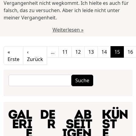
Vergangenheit nicht wegkommt. Ich hielte es auch für
falsch, das zu versuchen. Aber ich leide nicht unter
meiner Vergangenheit.
Weiterlesen »
Seitennummerierung
«
‹
…
11
12
13
14
15
16
Erste Seite
Vorherige Seite
Erste
Zurück
Suche
Suche