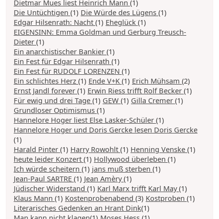
Dietmar Mues liest Heinrich Mann
(1)
Die Untüchtigen
(1)
Die Würde des Lügens
(1)
Edgar Hilsenrath: Nacht
(1)
Eheglück
(1)
EIGENSINN: Emma Goldman und Gerburg Treusch-
Dieter
(1)
Ein anarchistischer Bankier
(1)
Ein Fest für Edgar Hilsenrath
(1)
Ein Fest für RUDOLF LORENZEN
(1)
Ein schlichtes Herz
(1)
Ende V+K
(1)
Erich Mühsam
(2)
Ernst Jandl forever
(1)
Erwin Riess trifft Rolf Becker
(1)
Für ewig und drei Tage
(1)
GEW
(1)
Gilla Cremer
(1)
Grundloser Optimismus
(1)
Hannelore Hoger liest Else Lasker-Schüler
(1)
Hannelore Hoger und Doris Gercke lesen Doris Gercke
(1)
Harald Pinter
(1)
Harry Rowohlt
(1)
Henning Venske
(1)
heute leider Konzert
(1)
Hollywood überleben
(1)
Ich würde scheitern
(1)
jans muß sterben
(1)
Jean-Paul SARTRE
(1)
Jean Amèry
(1)
Jüdischer Widerstand
(1)
Karl Marx trifft Karl May
(1)
Klaus Mann
(1)
Kostenprobenabend
(3)
Kostproben
(1)
Literarisches Gedenken an Hrant Dink
(1)
Man kann nicht klagen
(1)
Moses Hess
(1)