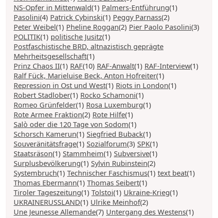
NS-Opfer in Mittenwald
(1)
Palmers-Entführung
(1)
Pasolini
(4)
Patrick Cybinski
(1)
Peggy Parnass
(2)
Peter Weibel
(1)
Pheline Roggan
(2)
Pier Paolo Pasolini
(3)
POLITIK
(1)
politische Jusitz
(1)
Postfaschistische BRD, altnazistisch geprägte
Mehrheitsgesellschaft
(1)
Prinz Chaos II
(1)
RAF
(10)
RAF-Anwalt
(1)
RAF-Interview
(1)
Ralf Fück, Marieluise Beck, Anton Hofreiter
(1)
Repression in Ost und West
(1)
Riots in London
(1)
Robert Stadlober
(1)
Rocko Schamoni
(1)
Romeo Grünfelder
(1)
Rosa Luxemburg
(1)
Rote Armee Fraktion
(2)
Rote Hilfe
(1)
Salò oder die 120 Tage von Sodom
(1)
Schorsch Kamerun
(1)
Siegfried Buback
(1)
Souveränitätsfrage
(1)
Sozialforum
(3)
SPK
(1)
Staatsräson
(1)
Stammheim
(1)
Subversive
(1)
Surplusbevölkerung
(1)
Sylvin Rubinstein
(2)
Systembruch
(1)
Technischer Faschismus
(1)
text beat
(1)
Thomas Ebermann
(1)
Thomas Seibert
(1)
Tiroler Tageszeitung
(1)
Tolstoi
(1)
Ukraine-Krieg
(1)
UKRAINERUSSLAND
(1)
Ulrike Meinhof
(2)
Une Jeunesse Allemande
(7)
Untergang des Westens
(1)