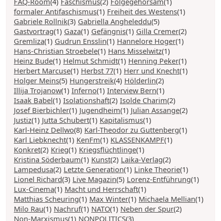
FAQ-Room
(4)
Faschismus
(2)
Folgegehorsam
(1)
formaler Antifaschismus
(1)
Freiheit des Westens
(1)
Gabriele Rollnik
(3)
Gabriella Angheleddu
(5)
Gastvortrag
(1)
Gaza
(1)
Gefängnis
(1)
Gilla Cremer
(2)
Gremliza
(1)
Gudrun Ensslin
(1)
Hannelore Hoger
(1)
Hans-Christian Stroebele
(1)
Hans Misselwitz
(1)
Heinz Bude
(1)
Helmut Schmidt
(1)
Henning Peker
(1)
Herbert Marcuse
(1)
Herbst 77
(1)
Herr und Knecht
(1)
Holger Meins
(5)
Hungerstreik
(4)
Hölderlin
(2)
Illija Trojanow
(1)
Inferno
(1)
Interview Bern
(1)
Isaak Babel
(1)
Isolationshaft
(2)
Isolde Charim
(2)
Josef Bierbichler
(1)
Jugendheim
(1)
Julian Assange
(2)
Justiz
(1)
Jutta Schubert
(1)
Kapitalismus
(1)
Karl-Heinz Dellwo
(8)
Karl-Theodor zu Guttenberg
(1)
Karl Liebknecht
(1)
KenFm
(1)
KLASSENKAMPF
(1)
Konkret
(2)
Krieg
(1)
Kriegsflüchtlinge
(1)
Kristina Söderbaum
(1)
Kunst
(2)
Laika-Verlag
(2)
Lampedusa
(2)
Letzte Generation
(1)
Linke Theorie
(1)
Lionel Richard
(3)
Live Magazin
(5)
Lorenz-Entführung
(1)
Lux-Cinema
(1)
Macht und Herrschaft
(1)
Matthias Scheuring
(1)
Max Winter
(1)
Michaela Mellian
(1)
Milo Rau
(1)
Nachruf
(1)
NATO
(1)
Neben der Spur
(2)
Non-Marxismus
(1)
NONPOLITICS
(3)