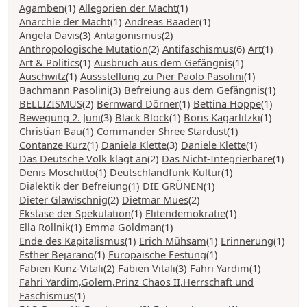
Agamben
(1)
Allegorien der Macht
(1)
Anarchie der Macht
(1)
Andreas Baader
(1)
Angela Davis
(3)
Antagonismus
(2)
Anthropologische Mutation
(2)
Antifaschismus
(6)
Art
(1)
Art & Politics
(1)
Ausbruch aus dem Gefängnis
(1)
Auschwitz
(1)
Aussstellung zu Pier Paolo Pasolini
(1)
Bachmann Pasolini
(3)
Befreiung aus dem Gefängnis
(1)
BELLIZISMUS
(2)
Bernward Dörner
(1)
Bettina Hoppe
(1)
Bewegung 2. Juni
(3)
Black Block
(1)
Boris Kagarlitzki
(1)
Christian Bau
(1)
Commander Shree Stardust
(1)
Contanze Kurz
(1)
Daniela Klette
(3)
Daniele Klette
(1)
Das Deutsche Volk klagt an
(2)
Das Nicht-Integrierbare
(1)
Denis Moschitto
(1)
Deutschlandfunk Kultur
(1)
Dialektik der Befreiung
(1)
DIE GRÜNEN
(1)
Dieter Glawischnig
(2)
Dietmar Mues
(2)
Ekstase der Spekulation
(1)
Elitendemokratie
(1)
Ella Rollnik
(1)
Emma Goldman
(1)
Ende des Kapitalismus
(1)
Erich Mühsam
(1)
Erinnerung
(1)
Esther Bejarano
(1)
Europäische Festung
(1)
Fabien Kunz-Vitali
(2)
Fabien Vitali
(3)
Fahri Yardim
(1)
Fahri Yardim,Golem,Prinz Chaos II,Herrschaft und
Faschismus
(1)