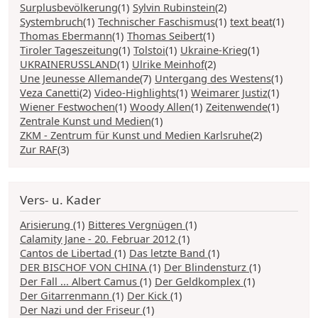
Surplusbevölkerung
(1)
Sylvin Rubinstein
(2)
Systembruch
(1)
Technischer Faschismus
(1)
text beat
(1)
Thomas Ebermann
(1)
Thomas Seibert
(1)
Tiroler Tageszeitung
(1)
Tolstoi
(1)
Ukraine-Krieg
(1)
UKRAINERUSSLAND
(1)
Ulrike Meinhof
(2)
Une Jeunesse Allemande
(7)
Untergang des Westens
(1)
Veza Canetti
(2)
Video-Highlights
(1)
Weimarer Justiz
(1)
Wiener Festwochen
(1)
Woody Allen
(1)
Zeitenwende
(1)
Zentrale Kunst und Medien
(1)
ZKM - Zentrum für Kunst und Medien Karlsruhe
(2)
Zur RAF
(3)
Vers- u. Kader
Arisierung
(1)
Bitteres Vergnügen
(1)
Calamity Jane - 20. Februar 2012
(1)
Cantos de Libertad
(1)
Das letzte Band
(1)
DER BISCHOF VON CHINA
(1)
Der Blindensturz
(1)
Der Fall ... Albert Camus
(1)
Der Geldkomplex
(1)
Der Gitarrenmann
(1)
Der Kick
(1)
Der Nazi und der Friseur
(1)