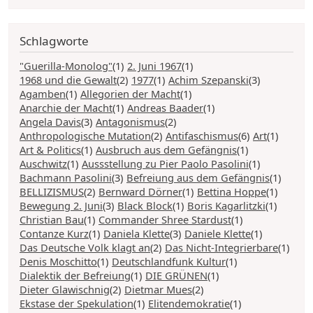
Schlagworte
"Guerilla-Monolog"
(1)
2. Juni 1967
(1)
1968 und die Gewalt
(2)
1977
(1)
Achim Szepanski
(3)
Agamben
(1)
Allegorien der Macht
(1)
Anarchie der Macht
(1)
Andreas Baader
(1)
Angela Davis
(3)
Antagonismus
(2)
Anthropologische Mutation
(2)
Antifaschismus
(6)
Art
(1)
Art & Politics
(1)
Ausbruch aus dem Gefängnis
(1)
Auschwitz
(1)
Aussstellung zu Pier Paolo Pasolini
(1)
Bachmann Pasolini
(3)
Befreiung aus dem Gefängnis
(1)
BELLIZISMUS
(2)
Bernward Dörner
(1)
Bettina Hoppe
(1)
Bewegung 2. Juni
(3)
Black Block
(1)
Boris Kagarlitzki
(1)
Christian Bau
(1)
Commander Shree Stardust
(1)
Contanze Kurz
(1)
Daniela Klette
(3)
Daniele Klette
(1)
Das Deutsche Volk klagt an
(2)
Das Nicht-Integrierbare
(1)
Denis Moschitto
(1)
Deutschlandfunk Kultur
(1)
Dialektik der Befreiung
(1)
DIE GRÜNEN
(1)
Dieter Glawischnig
(2)
Dietmar Mues
(2)
Ekstase der Spekulation
(1)
Elitendemokratie
(1)