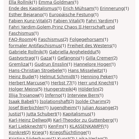
Ella Rollnik
(1)
Emma Goldman
(1)
Ende des Kapitalismus
(1)
Erich Mühsam
(1)
Erinnerung
(1)
Esther Bejarano
(1)
Europäische Festung
(1)
Fabien Kunz-Vitali
(2)
Fabien Vitali
(3)
Fahri Yardim
(1)
Fahri Yardim,Golem,Prinz Chaos II,Herrschaft und
Faschismus
(1)
FAQ-Room
(4)
Faschismus
(2)
Folgegehorsam
(1)
formaler Antifaschismus
(1)
Freiheit des Westens
(1)
Gabriele Rollnik
(3)
Gabriella Angheleddu
(5)
Gastvortrag
(1)
Gaza
(1)
Gefängnis
(1)
Gilla Cremer
(2)
Gremliza
(1)
Gudrun Ensslin
(1)
Hannelore Hoger
(1)
Hans-Christian Stroebele
(1)
Hans Misselwitz
(1)
Heinz Bude
(1)
Helmut Schmidt
(1)
Henning Peker
(1)
Herbert Marcuse
(1)
Herbst 77
(1)
Herr und Knecht
(1)
Holger Meins
(5)
Hungerstreik
(4)
Hölderlin
(2)
Illija Trojanow
(1)
Inferno
(1)
Interview Bern
(1)
Isaak Babel
(1)
Isolationshaft
(2)
Isolde Charim
(2)
Josef Bierbichler
(1)
Jugendheim
(1)
Julian Assange
(2)
Justiz
(1)
Jutta Schubert
(1)
Kapitalismus
(1)
Karl-Heinz Dellwo
(8)
Karl-Theodor zu Guttenberg
(1)
Karl Liebknecht
(1)
KenFm
(1)
KLASSENKAMPF
(1)
Konkret
(2)
Krieg
(1)
Kriegsflüchtlinge
(1)
Kristina Söderbaum
(1)
Kunst
(2)
Laika-Verlag
(2)