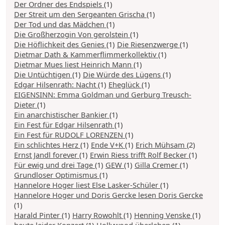
Der Ordner des Endspiels
(1)
Der Streit um den Sergeanten Grischa
(1)
Der Tod und das Mädchen
(1)
Die Großherzogin Von gerolstein
(1)
Die Höflichkeit des Genies
(1)
Die Riesenzwerge
(1)
Dietmar Dath & Kammerflimmerkollektiv
(1)
Dietmar Mues liest Heinrich Mann
(1)
Die Untüchtigen
(1)
Die Würde des Lügens
(1)
Edgar Hilsenrath: Nacht
(1)
Eheglück
(1)
EIGENSINN: Emma Goldman und Gerburg Treusch-
Dieter
(1)
Ein anarchistischer Bankier
(1)
Ein Fest für Edgar Hilsenrath
(1)
Ein Fest für RUDOLF LORENZEN
(1)
Ein schlichtes Herz
(1)
Ende V+K
(1)
Erich Mühsam
(2)
Ernst Jandl forever
(1)
Erwin Riess trifft Rolf Becker
(1)
Für ewig und drei Tage
(1)
GEW
(1)
Gilla Cremer
(1)
Grundloser Optimismus
(1)
Hannelore Hoger liest Else Lasker-Schüler
(1)
Hannelore Hoger und Doris Gercke lesen Doris Gercke
(1)
Harald Pinter
(1)
Harry Rowohlt
(1)
Henning Venske
(1)