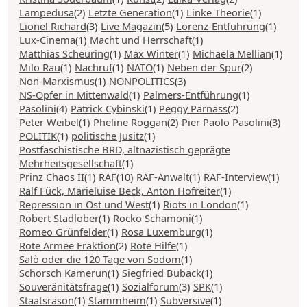
Lampedusa
(2)
Letzte Generation
(1)
Linke Theorie
(1)
Lionel Richard
(3)
Live Magazin
(5)
Lorenz-Entführung
(1)
Lux-Cinema
(1)
Macht und Herrschaft
(1)
Matthias Scheuring
(1)
Max Winter
(1)
Michaela Mellian
(1)
Milo Rau
(1)
Nachruf
(1)
NATO
(1)
Neben der Spur
(2)
Non-Marxismus
(1)
NONPOLITICS
(3)
NS-Opfer in Mittenwald
(1)
Palmers-Entführung
(1)
Pasolini
(4)
Patrick Cybinski
(1)
Peggy Parnass
(2)
Peter Weibel
(1)
Pheline Roggan
(2)
Pier Paolo Pasolini
(3)
POLITIK
(1)
politische Jusitz
(1)
Postfaschistische BRD, altnazistisch geprägte
Mehrheitsgesellschaft
(1)
Prinz Chaos II
(1)
RAF
(10)
RAF-Anwalt
(1)
RAF-Interview
(1)
Ralf Fück, Marieluise Beck, Anton Hofreiter
(1)
Repression in Ost und West
(1)
Riots in London
(1)
Robert Stadlober
(1)
Rocko Schamoni
(1)
Romeo Grünfelder
(1)
Rosa Luxemburg
(1)
Rote Armee Fraktion
(2)
Rote Hilfe
(1)
Salò oder die 120 Tage von Sodom
(1)
Schorsch Kamerun
(1)
Siegfried Buback
(1)
Souveränitätsfrage
(1)
Sozialforum
(3)
SPK
(1)
Staatsräson
(1)
Stammheim
(1)
Subversive
(1)