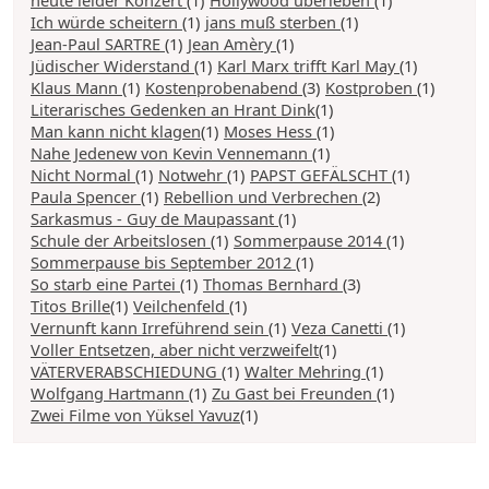
heute leider Konzert
(1)
Hollywood überleben
(1)
Ich würde scheitern
(1)
jans muß sterben
(1)
Jean-Paul SARTRE
(1)
Jean Amèry
(1)
Jüdischer Widerstand
(1)
Karl Marx trifft Karl May
(1)
Klaus Mann
(1)
Kostenprobenabend
(3)
Kostproben
(1)
Literarisches Gedenken an Hrant Dink
(1)
Man kann nicht klagen
(1)
Moses Hess
(1)
Nahe Jedenew von Kevin Vennemann
(1)
Nicht Normal
(1)
Notwehr
(1)
PAPST GEFÄLSCHT
(1)
Paula Spencer
(1)
Rebellion und Verbrechen
(2)
Sarkasmus - Guy de Maupassant
(1)
Schule der Arbeitslosen
(1)
Sommerpause 2014
(1)
Sommerpause bis September 2012
(1)
So starb eine Partei
(1)
Thomas Bernhard
(3)
Titos Brille
(1)
Veilchenfeld
(1)
Vernunft kann Irreführend sein
(1)
Veza Canetti
(1)
Voller Entsetzen, aber nicht verzweifelt
(1)
VÄTERVERABSCHIEDUNG
(1)
Walter Mehring
(1)
Wolfgang Hartmann
(1)
Zu Gast bei Freunden
(1)
Zwei Filme von Yüksel Yavuz
(1)