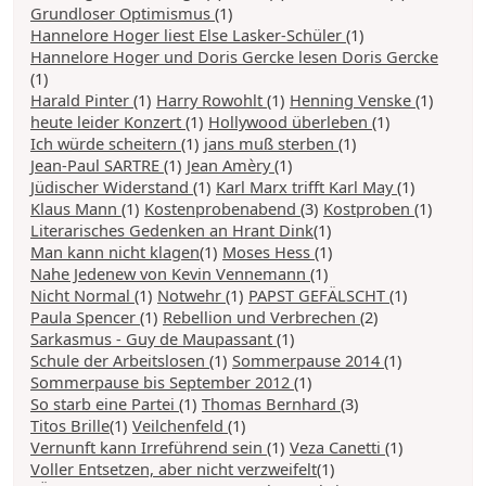
Grundloser Optimismus
(1)
Hannelore Hoger liest Else Lasker-Schüler
(1)
Hannelore Hoger und Doris Gercke lesen Doris Gercke
(1)
Harald Pinter
(1)
Harry Rowohlt
(1)
Henning Venske
(1)
heute leider Konzert
(1)
Hollywood überleben
(1)
Ich würde scheitern
(1)
jans muß sterben
(1)
Jean-Paul SARTRE
(1)
Jean Amèry
(1)
Jüdischer Widerstand
(1)
Karl Marx trifft Karl May
(1)
Klaus Mann
(1)
Kostenprobenabend
(3)
Kostproben
(1)
Literarisches Gedenken an Hrant Dink
(1)
Man kann nicht klagen
(1)
Moses Hess
(1)
Nahe Jedenew von Kevin Vennemann
(1)
Nicht Normal
(1)
Notwehr
(1)
PAPST GEFÄLSCHT
(1)
Paula Spencer
(1)
Rebellion und Verbrechen
(2)
Sarkasmus - Guy de Maupassant
(1)
Schule der Arbeitslosen
(1)
Sommerpause 2014
(1)
Sommerpause bis September 2012
(1)
So starb eine Partei
(1)
Thomas Bernhard
(3)
Titos Brille
(1)
Veilchenfeld
(1)
Vernunft kann Irreführend sein
(1)
Veza Canetti
(1)
Voller Entsetzen, aber nicht verzweifelt
(1)