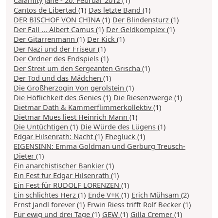
Calamity Jane - 20. Februar 2012
(1)
Cantos de Libertad
(1)
Das letzte Band
(1)
DER BISCHOF VON CHINA
(1)
Der Blindensturz
(1)
Der Fall ... Albert Camus
(1)
Der Geldkomplex
(1)
Der Gitarrenmann
(1)
Der Kick
(1)
Der Nazi und der Friseur
(1)
Der Ordner des Endspiels
(1)
Der Streit um den Sergeanten Grischa
(1)
Der Tod und das Mädchen
(1)
Die Großherzogin Von gerolstein
(1)
Die Höflichkeit des Genies
(1)
Die Riesenzwerge
(1)
Dietmar Dath & Kammerflimmerkollektiv
(1)
Dietmar Mues liest Heinrich Mann
(1)
Die Untüchtigen
(1)
Die Würde des Lügens
(1)
Edgar Hilsenrath: Nacht
(1)
Eheglück
(1)
EIGENSINN: Emma Goldman und Gerburg Treusch-
Dieter
(1)
Ein anarchistischer Bankier
(1)
Ein Fest für Edgar Hilsenrath
(1)
Ein Fest für RUDOLF LORENZEN
(1)
Ein schlichtes Herz
(1)
Ende V+K
(1)
Erich Mühsam
(2)
Ernst Jandl forever
(1)
Erwin Riess trifft Rolf Becker
(1)
Für ewig und drei Tage
(1)
GEW
(1)
Gilla Cremer
(1)