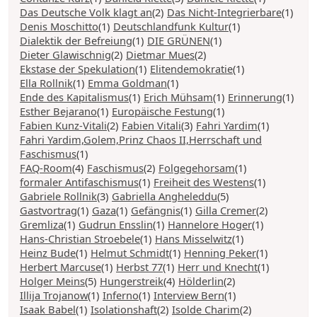
Das Deutsche Volk klagt an
(2)
Das Nicht-Integrierbare
(1)
Denis Moschitto
(1)
Deutschlandfunk Kultur
(1)
Dialektik der Befreiung
(1)
DIE GRÜNEN
(1)
Dieter Glawischnig
(2)
Dietmar Mues
(2)
Ekstase der Spekulation
(1)
Elitendemokratie
(1)
Ella Rollnik
(1)
Emma Goldman
(1)
Ende des Kapitalismus
(1)
Erich Mühsam
(1)
Erinnerung
(1)
Esther Bejarano
(1)
Europäische Festung
(1)
Fabien Kunz-Vitali
(2)
Fabien Vitali
(3)
Fahri Yardim
(1)
Fahri Yardim,Golem,Prinz Chaos II,Herrschaft und
Faschismus
(1)
FAQ-Room
(4)
Faschismus
(2)
Folgegehorsam
(1)
formaler Antifaschismus
(1)
Freiheit des Westens
(1)
Gabriele Rollnik
(3)
Gabriella Angheleddu
(5)
Gastvortrag
(1)
Gaza
(1)
Gefängnis
(1)
Gilla Cremer
(2)
Gremliza
(1)
Gudrun Ensslin
(1)
Hannelore Hoger
(1)
Hans-Christian Stroebele
(1)
Hans Misselwitz
(1)
Heinz Bude
(1)
Helmut Schmidt
(1)
Henning Peker
(1)
Herbert Marcuse
(1)
Herbst 77
(1)
Herr und Knecht
(1)
Holger Meins
(5)
Hungerstreik
(4)
Hölderlin
(2)
Illija Trojanow
(1)
Inferno
(1)
Interview Bern
(1)
Isaak Babel
(1)
Isolationshaft
(2)
Isolde Charim
(2)