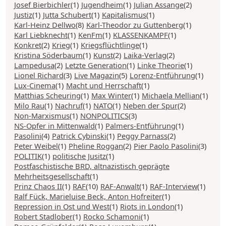
Josef Bierbichler
(1)
Jugendheim
(1)
Julian Assange
(2)
Justiz
(1)
Jutta Schubert
(1)
Kapitalismus
(1)
Karl-Heinz Dellwo
(8)
Karl-Theodor zu Guttenberg
(1)
Karl Liebknecht
(1)
KenFm
(1)
KLASSENKAMPF
(1)
Konkret
(2)
Krieg
(1)
Kriegsflüchtlinge
(1)
Kristina Söderbaum
(1)
Kunst
(2)
Laika-Verlag
(2)
Lampedusa
(2)
Letzte Generation
(1)
Linke Theorie
(1)
Lionel Richard
(3)
Live Magazin
(5)
Lorenz-Entführung
(1)
Lux-Cinema
(1)
Macht und Herrschaft
(1)
Matthias Scheuring
(1)
Max Winter
(1)
Michaela Mellian
(1)
Milo Rau
(1)
Nachruf
(1)
NATO
(1)
Neben der Spur
(2)
Non-Marxismus
(1)
NONPOLITICS
(3)
NS-Opfer in Mittenwald
(1)
Palmers-Entführung
(1)
Pasolini
(4)
Patrick Cybinski
(1)
Peggy Parnass
(2)
Peter Weibel
(1)
Pheline Roggan
(2)
Pier Paolo Pasolini
(3)
POLITIK
(1)
politische Jusitz
(1)
Postfaschistische BRD, altnazistisch geprägte
Mehrheitsgesellschaft
(1)
Prinz Chaos II
(1)
RAF
(10)
RAF-Anwalt
(1)
RAF-Interview
(1)
Ralf Fück, Marieluise Beck, Anton Hofreiter
(1)
Repression in Ost und West
(1)
Riots in London
(1)
Robert Stadlober
(1)
Rocko Schamoni
(1)