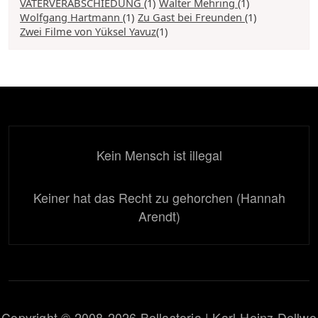
VÄTERVERABSCHIEDUNG
(1)
Walter Mehring
(1)
Wolfgang Hartmann
(1)
Zu Gast bei Freunden
(1)
Zwei Filme von Yüksel Yavuz
(1)
Kein Mensch ist illegal
Keiner hat das Recht zu gehorchen (Hannah
Arendt)
Copyright © 2008-2026 Bellastoria | Karl-Heinz Dellwo