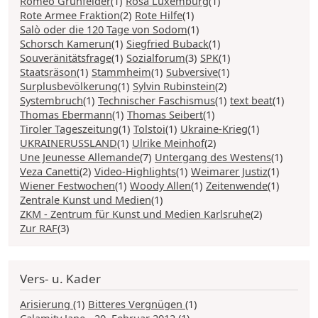
Romeo Grünfelder
(1)
Rosa Luxemburg
(1)
Rote Armee Fraktion
(2)
Rote Hilfe
(1)
Salò oder die 120 Tage von Sodom
(1)
Schorsch Kamerun
(1)
Siegfried Buback
(1)
Souveränitätsfrage
(1)
Sozialforum
(3)
SPK
(1)
Staatsräson
(1)
Stammheim
(1)
Subversive
(1)
Surplusbevölkerung
(1)
Sylvin Rubinstein
(2)
Systembruch
(1)
Technischer Faschismus
(1)
text beat
(1)
Thomas Ebermann
(1)
Thomas Seibert
(1)
Tiroler Tageszeitung
(1)
Tolstoi
(1)
Ukraine-Krieg
(1)
UKRAINERUSSLAND
(1)
Ulrike Meinhof
(2)
Une Jeunesse Allemande
(7)
Untergang des Westens
(1)
Veza Canetti
(2)
Video-Highlights
(1)
Weimarer Justiz
(1)
Wiener Festwochen
(1)
Woody Allen
(1)
Zeitenwende
(1)
Zentrale Kunst und Medien
(1)
ZKM - Zentrum für Kunst und Medien Karlsruhe
(2)
Zur RAF
(3)
Vers- u. Kader
Arisierung
(1)
Bitteres Vergnügen
(1)