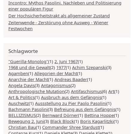
Incontro: Mythos Pasolini. Nachleben und Politisierung
einer populären Figur
Der Hochsicherheitstrakt als allgemeiner Zustand
Zeitenwende - Zerstörung ohne Ausweg - Wiener
Festwochen
Schlagworte
"Guerilla-Monolog"
(1)
2. Juni 1967
(1)
1968 und die Gewalt
(2)
1977
(1)
Achim Szepanski
(3)
Agamben
(1)
Allegorien der Macht
(1)
Anarchie der Macht
(1)
Andreas Baader
(1)
Angela Davis
(3)
Antagonismus
(2)
Anthropologische Mutation
(2)
Antifaschismus
(6)
Art
(1)
Art & Politics
(1)
Ausbruch aus dem Gefängnis
(1)
Auschwitz
(1)
Aussstellung zu Pier Paolo Pasolini
(1)
Bachmann Pasolini
(3)
Befreiung aus dem Gefängnis
(1)
BELLIZISMUS
(2)
Bernward Dörner
(1)
Bettina Hoppe
(1)
Bewegung 2. Juni
(3)
Black Block
(1)
Boris Kagarlitzki
(1)
Christian Bau
(1)
Commander Shree Stardust
(1)
Contanze Kurz
(1)
Daniela Klette
(3)
Daniele Klette
(1)