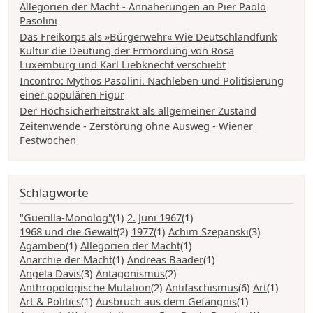
Allegorien der Macht - Annäherungen an Pier Paolo
Pasolini
Das Freikorps als »Bürgerwehr« Wie Deutschlandfunk
Kultur die Deutung der Ermordung von Rosa
Luxemburg und Karl Liebknecht verschiebt
Incontro: Mythos Pasolini. Nachleben und Politisierung
einer populären Figur
Der Hochsicherheitstrakt als allgemeiner Zustand
Zeitenwende - Zerstörung ohne Ausweg - Wiener
Festwochen
Schlagworte
"Guerilla-Monolog"
(1)
2. Juni 1967
(1)
1968 und die Gewalt
(2)
1977
(1)
Achim Szepanski
(3)
Agamben
(1)
Allegorien der Macht
(1)
Anarchie der Macht
(1)
Andreas Baader
(1)
Angela Davis
(3)
Antagonismus
(2)
Anthropologische Mutation
(2)
Antifaschismus
(6)
Art
(1)
Art & Politics
(1)
Ausbruch aus dem Gefängnis
(1)