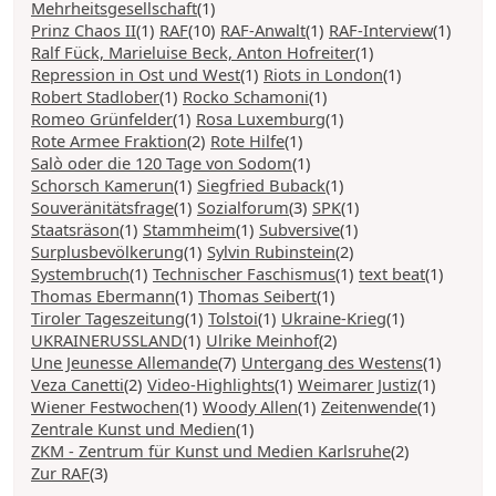
Mehrheitsgesellschaft
(1)
Prinz Chaos II
(1)
RAF
(10)
RAF-Anwalt
(1)
RAF-Interview
(1)
Ralf Fück, Marieluise Beck, Anton Hofreiter
(1)
Repression in Ost und West
(1)
Riots in London
(1)
Robert Stadlober
(1)
Rocko Schamoni
(1)
Romeo Grünfelder
(1)
Rosa Luxemburg
(1)
Rote Armee Fraktion
(2)
Rote Hilfe
(1)
Salò oder die 120 Tage von Sodom
(1)
Schorsch Kamerun
(1)
Siegfried Buback
(1)
Souveränitätsfrage
(1)
Sozialforum
(3)
SPK
(1)
Staatsräson
(1)
Stammheim
(1)
Subversive
(1)
Surplusbevölkerung
(1)
Sylvin Rubinstein
(2)
Systembruch
(1)
Technischer Faschismus
(1)
text beat
(1)
Thomas Ebermann
(1)
Thomas Seibert
(1)
Tiroler Tageszeitung
(1)
Tolstoi
(1)
Ukraine-Krieg
(1)
UKRAINERUSSLAND
(1)
Ulrike Meinhof
(2)
Une Jeunesse Allemande
(7)
Untergang des Westens
(1)
Veza Canetti
(2)
Video-Highlights
(1)
Weimarer Justiz
(1)
Wiener Festwochen
(1)
Woody Allen
(1)
Zeitenwende
(1)
Zentrale Kunst und Medien
(1)
ZKM - Zentrum für Kunst und Medien Karlsruhe
(2)
Zur RAF
(3)