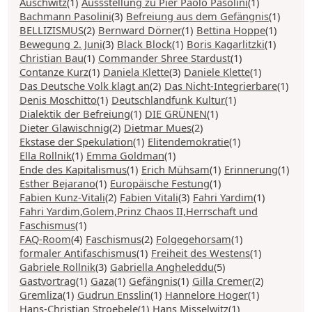
Auschwitz
(1)
Aussstellung zu Pier Paolo Pasolini
(1)
Bachmann Pasolini
(3)
Befreiung aus dem Gefängnis
(1)
BELLIZISMUS
(2)
Bernward Dörner
(1)
Bettina Hoppe
(1)
Bewegung 2. Juni
(3)
Black Block
(1)
Boris Kagarlitzki
(1)
Christian Bau
(1)
Commander Shree Stardust
(1)
Contanze Kurz
(1)
Daniela Klette
(3)
Daniele Klette
(1)
Das Deutsche Volk klagt an
(2)
Das Nicht-Integrierbare
(1)
Denis Moschitto
(1)
Deutschlandfunk Kultur
(1)
Dialektik der Befreiung
(1)
DIE GRÜNEN
(1)
Dieter Glawischnig
(2)
Dietmar Mues
(2)
Ekstase der Spekulation
(1)
Elitendemokratie
(1)
Ella Rollnik
(1)
Emma Goldman
(1)
Ende des Kapitalismus
(1)
Erich Mühsam
(1)
Erinnerung
(1)
Esther Bejarano
(1)
Europäische Festung
(1)
Fabien Kunz-Vitali
(2)
Fabien Vitali
(3)
Fahri Yardim
(1)
Fahri Yardim,Golem,Prinz Chaos II,Herrschaft und
Faschismus
(1)
FAQ-Room
(4)
Faschismus
(2)
Folgegehorsam
(1)
formaler Antifaschismus
(1)
Freiheit des Westens
(1)
Gabriele Rollnik
(3)
Gabriella Angheleddu
(5)
Gastvortrag
(1)
Gaza
(1)
Gefängnis
(1)
Gilla Cremer
(2)
Gremliza
(1)
Gudrun Ensslin
(1)
Hannelore Hoger
(1)
Hans-Christian Stroebele
(1)
Hans Misselwitz
(1)