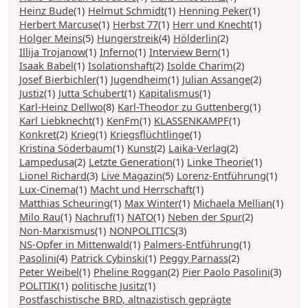
Heinz Bude
(1)
Helmut Schmidt
(1)
Henning Peker
(1)
Herbert Marcuse
(1)
Herbst 77
(1)
Herr und Knecht
(1)
Holger Meins
(5)
Hungerstreik
(4)
Hölderlin
(2)
Illija Trojanow
(1)
Inferno
(1)
Interview Bern
(1)
Isaak Babel
(1)
Isolationshaft
(2)
Isolde Charim
(2)
Josef Bierbichler
(1)
Jugendheim
(1)
Julian Assange
(2)
Justiz
(1)
Jutta Schubert
(1)
Kapitalismus
(1)
Karl-Heinz Dellwo
(8)
Karl-Theodor zu Guttenberg
(1)
Karl Liebknecht
(1)
KenFm
(1)
KLASSENKAMPF
(1)
Konkret
(2)
Krieg
(1)
Kriegsflüchtlinge
(1)
Kristina Söderbaum
(1)
Kunst
(2)
Laika-Verlag
(2)
Lampedusa
(2)
Letzte Generation
(1)
Linke Theorie
(1)
Lionel Richard
(3)
Live Magazin
(5)
Lorenz-Entführung
(1)
Lux-Cinema
(1)
Macht und Herrschaft
(1)
Matthias Scheuring
(1)
Max Winter
(1)
Michaela Mellian
(1)
Milo Rau
(1)
Nachruf
(1)
NATO
(1)
Neben der Spur
(2)
Non-Marxismus
(1)
NONPOLITICS
(3)
NS-Opfer in Mittenwald
(1)
Palmers-Entführung
(1)
Pasolini
(4)
Patrick Cybinski
(1)
Peggy Parnass
(2)
Peter Weibel
(1)
Pheline Roggan
(2)
Pier Paolo Pasolini
(3)
POLITIK
(1)
politische Jusitz
(1)
Postfaschistische BRD, altnazistisch geprägte