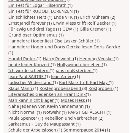
Ein Fest für Edgar Hilsenrath
(1)
Ein Fest für RUDOLF LORENZEN
(1)
Ein schlichtes Herz
(1)
Ende V+K
(1)
Erich Mühsam
(2)
Ernst Jandl forever
(1)
Erwin Riess trifft Rolf Becker
(1)
Für ewig und drei Tage
(1)
GEW
(1)
Gilla Cremer
(1)
Grundloser Optimismus
(1)
Hannelore Hoger liest Else Lasker-Schüler
(1)
Hannelore Hoger und Doris Gercke lesen Doris Gercke
(1)
Harald Pinter
(1)
Harry Rowohlt
(1)
Henning Venske
(1)
heute leider Konzert
(1)
Hollywood überleben
(1)
Ich würde scheitern
(1)
jans muß sterben
(1)
Jean-Paul SARTRE
(1)
Jean Amèry
(1)
Jüdischer Widerstand
(1)
Karl Marx trifft Karl May
(1)
Klaus Mann
(1)
Kostenprobenabend
(3)
Kostproben
(1)
Literarisches Gedenken an Hrant Dink
(1)
Man kann nicht klagen
(1)
Moses Hess
(1)
Nahe Jedenew von Kevin Vennemann
(1)
Nicht Normal
(1)
Notwehr
(1)
PAPST GEFÄLSCHT
(1)
Paula Spencer
(1)
Rebellion und Verbrechen
(2)
Sarkasmus - Guy de Maupassant
(1)
Schule der Arbeitslosen
(1)
Sommerpause 2014
(1)