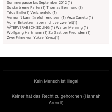
Sommerpause bis September 2012
(1)
So starb eine Partei
(1)
Thomas Bernhard
(3)
Titos Brille
(1)
Veilchenfeld
(1)
Vernunft kann Irreführend sein
(1)
Veza Canetti
(1)
Voller Entsetzen, aber nicht verzweifelt
(1)
VÄTERVERABSCHIEDUNG
(1)
Walter Mehring
(1)
Wolfgang Hartmann
(1)
Zu Gast bei Freunden
(1)
Zwei Filme von Yüksel Yavuz
(1)
Kein Mensch ist illegal
Keiner hat das Recht zu gehorchen (Hannah
Arendt)