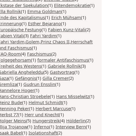
Ekstase der Spekulation
(1)
Elitendemokratie
(1)
Ella Rollnik
(1)
Emma Goldman
(1)
Ende des Kapitalismus
(1)
Erich Mühsam
(1)
Erinnerung
(1)
Esther Bejarano
(1)
Europäische Festung
(1)
Fabien Kunz-Vitali
(2)
Fabien Vitali
(3)
Fahri Yardim
(1)
Fahri Yardim,Golem,Prinz Chaos II,Herrschaft
und Faschismus
(1)
FAQ-Room
(4)
Faschismus
(2)
Folgegehorsam
(1)
formaler Antifaschismus
(1)
Freiheit des Westens
(1)
Gabriele Rollnik
(3)
Gabriella Angheleddu
(5)
Gastvortrag
(1)
Gaza
(1)
Gefängnis
(1)
Gilla Cremer
(2)
Gremliza
(1)
Gudrun Ensslin
(1)
Hannelore Hoger
(1)
Hans-Christian Stroebele
(1)
Hans Misselwitz
(1)
Heinz Bude
(1)
Helmut Schmidt
(1)
Henning Peker
(1)
Herbert Marcuse
(1)
Herbst 77
(1)
Herr und Knecht
(1)
Holger Meins
(5)
Hungerstreik
(4)
Hölderlin
(2)
Illija Trojanow
(1)
Inferno
(1)
Interview Bern
(1)
Isaak Babel
(1)
Isolationshaft
(2)