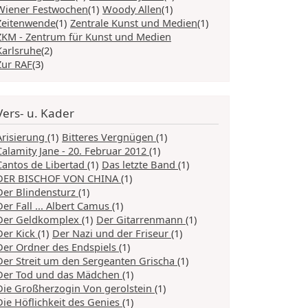
Wiener Festwochen
(1)
Woody Allen
(1)
Zeitenwende
(1)
Zentrale Kunst und Medien
(1)
ZKM - Zentrum für Kunst und Medien
Karlsruhe
(2)
Zur RAF
(3)
Vers- u. Kader
Arisierung
(1)
Bitteres Vergnügen
(1)
Calamity Jane - 20. Februar 2012
(1)
Cantos de Libertad
(1)
Das letzte Band
(1)
DER BISCHOF VON CHINA
(1)
Der Blindensturz
(1)
Der Fall ... Albert Camus
(1)
Der Geldkomplex
(1)
Der Gitarrenmann
(1)
Der Kick
(1)
Der Nazi und der Friseur
(1)
Der Ordner des Endspiels
(1)
Der Streit um den Sergeanten Grischa
(1)
Der Tod und das Mädchen
(1)
Die Großherzogin Von gerolstein
(1)
Die Höflichkeit des Genies
(1)