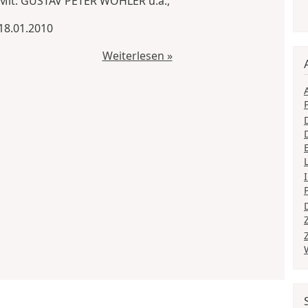
Mit: GUSTAV PETER WÖHLER u.a.,
18.01.2010
Weiterlesen »