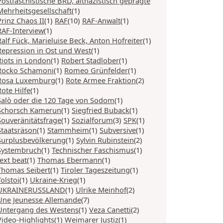
Postfaschistische BRD, altnazistisch geprägte
Mehrheitsgesellschaft
(1)
Prinz Chaos II
(1)
RAF
(10)
RAF-Anwalt
(1)
RAF-Interview
(1)
Ralf Fück, Marieluise Beck, Anton Hofreiter
(1)
Repression in Ost und West
(1)
Riots in London
(1)
Robert Stadlober
(1)
Rocko Schamoni
(1)
Romeo Grünfelder
(1)
Rosa Luxemburg
(1)
Rote Armee Fraktion
(2)
Rote Hilfe
(1)
Salò oder die 120 Tage von Sodom
(1)
Schorsch Kamerun
(1)
Siegfried Buback
(1)
Souveränitätsfrage
(1)
Sozialforum
(3)
SPK
(1)
Staatsräson
(1)
Stammheim
(1)
Subversive
(1)
Surplusbevölkerung
(1)
Sylvin Rubinstein
(2)
Systembruch
(1)
Technischer Faschismus
(1)
text beat
(1)
Thomas Ebermann
(1)
Thomas Seibert
(1)
Tiroler Tageszeitung
(1)
Tolstoi
(1)
Ukraine-Krieg
(1)
UKRAINERUSSLAND
(1)
Ulrike Meinhof
(2)
Une Jeunesse Allemande
(7)
Untergang des Westens
(1)
Veza Canetti
(2)
Video-Highlights
(1)
Weimarer Justiz
(1)