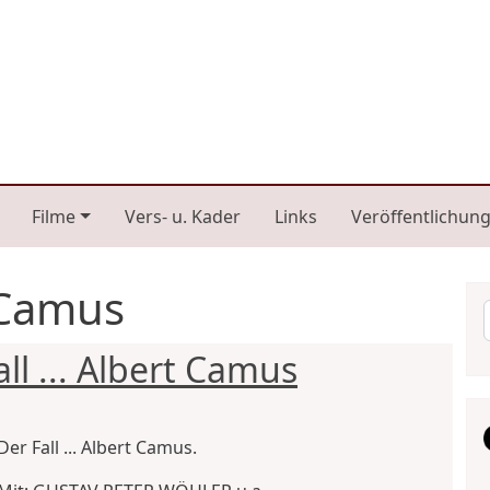
n navigation
Filme
Vers- u. Kader
Links
Veröffentlichun
t Camus
ll ... Albert Camus
Der Fall ... Albert Camus.