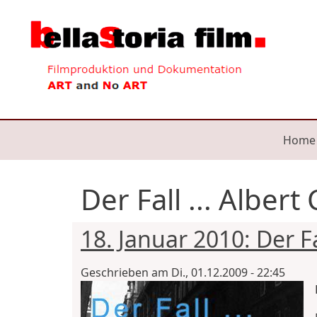
Direkt zum Inhalt
Mai
Home
Der Fall ... Alber
18. Januar 2010: Der Fa
Geschrieben am
Di., 01.12.2009 - 22:45