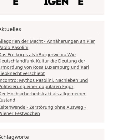
Aktuelles
Allegorien der Macht - Annäherungen an Pier
Paolo Pasolini
Das Freikorps als »Bürgerwehr« Wie
Deutschlandfunk Kultur die Deutung der
Ermordung von Rosa Luxemburg und Karl
Liebknecht verschiebt
Incontro: Mythos Pasolini. Nachleben und
Politisierung einer populären Figur
Der Hochsicherheitstrakt als allgemeiner
Zustand
Zeitenwende - Zerstörung ohne Ausweg -
Wiener Festwochen
Schlagworte