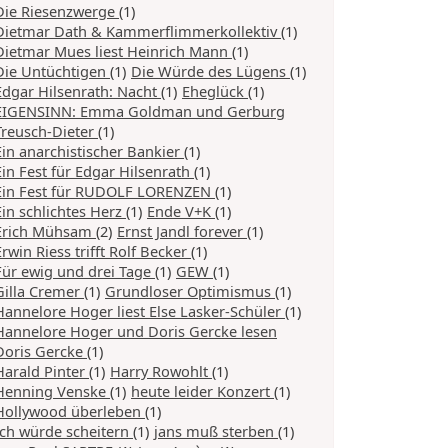
Die Riesenzwerge
(1)
Dietmar Dath & Kammerflimmerkollektiv
(1)
Dietmar Mues liest Heinrich Mann
(1)
Die Untüchtigen
(1)
Die Würde des Lügens
(1)
Edgar Hilsenrath: Nacht
(1)
Eheglück
(1)
EIGENSINN: Emma Goldman und Gerburg
Treusch-Dieter
(1)
Ein anarchistischer Bankier
(1)
Ein Fest für Edgar Hilsenrath
(1)
Ein Fest für RUDOLF LORENZEN
(1)
Ein schlichtes Herz
(1)
Ende V+K
(1)
Erich Mühsam
(2)
Ernst Jandl forever
(1)
Erwin Riess trifft Rolf Becker
(1)
Für ewig und drei Tage
(1)
GEW
(1)
Gilla Cremer
(1)
Grundloser Optimismus
(1)
Hannelore Hoger liest Else Lasker-Schüler
(1)
Hannelore Hoger und Doris Gercke lesen
Doris Gercke
(1)
Harald Pinter
(1)
Harry Rowohlt
(1)
Henning Venske
(1)
heute leider Konzert
(1)
Hollywood überleben
(1)
Ich würde scheitern
(1)
jans muß sterben
(1)