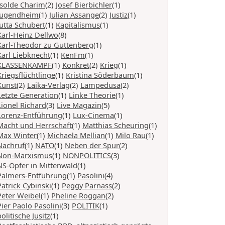
Isolde Charim
(2)
Josef Bierbichler
(1)
Jugendheim
(1)
Julian Assange
(2)
Justiz
(1)
Jutta Schubert
(1)
Kapitalismus
(1)
Karl-Heinz Dellwo
(8)
Karl-Theodor zu Guttenberg
(1)
Karl Liebknecht
(1)
KenFm
(1)
KLASSENKAMPF
(1)
Konkret
(2)
Krieg
(1)
Kriegsflüchtlinge
(1)
Kristina Söderbaum
(1)
Kunst
(2)
Laika-Verlag
(2)
Lampedusa
(2)
Letzte Generation
(1)
Linke Theorie
(1)
Lionel Richard
(3)
Live Magazin
(5)
Lorenz-Entführung
(1)
Lux-Cinema
(1)
Macht und Herrschaft
(1)
Matthias Scheuring
(1)
Max Winter
(1)
Michaela Mellian
(1)
Milo Rau
(1)
Nachruf
(1)
NATO
(1)
Neben der Spur
(2)
Non-Marxismus
(1)
NONPOLITICS
(3)
NS-Opfer in Mittenwald
(1)
Palmers-Entführung
(1)
Pasolini
(4)
Patrick Cybinski
(1)
Peggy Parnass
(2)
Peter Weibel
(1)
Pheline Roggan
(2)
Pier Paolo Pasolini
(3)
POLITIK
(1)
politische Jusitz
(1)