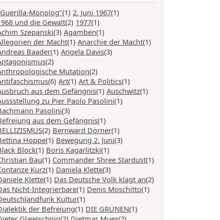
"Guerilla-Monolog"
(1)
2. Juni 1967
(1)
1968 und die Gewalt
(2)
1977
(1)
Achim Szepanski
(3)
Agamben
(1)
Allegorien der Macht
(1)
Anarchie der Macht
(1)
Andreas Baader
(1)
Angela Davis
(3)
Antagonismus
(2)
Anthropologische Mutation
(2)
Antifaschismus
(6)
Art
(1)
Art & Politics
(1)
Ausbruch aus dem Gefängnis
(1)
Auschwitz
(1)
Aussstellung zu Pier Paolo Pasolini
(1)
Bachmann Pasolini
(3)
Befreiung aus dem Gefängnis
(1)
BELLIZISMUS
(2)
Bernward Dörner
(1)
Bettina Hoppe
(1)
Bewegung 2. Juni
(3)
Black Block
(1)
Boris Kagarlitzki
(1)
Christian Bau
(1)
Commander Shree Stardust
(1)
Contanze Kurz
(1)
Daniela Klette
(3)
Daniele Klette
(1)
Das Deutsche Volk klagt an
(2)
Das Nicht-Integrierbare
(1)
Denis Moschitto
(1)
Deutschlandfunk Kultur
(1)
Dialektik der Befreiung
(1)
DIE GRÜNEN
(1)
Dieter Glawischnig
(2)
Dietmar Mues
(2)