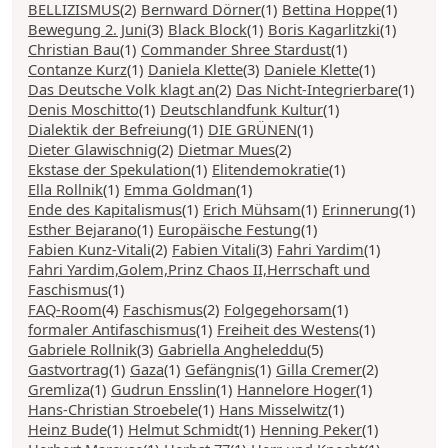
BELLIZISMUS
(2)
Bernward Dörner
(1)
Bettina Hoppe
(1)
Bewegung 2. Juni
(3)
Black Block
(1)
Boris Kagarlitzki
(1)
Christian Bau
(1)
Commander Shree Stardust
(1)
Contanze Kurz
(1)
Daniela Klette
(3)
Daniele Klette
(1)
Das Deutsche Volk klagt an
(2)
Das Nicht-Integrierbare
(1)
Denis Moschitto
(1)
Deutschlandfunk Kultur
(1)
Dialektik der Befreiung
(1)
DIE GRÜNEN
(1)
Dieter Glawischnig
(2)
Dietmar Mues
(2)
Ekstase der Spekulation
(1)
Elitendemokratie
(1)
Ella Rollnik
(1)
Emma Goldman
(1)
Ende des Kapitalismus
(1)
Erich Mühsam
(1)
Erinnerung
(1)
Esther Bejarano
(1)
Europäische Festung
(1)
Fabien Kunz-Vitali
(2)
Fabien Vitali
(3)
Fahri Yardim
(1)
Fahri Yardim,Golem,Prinz Chaos II,Herrschaft und
Faschismus
(1)
FAQ-Room
(4)
Faschismus
(2)
Folgegehorsam
(1)
formaler Antifaschismus
(1)
Freiheit des Westens
(1)
Gabriele Rollnik
(3)
Gabriella Angheleddu
(5)
Gastvortrag
(1)
Gaza
(1)
Gefängnis
(1)
Gilla Cremer
(2)
Gremliza
(1)
Gudrun Ensslin
(1)
Hannelore Hoger
(1)
Hans-Christian Stroebele
(1)
Hans Misselwitz
(1)
Heinz Bude
(1)
Helmut Schmidt
(1)
Henning Peker
(1)