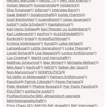
Herbert Marcuse
(1)
Herbst 77
(1)
Herr und Knecht
(1)
Holger Meins
(5)
Hungerstreik
(4)
Hölderlin
(2)
Illija Trojanow
(1)
Inferno
(1)
Interview Bern
(1)
Isaak Babel
(1)
Isolationshaft
(2)
Isolde Charim
(2)
Josef Bierbichler
(1)
Jugendheim
(1)
Julian Assange
(2)
Justiz
(1)
Jutta Schubert
(1)
Kapitalismus
(1)
Karl-Heinz Dellwo
(8)
Karl-Theodor zu Guttenberg
(1)
Karl Liebknecht
(1)
KenFm
(1)
KLASSENKAMPF
(1)
Konkret
(2)
Krieg
(1)
Kriegsflüchtlinge
(1)
Kristina Söderbaum
(1)
Kunst
(2)
Laika-Verlag
(2)
Lampedusa
(2)
Letzte Generation
(1)
Linke Theorie
(1)
Lionel Richard
(3)
Live Magazin
(5)
Lorenz-Entführung
(1)
Lux-Cinema
(1)
Macht und Herrschaft
(1)
Matthias Scheuring
(1)
Max Winter
(1)
Michaela Mellian
(1)
Milo Rau
(1)
Nachruf
(1)
NATO
(1)
Neben der Spur
(2)
Non-Marxismus
(1)
NONPOLITICS
(3)
NS-Opfer in Mittenwald
(1)
Palmers-Entführung
(1)
Pasolini
(4)
Patrick Cybinski
(1)
Peggy Parnass
(2)
Peter Weibel
(1)
Pheline Roggan
(2)
Pier Paolo Pasolini
(3)
POLITIK
(1)
politische Jusitz
(1)
Postfaschistische BRD, altnazistisch geprägte
Mehrheitsgesellschaft
(1)
Prinz Chaos II
(1)
RAF
(10)
RAF-Anwalt
(1)
RAF-Interview
(1)