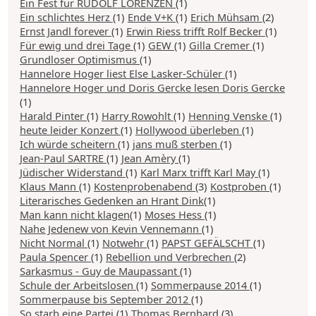
Ein Fest für RUDOLF LORENZEN
(1)
Ein schlichtes Herz
(1)
Ende V+K
(1)
Erich Mühsam
(2)
Ernst Jandl forever
(1)
Erwin Riess trifft Rolf Becker
(1)
Für ewig und drei Tage
(1)
GEW
(1)
Gilla Cremer
(1)
Grundloser Optimismus
(1)
Hannelore Hoger liest Else Lasker-Schüler
(1)
Hannelore Hoger und Doris Gercke lesen Doris Gercke
(1)
Harald Pinter
(1)
Harry Rowohlt
(1)
Henning Venske
(1)
heute leider Konzert
(1)
Hollywood überleben
(1)
Ich würde scheitern
(1)
jans muß sterben
(1)
Jean-Paul SARTRE
(1)
Jean Amèry
(1)
Jüdischer Widerstand
(1)
Karl Marx trifft Karl May
(1)
Klaus Mann
(1)
Kostenprobenabend
(3)
Kostproben
(1)
Literarisches Gedenken an Hrant Dink
(1)
Man kann nicht klagen
(1)
Moses Hess
(1)
Nahe Jedenew von Kevin Vennemann
(1)
Nicht Normal
(1)
Notwehr
(1)
PAPST GEFÄLSCHT
(1)
Paula Spencer
(1)
Rebellion und Verbrechen
(2)
Sarkasmus - Guy de Maupassant
(1)
Schule der Arbeitslosen
(1)
Sommerpause 2014
(1)
Sommerpause bis September 2012
(1)
So starb eine Partei
(1)
Thomas Bernhard
(3)