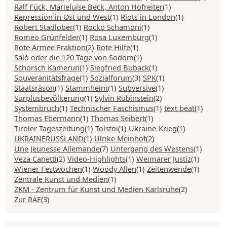
Ralf Fück, Marieluise Beck, Anton Hofreiter
(1)
Repression in Ost und West
(1)
Riots in London
(1)
Robert Stadlober
(1)
Rocko Schamoni
(1)
Romeo Grünfelder
(1)
Rosa Luxemburg
(1)
Rote Armee Fraktion
(2)
Rote Hilfe
(1)
Salò oder die 120 Tage von Sodom
(1)
Schorsch Kamerun
(1)
Siegfried Buback
(1)
Souveränitätsfrage
(1)
Sozialforum
(3)
SPK
(1)
Staatsräson
(1)
Stammheim
(1)
Subversive
(1)
Surplusbevölkerung
(1)
Sylvin Rubinstein
(2)
Systembruch
(1)
Technischer Faschismus
(1)
text beat
(1)
Thomas Ebermann
(1)
Thomas Seibert
(1)
Tiroler Tageszeitung
(1)
Tolstoi
(1)
Ukraine-Krieg
(1)
UKRAINERUSSLAND
(1)
Ulrike Meinhof
(2)
Une Jeunesse Allemande
(7)
Untergang des Westens
(1)
Veza Canetti
(2)
Video-Highlights
(1)
Weimarer Justiz
(1)
Wiener Festwochen
(1)
Woody Allen
(1)
Zeitenwende
(1)
Zentrale Kunst und Medien
(1)
ZKM - Zentrum für Kunst und Medien Karlsruhe
(2)
Zur RAF
(3)