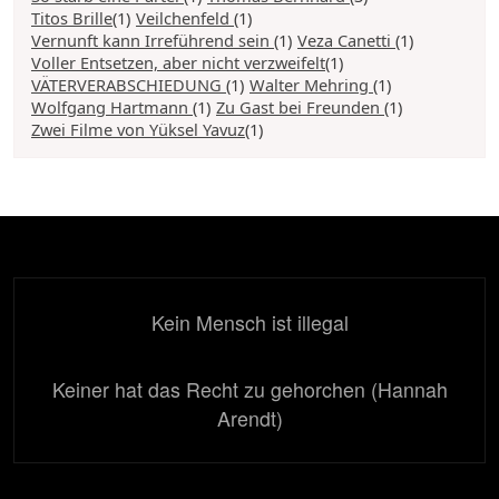
Titos Brille
(1)
Veilchenfeld
(1)
Vernunft kann Irreführend sein
(1)
Veza Canetti
(1)
Voller Entsetzen, aber nicht verzweifelt
(1)
VÄTERVERABSCHIEDUNG
(1)
Walter Mehring
(1)
Wolfgang Hartmann
(1)
Zu Gast bei Freunden
(1)
Zwei Filme von Yüksel Yavuz
(1)
Kein Mensch ist illegal
Keiner hat das Recht zu gehorchen (Hannah
Arendt)