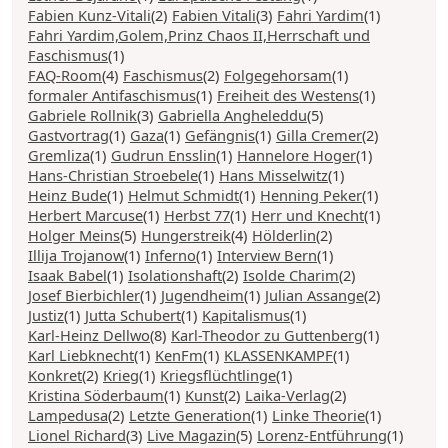
Fabien Kunz-Vitali
(2)
Fabien Vitali
(3)
Fahri Yardim
(1)
Fahri Yardim,Golem,Prinz Chaos II,Herrschaft und
Faschismus
(1)
FAQ-Room
(4)
Faschismus
(2)
Folgegehorsam
(1)
formaler Antifaschismus
(1)
Freiheit des Westens
(1)
Gabriele Rollnik
(3)
Gabriella Angheleddu
(5)
Gastvortrag
(1)
Gaza
(1)
Gefängnis
(1)
Gilla Cremer
(2)
Gremliza
(1)
Gudrun Ensslin
(1)
Hannelore Hoger
(1)
Hans-Christian Stroebele
(1)
Hans Misselwitz
(1)
Heinz Bude
(1)
Helmut Schmidt
(1)
Henning Peker
(1)
Herbert Marcuse
(1)
Herbst 77
(1)
Herr und Knecht
(1)
Holger Meins
(5)
Hungerstreik
(4)
Hölderlin
(2)
Illija Trojanow
(1)
Inferno
(1)
Interview Bern
(1)
Isaak Babel
(1)
Isolationshaft
(2)
Isolde Charim
(2)
Josef Bierbichler
(1)
Jugendheim
(1)
Julian Assange
(2)
Justiz
(1)
Jutta Schubert
(1)
Kapitalismus
(1)
Karl-Heinz Dellwo
(8)
Karl-Theodor zu Guttenberg
(1)
Karl Liebknecht
(1)
KenFm
(1)
KLASSENKAMPF
(1)
Konkret
(2)
Krieg
(1)
Kriegsflüchtlinge
(1)
Kristina Söderbaum
(1)
Kunst
(2)
Laika-Verlag
(2)
Lampedusa
(2)
Letzte Generation
(1)
Linke Theorie
(1)
Lionel Richard
(3)
Live Magazin
(5)
Lorenz-Entführung
(1)