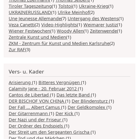
Tiroler Tageszeitung
(1)
Tolstoi
(1)
Ukraine-Krieg
(1)
UKRAINERUSSLAND
(1)
Ulrike Meinhof
(2)
Une Jeunesse Allemande
(7)
Untergang des Westens
(1)
Veza Canetti
(2)
Video-Highlights
(1)
Weimarer Justiz
(1)
Wiener Festwochen
(1)
Woody Allen
(1)
Zeitenwende
(1)
Zentrale Kunst und Medien
(1)
ZKM - Zentrum für Kunst und Medien Karlsruhe
(2)
Zur RAF
(3)
Vers- u. Kader
Arisierung
(1)
Bitteres Vergnügen
(1)
Calamity Jane - 20. Februar 2012
(1)
Cantos de Libertad
(1)
Das letzte Band
(1)
DER BISCHOF VON CHINA
(1)
Der Blindensturz
(1)
Der Fall ... Albert Camus
(1)
Der Geldkomplex
(1)
Der Gitarrenmann
(1)
Der Kick
(1)
Der Nazi und der Friseur
(1)
Der Ordner des Endspiels
(1)
Der Streit um den Sergeanten Grischa
(1)
Der Tod und das Mädchen
(1)