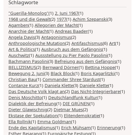
Schlagworte
"Guerilla-Monolog"
(1)
2. Juni 1967
(1)
1968 und die Gewalt
(2)
1977
(1)
Achim Szepanski
(3)
Agamben
(1)
Allegorien der Macht
(1)
Anarchie der Macht
(1)
Andreas Baader
(1)
Angela Davis
(3)
Antagonismus
(2)
Anthropologische Mutation
(2)
Antifaschismus
(6)
Art
(1)
Art & Politics
(1)
Ausbruch aus dem Gefängnis
(1)
Auschwitz
(1)
Aussstellung zu Pier Paolo Pasolini
(1)
Bachmann Pasolini
(3)
Befreiung aus dem Gefängnis
(1)
BELLIZISMUS
(2)
Bernward Dörner
(1)
Bettina Hoppe
(1)
Bewegung 2. Juni
(3)
Black Block
(1)
Boris Kagarlitzki
(1)
Christian Bau
(1)
Commander Shree Stardust
(1)
Contanze Kurz
(1)
Daniela Klette
(3)
Daniele Klette
(1)
Das Deutsche Volk klagt an
(2)
Das Nicht-Integrierbare
(1)
Denis Moschitto
(1)
Deutschlandfunk Kultur
(1)
Dialektik der Befreiung
(1)
DIE GRÜNEN
(1)
Dieter Glawischnig
(2)
Dietmar Mues
(2)
Ekstase der Spekulation
(1)
Elitendemokratie
(1)
Ella Rollnik
(1)
Emma Goldman
(1)
Ende des Kapitalismus
(1)
Erich Mühsam
(1)
Erinnerung
(1)
Esther Bejarano
(1)
Europäische Festung
(1)