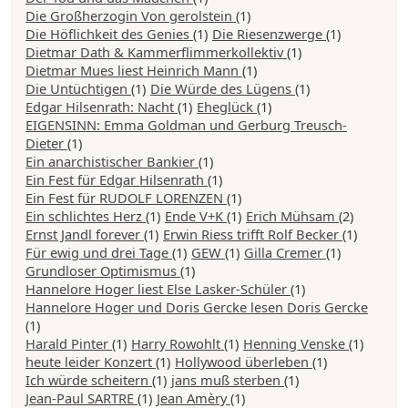
Die Großherzogin Von gerolstein
(1)
Die Höflichkeit des Genies
(1)
Die Riesenzwerge
(1)
Dietmar Dath & Kammerflimmerkollektiv
(1)
Dietmar Mues liest Heinrich Mann
(1)
Die Untüchtigen
(1)
Die Würde des Lügens
(1)
Edgar Hilsenrath: Nacht
(1)
Eheglück
(1)
EIGENSINN: Emma Goldman und Gerburg Treusch-
Dieter
(1)
Ein anarchistischer Bankier
(1)
Ein Fest für Edgar Hilsenrath
(1)
Ein Fest für RUDOLF LORENZEN
(1)
Ein schlichtes Herz
(1)
Ende V+K
(1)
Erich Mühsam
(2)
Ernst Jandl forever
(1)
Erwin Riess trifft Rolf Becker
(1)
Für ewig und drei Tage
(1)
GEW
(1)
Gilla Cremer
(1)
Grundloser Optimismus
(1)
Hannelore Hoger liest Else Lasker-Schüler
(1)
Hannelore Hoger und Doris Gercke lesen Doris Gercke
(1)
Harald Pinter
(1)
Harry Rowohlt
(1)
Henning Venske
(1)
heute leider Konzert
(1)
Hollywood überleben
(1)
Ich würde scheitern
(1)
jans muß sterben
(1)
Jean-Paul SARTRE
(1)
Jean Amèry
(1)