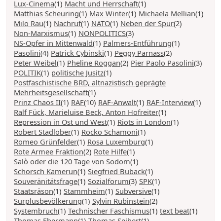
Lux-Cinema
(1)
Macht und Herrschaft
(1)
Matthias Scheuring
(1)
Max Winter
(1)
Michaela Mellian
(1)
Milo Rau
(1)
Nachruf
(1)
NATO
(1)
Neben der Spur
(2)
Non-Marxismus
(1)
NONPOLITICS
(3)
NS-Opfer in Mittenwald
(1)
Palmers-Entführung
(1)
Pasolini
(4)
Patrick Cybinski
(1)
Peggy Parnass
(2)
Peter Weibel
(1)
Pheline Roggan
(2)
Pier Paolo Pasolini
(3)
POLITIK
(1)
politische Jusitz
(1)
Postfaschistische BRD, altnazistisch geprägte
Mehrheitsgesellschaft
(1)
Prinz Chaos II
(1)
RAF
(10)
RAF-Anwalt
(1)
RAF-Interview
(1)
Ralf Fück, Marieluise Beck, Anton Hofreiter
(1)
Repression in Ost und West
(1)
Riots in London
(1)
Robert Stadlober
(1)
Rocko Schamoni
(1)
Romeo Grünfelder
(1)
Rosa Luxemburg
(1)
Rote Armee Fraktion
(2)
Rote Hilfe
(1)
Salò oder die 120 Tage von Sodom
(1)
Schorsch Kamerun
(1)
Siegfried Buback
(1)
Souveränitätsfrage
(1)
Sozialforum
(3)
SPK
(1)
Staatsräson
(1)
Stammheim
(1)
Subversive
(1)
Surplusbevölkerung
(1)
Sylvin Rubinstein
(2)
Systembruch
(1)
Technischer Faschismus
(1)
text beat
(1)
Thomas Ebermann
(1)
Thomas Seibert
(1)