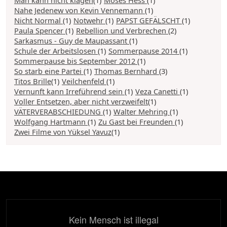
Nahe Jedenew von Kevin Vennemann
(1)
Nicht Normal
(1)
Notwehr
(1)
PAPST GEFÄLSCHT
(1)
Paula Spencer
(1)
Rebellion und Verbrechen
(2)
Sarkasmus - Guy de Maupassant
(1)
Schule der Arbeitslosen
(1)
Sommerpause 2014
(1)
Sommerpause bis September 2012
(1)
So starb eine Partei
(1)
Thomas Bernhard
(3)
Titos Brille
(1)
Veilchenfeld
(1)
Vernunft kann Irreführend sein
(1)
Veza Canetti
(1)
Voller Entsetzen, aber nicht verzweifelt
(1)
VÄTERVERABSCHIEDUNG
(1)
Walter Mehring
(1)
Wolfgang Hartmann
(1)
Zu Gast bei Freunden
(1)
Zwei Filme von Yüksel Yavuz
(1)
Kein Mensch ist illegal