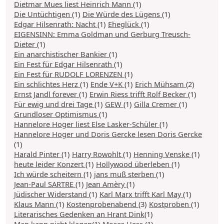
Dietmar Mues liest Heinrich Mann
(1)
Die Untüchtigen
(1)
Die Würde des Lügens
(1)
Edgar Hilsenrath: Nacht
(1)
Eheglück
(1)
EIGENSINN: Emma Goldman und Gerburg Treusch-
Dieter
(1)
Ein anarchistischer Bankier
(1)
Ein Fest für Edgar Hilsenrath
(1)
Ein Fest für RUDOLF LORENZEN
(1)
Ein schlichtes Herz
(1)
Ende V+K
(1)
Erich Mühsam
(2)
Ernst Jandl forever
(1)
Erwin Riess trifft Rolf Becker
(1)
Für ewig und drei Tage
(1)
GEW
(1)
Gilla Cremer
(1)
Grundloser Optimismus
(1)
Hannelore Hoger liest Else Lasker-Schüler
(1)
Hannelore Hoger und Doris Gercke lesen Doris Gercke
(1)
Harald Pinter
(1)
Harry Rowohlt
(1)
Henning Venske
(1)
heute leider Konzert
(1)
Hollywood überleben
(1)
Ich würde scheitern
(1)
jans muß sterben
(1)
Jean-Paul SARTRE
(1)
Jean Amèry
(1)
Jüdischer Widerstand
(1)
Karl Marx trifft Karl May
(1)
Klaus Mann
(1)
Kostenprobenabend
(3)
Kostproben
(1)
Literarisches Gedenken an Hrant Dink
(1)
Man kann nicht klagen
(1)
Moses Hess
(1)