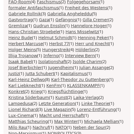
FAQ-Room
(4)
Faschismus
(2)
Folgegehorsam
(1)
formaler Antifaschismus
(1)
Freiheit des Westens
(1)
Gabriele Rollnik
(3)
Gabriella Angheleddu
(5)
Gastvortrag
(1)
Gaza
(1)
Gefängnis
(1)
Gilla Cremer
(2)
Gremliza
(1)
Gudrun Ensslin
(1)
Hannelore Hoger
(1)
Hans-Christian Stroebele
(1)
Hans Misselwitz
(1)
Heinz Bude
(1)
Helmut Schmidt
(1)
Henning Peker
(1)
Herbert Marcuse
(1)
Herbst 77
(1)
Herr und Knecht
(1)
Holger Meins
(5)
Hungerstreik
(4)
Hölderlin
(2)
Illija Trojanow
(1)
Inferno
(1)
Interview Bern
(1)
Isaak Babel
(1)
Isolationshaft
(2)
Isolde Charim
(2)
Josef Bierbichler
(1)
Jugendheim
(1)
Julian Assange
(2)
Justiz
(1)
Jutta Schubert
(1)
Kapitalismus
(1)
Karl-Heinz Dellwo
(8)
Karl-Theodor zu Guttenberg
(1)
Karl Liebknecht
(1)
KenFm
(1)
KLASSENKAMPF
(1)
Konkret
(2)
Krieg
(1)
Kriegsflüchtlinge
(1)
Kristina Söderbaum
(1)
Kunst
(2)
Laika-Verlag
(2)
Lampedusa
(2)
Letzte Generation
(1)
Linke Theorie
(1)
Lionel Richard
(3)
Live Magazin
(5)
Lorenz-Entführung
(1)
Lux-Cinema
(1)
Macht und Herrschaft
(1)
Matthias Scheuring
(1)
Max Winter
(1)
Michaela Mellian
(1)
Milo Rau
(1)
Nachruf
(1)
NATO
(1)
Neben der Spur
(2)
Non-Marxismus
(1)
NONPOLITICS
(3)