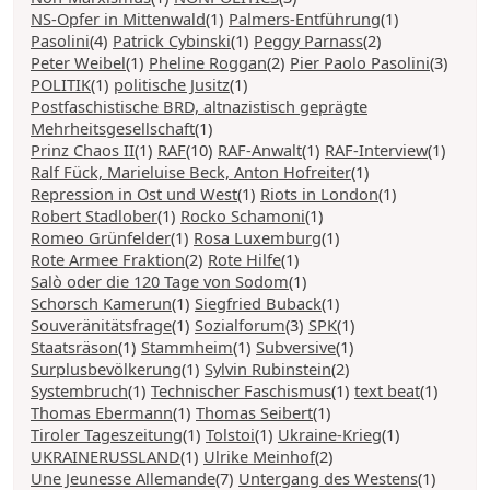
NS-Opfer in Mittenwald
(1)
Palmers-Entführung
(1)
Pasolini
(4)
Patrick Cybinski
(1)
Peggy Parnass
(2)
Peter Weibel
(1)
Pheline Roggan
(2)
Pier Paolo Pasolini
(3)
POLITIK
(1)
politische Jusitz
(1)
Postfaschistische BRD, altnazistisch geprägte
Mehrheitsgesellschaft
(1)
Prinz Chaos II
(1)
RAF
(10)
RAF-Anwalt
(1)
RAF-Interview
(1)
Ralf Fück, Marieluise Beck, Anton Hofreiter
(1)
Repression in Ost und West
(1)
Riots in London
(1)
Robert Stadlober
(1)
Rocko Schamoni
(1)
Romeo Grünfelder
(1)
Rosa Luxemburg
(1)
Rote Armee Fraktion
(2)
Rote Hilfe
(1)
Salò oder die 120 Tage von Sodom
(1)
Schorsch Kamerun
(1)
Siegfried Buback
(1)
Souveränitätsfrage
(1)
Sozialforum
(3)
SPK
(1)
Staatsräson
(1)
Stammheim
(1)
Subversive
(1)
Surplusbevölkerung
(1)
Sylvin Rubinstein
(2)
Systembruch
(1)
Technischer Faschismus
(1)
text beat
(1)
Thomas Ebermann
(1)
Thomas Seibert
(1)
Tiroler Tageszeitung
(1)
Tolstoi
(1)
Ukraine-Krieg
(1)
UKRAINERUSSLAND
(1)
Ulrike Meinhof
(2)
Une Jeunesse Allemande
(7)
Untergang des Westens
(1)