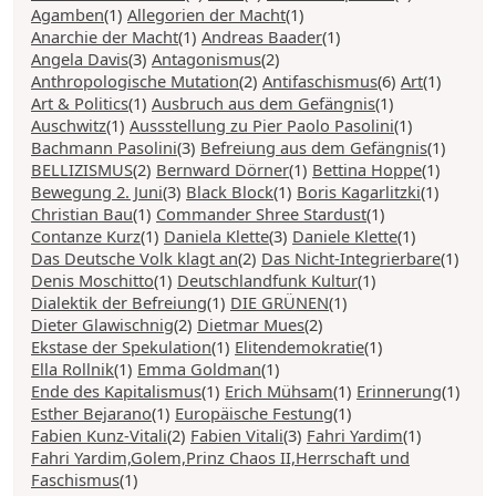
Agamben
(1)
Allegorien der Macht
(1)
Anarchie der Macht
(1)
Andreas Baader
(1)
Angela Davis
(3)
Antagonismus
(2)
Anthropologische Mutation
(2)
Antifaschismus
(6)
Art
(1)
Art & Politics
(1)
Ausbruch aus dem Gefängnis
(1)
Auschwitz
(1)
Aussstellung zu Pier Paolo Pasolini
(1)
Bachmann Pasolini
(3)
Befreiung aus dem Gefängnis
(1)
BELLIZISMUS
(2)
Bernward Dörner
(1)
Bettina Hoppe
(1)
Bewegung 2. Juni
(3)
Black Block
(1)
Boris Kagarlitzki
(1)
Christian Bau
(1)
Commander Shree Stardust
(1)
Contanze Kurz
(1)
Daniela Klette
(3)
Daniele Klette
(1)
Das Deutsche Volk klagt an
(2)
Das Nicht-Integrierbare
(1)
Denis Moschitto
(1)
Deutschlandfunk Kultur
(1)
Dialektik der Befreiung
(1)
DIE GRÜNEN
(1)
Dieter Glawischnig
(2)
Dietmar Mues
(2)
Ekstase der Spekulation
(1)
Elitendemokratie
(1)
Ella Rollnik
(1)
Emma Goldman
(1)
Ende des Kapitalismus
(1)
Erich Mühsam
(1)
Erinnerung
(1)
Esther Bejarano
(1)
Europäische Festung
(1)
Fabien Kunz-Vitali
(2)
Fabien Vitali
(3)
Fahri Yardim
(1)
Fahri Yardim,Golem,Prinz Chaos II,Herrschaft und
Faschismus
(1)