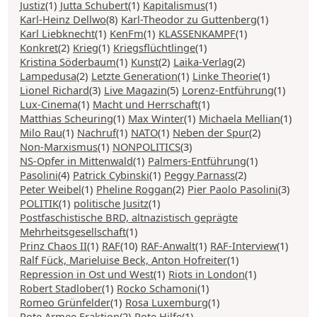
Justiz
(1)
Jutta Schubert
(1)
Kapitalismus
(1)
Karl-Heinz Dellwo
(8)
Karl-Theodor zu Guttenberg
(1)
Karl Liebknecht
(1)
KenFm
(1)
KLASSENKAMPF
(1)
Konkret
(2)
Krieg
(1)
Kriegsflüchtlinge
(1)
Kristina Söderbaum
(1)
Kunst
(2)
Laika-Verlag
(2)
Lampedusa
(2)
Letzte Generation
(1)
Linke Theorie
(1)
Lionel Richard
(3)
Live Magazin
(5)
Lorenz-Entführung
(1)
Lux-Cinema
(1)
Macht und Herrschaft
(1)
Matthias Scheuring
(1)
Max Winter
(1)
Michaela Mellian
(1)
Milo Rau
(1)
Nachruf
(1)
NATO
(1)
Neben der Spur
(2)
Non-Marxismus
(1)
NONPOLITICS
(3)
NS-Opfer in Mittenwald
(1)
Palmers-Entführung
(1)
Pasolini
(4)
Patrick Cybinski
(1)
Peggy Parnass
(2)
Peter Weibel
(1)
Pheline Roggan
(2)
Pier Paolo Pasolini
(3)
POLITIK
(1)
politische Jusitz
(1)
Postfaschistische BRD, altnazistisch geprägte
Mehrheitsgesellschaft
(1)
Prinz Chaos II
(1)
RAF
(10)
RAF-Anwalt
(1)
RAF-Interview
(1)
Ralf Fück, Marieluise Beck, Anton Hofreiter
(1)
Repression in Ost und West
(1)
Riots in London
(1)
Robert Stadlober
(1)
Rocko Schamoni
(1)
Romeo Grünfelder
(1)
Rosa Luxemburg
(1)
Rote Armee Fraktion
(2)
Rote Hilfe
(1)