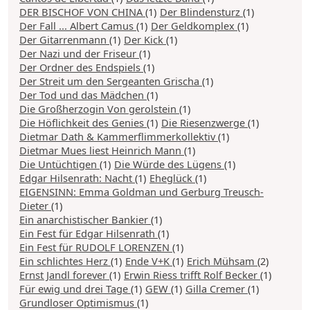
DER BISCHOF VON CHINA
(1)
Der Blindensturz
(1)
Der Fall ... Albert Camus
(1)
Der Geldkomplex
(1)
Der Gitarrenmann
(1)
Der Kick
(1)
Der Nazi und der Friseur
(1)
Der Ordner des Endspiels
(1)
Der Streit um den Sergeanten Grischa
(1)
Der Tod und das Mädchen
(1)
Die Großherzogin Von gerolstein
(1)
Die Höflichkeit des Genies
(1)
Die Riesenzwerge
(1)
Dietmar Dath & Kammerflimmerkollektiv
(1)
Dietmar Mues liest Heinrich Mann
(1)
Die Untüchtigen
(1)
Die Würde des Lügens
(1)
Edgar Hilsenrath: Nacht
(1)
Eheglück
(1)
EIGENSINN: Emma Goldman und Gerburg Treusch-
Dieter
(1)
Ein anarchistischer Bankier
(1)
Ein Fest für Edgar Hilsenrath
(1)
Ein Fest für RUDOLF LORENZEN
(1)
Ein schlichtes Herz
(1)
Ende V+K
(1)
Erich Mühsam
(2)
Ernst Jandl forever
(1)
Erwin Riess trifft Rolf Becker
(1)
Für ewig und drei Tage
(1)
GEW
(1)
Gilla Cremer
(1)
Grundloser Optimismus
(1)