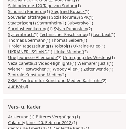
Salò oder die 120 Tage von Sodom
(1)
Schorsch Kamerun
(1)
Siegfried Buback
(1)
Souveränitätsfrage
(1)
Sozialforum
(3)
SPK
(1)
Staatsräson
(1)
Stammheim
(1)
Subversive
(1)
Surplusbevölkerung
(1)
Sylvin Rubinstein
(2)
Systembruch
(1)
Technischer Faschismus
(1)
text beat
(1)
Thomas Ebermann
(1)
Thomas Seibert
(1)
Tiroler Tageszeitung
(1)
Tolstoi
(1)
Ukraine-Krieg
(1)
UKRAINERUSSLAND
(1)
Ulrike Meinhof
(2)
Une Jeunesse Allemande
(7)
Untergang des Westens
(1)
Veza Canetti
(2)
Video-Highlights
(1)
Weimarer Justiz
(1)
Wiener Festwochen
(1)
Woody Allen
(1)
Zeitenwende
(1)
Zentrale Kunst und Medien
(1)
ZKM - Zentrum für Kunst und Medien Karlsruhe
(2)
Zur RAF
(3)
Vers- u. Kader
Arisierung
(1)
Bitteres Vergnügen
(1)
Calamity Jane - 20. Februar 2012
(1)
Cantos de Libertad
(1)
Das letzte Band
(1)