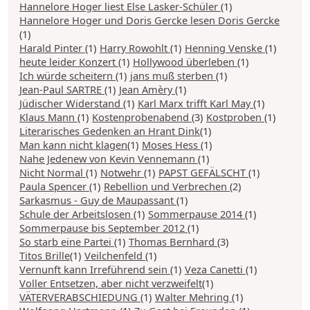
Hannelore Hoger liest Else Lasker-Schüler
(1)
Hannelore Hoger und Doris Gercke lesen Doris Gercke
(1)
Harald Pinter
(1)
Harry Rowohlt
(1)
Henning Venske
(1)
heute leider Konzert
(1)
Hollywood überleben
(1)
Ich würde scheitern
(1)
jans muß sterben
(1)
Jean-Paul SARTRE
(1)
Jean Amèry
(1)
Jüdischer Widerstand
(1)
Karl Marx trifft Karl May
(1)
Klaus Mann
(1)
Kostenprobenabend
(3)
Kostproben
(1)
Literarisches Gedenken an Hrant Dink
(1)
Man kann nicht klagen
(1)
Moses Hess
(1)
Nahe Jedenew von Kevin Vennemann
(1)
Nicht Normal
(1)
Notwehr
(1)
PAPST GEFÄLSCHT
(1)
Paula Spencer
(1)
Rebellion und Verbrechen
(2)
Sarkasmus - Guy de Maupassant
(1)
Schule der Arbeitslosen
(1)
Sommerpause 2014
(1)
Sommerpause bis September 2012
(1)
So starb eine Partei
(1)
Thomas Bernhard
(3)
Titos Brille
(1)
Veilchenfeld
(1)
Vernunft kann Irreführend sein
(1)
Veza Canetti
(1)
Voller Entsetzen, aber nicht verzweifelt
(1)
VÄTERVERABSCHIEDUNG
(1)
Walter Mehring
(1)