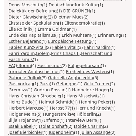
Denis Moschitto
(1)
Deutschlandfunk Kultur
(1)
Dialektik der Befreiung
(1)
DIE GRÜNEN
(1)
Dieter Glawischnig
(2)
Dietmar Mues
(2)
Ekstase der Spekulation
(1)
Elitendemokratie
(1)
Ella Rollnik
(1)
Emma Goldman
(1)
Ende des Kapitalismus
(1)
Erich Mühsam
(1)
Erinnerung
(1)
Esther Bejarano
(1)
Europäische Festung
(1)
Fabien Kunz-Vitali
(2)
Fabien Vitali
(3)
Fahri Yardim
(1)
Fahri Yardim,Golem,Prinz Chaos II,Herrschaft und
Faschismus
(1)
FAQ-Room
(4)
Faschismus
(2)
Folgegehorsam
(1)
formaler Antifaschismus
(1)
Freiheit des Westens
(1)
Gabriele Rollnik
(3)
Gabriella Angheleddu
(5)
Gastvortrag
(1)
Gaza
(1)
Gefängnis
(1)
Gilla Cremer
(2)
Gremliza
(1)
Gudrun Ensslin
(1)
Hannelore Hoger
(1)
Hans-Christian Stroebele
(1)
Hans Misselwitz
(1)
Heinz Bude
(1)
Helmut Schmidt
(1)
Henning Peker
(1)
Herbert Marcuse
(1)
Herbst 77
(1)
Herr und Knecht
(1)
Holger Meins
(5)
Hungerstreik
(4)
Hölderlin
(2)
Illija Trojanow
(1)
Inferno
(1)
Interview Bern
(1)
Isaak Babel
(1)
Isolationshaft
(2)
Isolde Charim
(2)
Josef Bierbichler
(1)
Jugendheim
(1)
Julian Assange
(2)