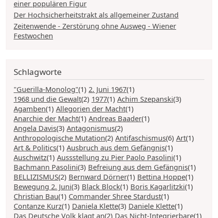
einer populären Figur
Der Hochsicherheitstrakt als allgemeiner Zustand
Zeitenwende - Zerstörung ohne Ausweg - Wiener
Festwochen
Schlagworte
"Guerilla-Monolog"
(1)
2. Juni 1967
(1)
1968 und die Gewalt
(2)
1977
(1)
Achim Szepanski
(3)
Agamben
(1)
Allegorien der Macht
(1)
Anarchie der Macht
(1)
Andreas Baader
(1)
Angela Davis
(3)
Antagonismus
(2)
Anthropologische Mutation
(2)
Antifaschismus
(6)
Art
(1)
Art & Politics
(1)
Ausbruch aus dem Gefängnis
(1)
Auschwitz
(1)
Aussstellung zu Pier Paolo Pasolini
(1)
Bachmann Pasolini
(3)
Befreiung aus dem Gefängnis
(1)
BELLIZISMUS
(2)
Bernward Dörner
(1)
Bettina Hoppe
(1)
Bewegung 2. Juni
(3)
Black Block
(1)
Boris Kagarlitzki
(1)
Christian Bau
(1)
Commander Shree Stardust
(1)
Contanze Kurz
(1)
Daniela Klette
(3)
Daniele Klette
(1)
Das Deutsche Volk klagt an
(2)
Das Nicht-Integrierbare
(1)