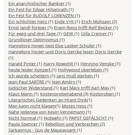
Ein anarchistischer Bankier
(1)
Ein Fest für Edgar Hilsenrath
(1)
Ein Fest für RUDOLF LORENZEN
(1)
Ein schlichtes Herz
(1)
Ende V+K
(1)
Erich Mühsam
(2)
Ernst Jandl forever
(1)
Erwin Riess trifft Rolf Becker
(1)
Für ewig und drei Tage
(1)
GEW
(1)
Gilla Cremer
(1)
Grundloser Optimismus
(1)
Hannelore Hoger liest Else Lasker-Schüler
(1)
Hannelore Hoger und Doris Gercke lesen Doris Gercke
(1)
Harald Pinter
(1)
Harry Rowohlt
(1)
Henning Venske
(1)
heute leider Konzert
(1)
Hollywood überleben
(1)
Ich würde scheitern
(1)
jans muß sterben
(1)
Jean-Paul SARTRE
(1)
Jean Amèry
(1)
Jüdischer Widerstand
(1)
Karl Marx trifft Karl May
(1)
Klaus Mann
(1)
Kostenprobenabend
(3)
Kostproben
(1)
Literarisches Gedenken an Hrant Dink
(1)
Man kann nicht klagen
(1)
Moses Hess
(1)
Nahe Jedenew von Kevin Vennemann
(1)
Nicht Normal
(1)
Notwehr
(1)
PAPST GEFÄLSCHT
(1)
Paula Spencer
(1)
Rebellion und Verbrechen
(2)
Sarkasmus - Guy de Maupassant
(1)