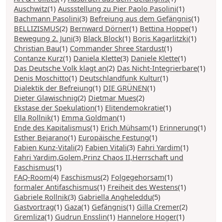
Auschwitz
(1)
Aussstellung zu Pier Paolo Pasolini
(1)
Bachmann Pasolini
(3)
Befreiung aus dem Gefängnis
(1)
BELLIZISMUS
(2)
Bernward Dörner
(1)
Bettina Hoppe
(1)
Bewegung 2. Juni
(3)
Black Block
(1)
Boris Kagarlitzki
(1)
Christian Bau
(1)
Commander Shree Stardust
(1)
Contanze Kurz
(1)
Daniela Klette
(3)
Daniele Klette
(1)
Das Deutsche Volk klagt an
(2)
Das Nicht-Integrierbare
(1)
Denis Moschitto
(1)
Deutschlandfunk Kultur
(1)
Dialektik der Befreiung
(1)
DIE GRÜNEN
(1)
Dieter Glawischnig
(2)
Dietmar Mues
(2)
Ekstase der Spekulation
(1)
Elitendemokratie
(1)
Ella Rollnik
(1)
Emma Goldman
(1)
Ende des Kapitalismus
(1)
Erich Mühsam
(1)
Erinnerung
(1)
Esther Bejarano
(1)
Europäische Festung
(1)
Fabien Kunz-Vitali
(2)
Fabien Vitali
(3)
Fahri Yardim
(1)
Fahri Yardim,Golem,Prinz Chaos II,Herrschaft und
Faschismus
(1)
FAQ-Room
(4)
Faschismus
(2)
Folgegehorsam
(1)
formaler Antifaschismus
(1)
Freiheit des Westens
(1)
Gabriele Rollnik
(3)
Gabriella Angheleddu
(5)
Gastvortrag
(1)
Gaza
(1)
Gefängnis
(1)
Gilla Cremer
(2)
Gremliza
(1)
Gudrun Ensslin
(1)
Hannelore Hoger
(1)