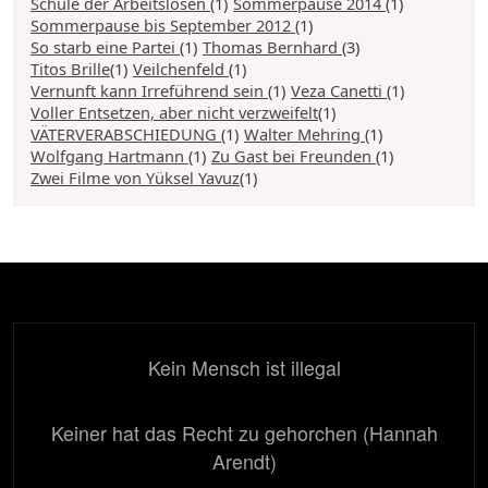
Schule der Arbeitslosen
(1)
Sommerpause 2014
(1)
Sommerpause bis September 2012
(1)
So starb eine Partei
(1)
Thomas Bernhard
(3)
Titos Brille
(1)
Veilchenfeld
(1)
Vernunft kann Irreführend sein
(1)
Veza Canetti
(1)
Voller Entsetzen, aber nicht verzweifelt
(1)
VÄTERVERABSCHIEDUNG
(1)
Walter Mehring
(1)
Wolfgang Hartmann
(1)
Zu Gast bei Freunden
(1)
Zwei Filme von Yüksel Yavuz
(1)
Kein Mensch ist illegal
Keiner hat das Recht zu gehorchen (Hannah
Arendt)