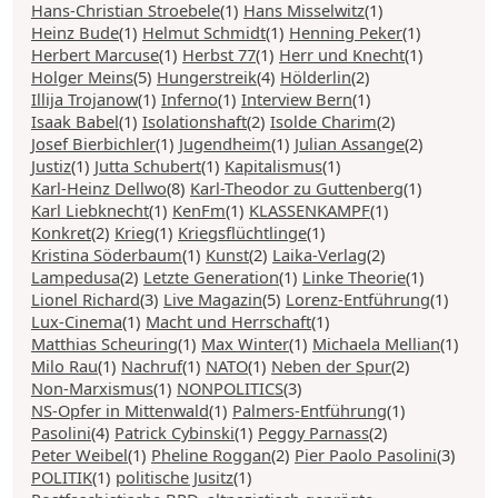
Hans-Christian Stroebele
(1)
Hans Misselwitz
(1)
Heinz Bude
(1)
Helmut Schmidt
(1)
Henning Peker
(1)
Herbert Marcuse
(1)
Herbst 77
(1)
Herr und Knecht
(1)
Holger Meins
(5)
Hungerstreik
(4)
Hölderlin
(2)
Illija Trojanow
(1)
Inferno
(1)
Interview Bern
(1)
Isaak Babel
(1)
Isolationshaft
(2)
Isolde Charim
(2)
Josef Bierbichler
(1)
Jugendheim
(1)
Julian Assange
(2)
Justiz
(1)
Jutta Schubert
(1)
Kapitalismus
(1)
Karl-Heinz Dellwo
(8)
Karl-Theodor zu Guttenberg
(1)
Karl Liebknecht
(1)
KenFm
(1)
KLASSENKAMPF
(1)
Konkret
(2)
Krieg
(1)
Kriegsflüchtlinge
(1)
Kristina Söderbaum
(1)
Kunst
(2)
Laika-Verlag
(2)
Lampedusa
(2)
Letzte Generation
(1)
Linke Theorie
(1)
Lionel Richard
(3)
Live Magazin
(5)
Lorenz-Entführung
(1)
Lux-Cinema
(1)
Macht und Herrschaft
(1)
Matthias Scheuring
(1)
Max Winter
(1)
Michaela Mellian
(1)
Milo Rau
(1)
Nachruf
(1)
NATO
(1)
Neben der Spur
(2)
Non-Marxismus
(1)
NONPOLITICS
(3)
NS-Opfer in Mittenwald
(1)
Palmers-Entführung
(1)
Pasolini
(4)
Patrick Cybinski
(1)
Peggy Parnass
(2)
Peter Weibel
(1)
Pheline Roggan
(2)
Pier Paolo Pasolini
(3)
POLITIK
(1)
politische Jusitz
(1)