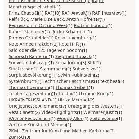
Postfaschistische BRD, altnazistisch geprägte
Mehrheitsgesellschaft
(1)
Prinz Chaos II
(1)
RAF
(10)
RAF-Anwalt
(1)
RAF-Interview
(1)
Ralf Fück, Marieluise Beck, Anton Hofreiter
(1)
Repression in Ost und West
(1)
Riots in London
(1)
Robert Stadlober
(1)
Rocko Schamoni
(1)
Romeo Grünfelder
(1)
Rosa Luxemburg
(1)
Rote Armee Fraktion
(2)
Rote Hilfe
(1)
Salò oder die 120 Tage von Sodom
(1)
Schorsch Kamerun
(1)
Siegfried Buback
(1)
Souveränitätsfrage
(1)
Sozialforum
(3)
SPK
(1)
Staatsräson
(1)
Stammheim
(1)
Subversive
(1)
Surplusbevölkerung
(1)
Sylvin Rubinstein
(2)
Systembruch
(1)
Technischer Faschismus
(1)
text beat
(1)
Thomas Ebermann
(1)
Thomas Seibert
(1)
Tiroler Tageszeitung
(1)
Tolstoi
(1)
Ukraine-Krieg
(1)
UKRAINERUSSLAND
(1)
Ulrike Meinhof
(2)
Une Jeunesse Allemande
(7)
Untergang des Westens
(1)
Veza Canetti
(2)
Video-Highlights
(1)
Weimarer Justiz
(1)
Wiener Festwochen
(1)
Woody Allen
(1)
Zeitenwende
(1)
Zentrale Kunst und Medien
(1)
ZKM - Zentrum für Kunst und Medien Karlsruhe
(2)
Zur RAF
(3)