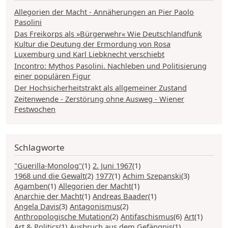
Allegorien der Macht - Annäherungen an Pier Paolo
Pasolini
Das Freikorps als »Bürgerwehr« Wie Deutschlandfunk
Kultur die Deutung der Ermordung von Rosa
Luxemburg und Karl Liebknecht verschiebt
Incontro: Mythos Pasolini. Nachleben und Politisierung
einer populären Figur
Der Hochsicherheitstrakt als allgemeiner Zustand
Zeitenwende - Zerstörung ohne Ausweg - Wiener
Festwochen
Schlagworte
"Guerilla-Monolog"
(1)
2. Juni 1967
(1)
1968 und die Gewalt
(2)
1977
(1)
Achim Szepanski
(3)
Agamben
(1)
Allegorien der Macht
(1)
Anarchie der Macht
(1)
Andreas Baader
(1)
Angela Davis
(3)
Antagonismus
(2)
Anthropologische Mutation
(2)
Antifaschismus
(6)
Art
(1)
Art & Politics
(1)
Ausbruch aus dem Gefängnis
(1)