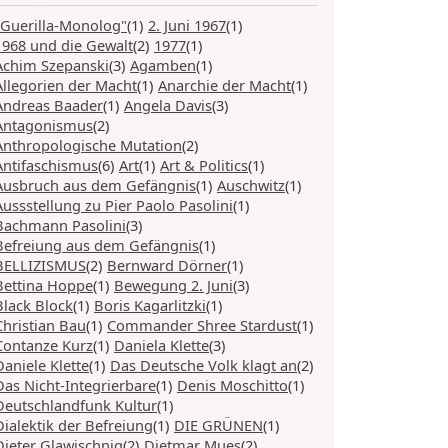
"Guerilla-Monolog"
(1)
2. Juni 1967
(1)
1968 und die Gewalt
(2)
1977
(1)
Achim Szepanski
(3)
Agamben
(1)
Allegorien der Macht
(1)
Anarchie der Macht
(1)
Andreas Baader
(1)
Angela Davis
(3)
Antagonismus
(2)
Anthropologische Mutation
(2)
Antifaschismus
(6)
Art
(1)
Art & Politics
(1)
Ausbruch aus dem Gefängnis
(1)
Auschwitz
(1)
Aussstellung zu Pier Paolo Pasolini
(1)
Bachmann Pasolini
(3)
Befreiung aus dem Gefängnis
(1)
BELLIZISMUS
(2)
Bernward Dörner
(1)
Bettina Hoppe
(1)
Bewegung 2. Juni
(3)
Black Block
(1)
Boris Kagarlitzki
(1)
Christian Bau
(1)
Commander Shree Stardust
(1)
Contanze Kurz
(1)
Daniela Klette
(3)
Daniele Klette
(1)
Das Deutsche Volk klagt an
(2)
Das Nicht-Integrierbare
(1)
Denis Moschitto
(1)
Deutschlandfunk Kultur
(1)
Dialektik der Befreiung
(1)
DIE GRÜNEN
(1)
Dieter Glawischnig
(2)
Dietmar Mues
(2)