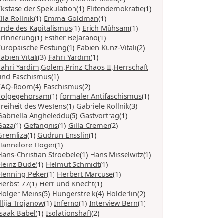
Ekstase der Spekulation
(1)
Elitendemokratie
(1)
Ella Rollnik
(1)
Emma Goldman
(1)
Ende des Kapitalismus
(1)
Erich Mühsam
(1)
Erinnerung
(1)
Esther Bejarano
(1)
Europäische Festung
(1)
Fabien Kunz-Vitali
(2)
Fabien Vitali
(3)
Fahri Yardim
(1)
Fahri Yardim,Golem,Prinz Chaos II,Herrschaft
und Faschismus
(1)
FAQ-Room
(4)
Faschismus
(2)
Folgegehorsam
(1)
formaler Antifaschismus
(1)
Freiheit des Westens
(1)
Gabriele Rollnik
(3)
Gabriella Angheleddu
(5)
Gastvortrag
(1)
Gaza
(1)
Gefängnis
(1)
Gilla Cremer
(2)
Gremliza
(1)
Gudrun Ensslin
(1)
Hannelore Hoger
(1)
Hans-Christian Stroebele
(1)
Hans Misselwitz
(1)
Heinz Bude
(1)
Helmut Schmidt
(1)
Henning Peker
(1)
Herbert Marcuse
(1)
Herbst 77
(1)
Herr und Knecht
(1)
Holger Meins
(5)
Hungerstreik
(4)
Hölderlin
(2)
Illija Trojanow
(1)
Inferno
(1)
Interview Bern
(1)
Isaak Babel
(1)
Isolationshaft
(2)