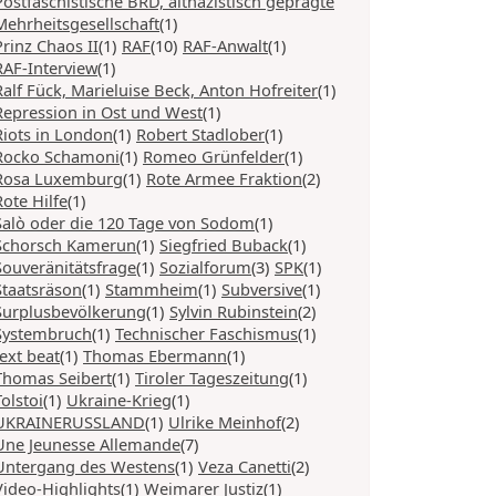
Postfaschistische BRD, altnazistisch geprägte
Mehrheitsgesellschaft
(1)
Prinz Chaos II
(1)
RAF
(10)
RAF-Anwalt
(1)
RAF-Interview
(1)
Ralf Fück, Marieluise Beck, Anton Hofreiter
(1)
Repression in Ost und West
(1)
Riots in London
(1)
Robert Stadlober
(1)
Rocko Schamoni
(1)
Romeo Grünfelder
(1)
Rosa Luxemburg
(1)
Rote Armee Fraktion
(2)
Rote Hilfe
(1)
Salò oder die 120 Tage von Sodom
(1)
Schorsch Kamerun
(1)
Siegfried Buback
(1)
Souveränitätsfrage
(1)
Sozialforum
(3)
SPK
(1)
Staatsräson
(1)
Stammheim
(1)
Subversive
(1)
Surplusbevölkerung
(1)
Sylvin Rubinstein
(2)
Systembruch
(1)
Technischer Faschismus
(1)
text beat
(1)
Thomas Ebermann
(1)
Thomas Seibert
(1)
Tiroler Tageszeitung
(1)
Tolstoi
(1)
Ukraine-Krieg
(1)
UKRAINERUSSLAND
(1)
Ulrike Meinhof
(2)
Une Jeunesse Allemande
(7)
Untergang des Westens
(1)
Veza Canetti
(2)
Video-Highlights
(1)
Weimarer Justiz
(1)