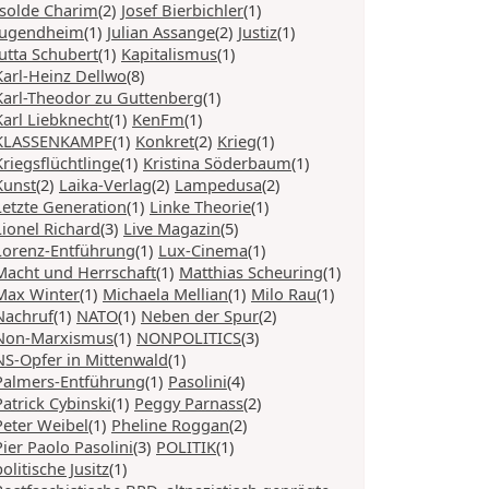
Isolde Charim
(2)
Josef Bierbichler
(1)
Jugendheim
(1)
Julian Assange
(2)
Justiz
(1)
Jutta Schubert
(1)
Kapitalismus
(1)
Karl-Heinz Dellwo
(8)
Karl-Theodor zu Guttenberg
(1)
Karl Liebknecht
(1)
KenFm
(1)
KLASSENKAMPF
(1)
Konkret
(2)
Krieg
(1)
Kriegsflüchtlinge
(1)
Kristina Söderbaum
(1)
Kunst
(2)
Laika-Verlag
(2)
Lampedusa
(2)
Letzte Generation
(1)
Linke Theorie
(1)
Lionel Richard
(3)
Live Magazin
(5)
Lorenz-Entführung
(1)
Lux-Cinema
(1)
Macht und Herrschaft
(1)
Matthias Scheuring
(1)
Max Winter
(1)
Michaela Mellian
(1)
Milo Rau
(1)
Nachruf
(1)
NATO
(1)
Neben der Spur
(2)
Non-Marxismus
(1)
NONPOLITICS
(3)
NS-Opfer in Mittenwald
(1)
Palmers-Entführung
(1)
Pasolini
(4)
Patrick Cybinski
(1)
Peggy Parnass
(2)
Peter Weibel
(1)
Pheline Roggan
(2)
Pier Paolo Pasolini
(3)
POLITIK
(1)
politische Jusitz
(1)