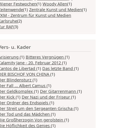
Wiener Festwochen
(1)
Woody Allen
(1)
Zeitenwende
(1)
Zentrale Kunst und Medien
(1)
ZKM - Zentrum für Kunst und Medien
Karlsruhe
(2)
Zur RAF
(3)
Vers- u. Kader
Arisierung
(1)
Bitteres Vergnügen
(1)
Calamity Jane - 20. Februar 2012
(1)
Cantos de Libertad
(1)
Das letzte Band
(1)
DER BISCHOF VON CHINA
(1)
Der Blindensturz
(1)
Der Fall ... Albert Camus
(1)
Der Geldkomplex
(1)
Der Gitarrenmann
(1)
Der Kick
(1)
Der Nazi und der Friseur
(1)
Der Ordner des Endspiels
(1)
Der Streit um den Sergeanten Grischa
(1)
Der Tod und das Mädchen
(1)
Die Großherzogin Von gerolstein
(1)
Die Höflichkeit des Genies
(1)