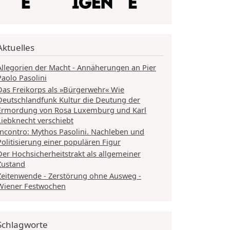
Aktuelles
Allegorien der Macht - Annäherungen an Pier
Paolo Pasolini
Das Freikorps als »Bürgerwehr« Wie
Deutschlandfunk Kultur die Deutung der
Ermordung von Rosa Luxemburg und Karl
Liebknecht verschiebt
Incontro: Mythos Pasolini. Nachleben und
Politisierung einer populären Figur
Der Hochsicherheitstrakt als allgemeiner
Zustand
Zeitenwende - Zerstörung ohne Ausweg -
Wiener Festwochen
Schlagworte