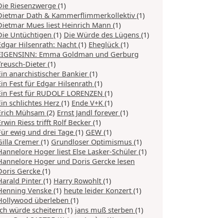
Die Riesenzwerge
(1)
Dietmar Dath & Kammerflimmerkollektiv
(1)
Dietmar Mues liest Heinrich Mann
(1)
Die Untüchtigen
(1)
Die Würde des Lügens
(1)
Edgar Hilsenrath: Nacht
(1)
Eheglück
(1)
EIGENSINN: Emma Goldman und Gerburg
Treusch-Dieter
(1)
Ein anarchistischer Bankier
(1)
Ein Fest für Edgar Hilsenrath
(1)
Ein Fest für RUDOLF LORENZEN
(1)
Ein schlichtes Herz
(1)
Ende V+K
(1)
Erich Mühsam
(2)
Ernst Jandl forever
(1)
Erwin Riess trifft Rolf Becker
(1)
Für ewig und drei Tage
(1)
GEW
(1)
Gilla Cremer
(1)
Grundloser Optimismus
(1)
Hannelore Hoger liest Else Lasker-Schüler
(1)
Hannelore Hoger und Doris Gercke lesen
Doris Gercke
(1)
Harald Pinter
(1)
Harry Rowohlt
(1)
Henning Venske
(1)
heute leider Konzert
(1)
Hollywood überleben
(1)
Ich würde scheitern
(1)
jans muß sterben
(1)