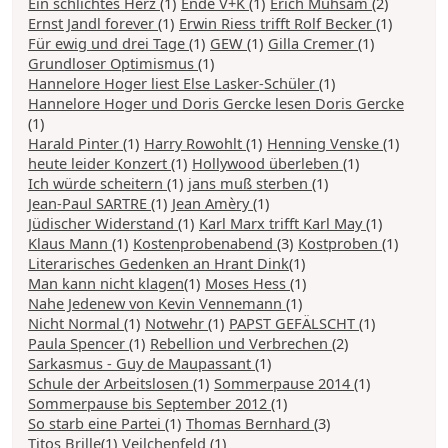
Ein schlichtes Herz
(1)
Ende V+K
(1)
Erich Mühsam
(2)
Ernst Jandl forever
(1)
Erwin Riess trifft Rolf Becker
(1)
Für ewig und drei Tage
(1)
GEW
(1)
Gilla Cremer
(1)
Grundloser Optimismus
(1)
Hannelore Hoger liest Else Lasker-Schüler
(1)
Hannelore Hoger und Doris Gercke lesen Doris Gercke
(1)
Harald Pinter
(1)
Harry Rowohlt
(1)
Henning Venske
(1)
heute leider Konzert
(1)
Hollywood überleben
(1)
Ich würde scheitern
(1)
jans muß sterben
(1)
Jean-Paul SARTRE
(1)
Jean Amèry
(1)
Jüdischer Widerstand
(1)
Karl Marx trifft Karl May
(1)
Klaus Mann
(1)
Kostenprobenabend
(3)
Kostproben
(1)
Literarisches Gedenken an Hrant Dink
(1)
Man kann nicht klagen
(1)
Moses Hess
(1)
Nahe Jedenew von Kevin Vennemann
(1)
Nicht Normal
(1)
Notwehr
(1)
PAPST GEFÄLSCHT
(1)
Paula Spencer
(1)
Rebellion und Verbrechen
(2)
Sarkasmus - Guy de Maupassant
(1)
Schule der Arbeitslosen
(1)
Sommerpause 2014
(1)
Sommerpause bis September 2012
(1)
So starb eine Partei
(1)
Thomas Bernhard
(3)
Titos Brille
(1)
Veilchenfeld
(1)