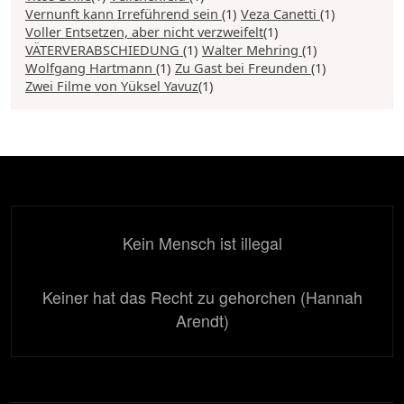
Vernunft kann Irreführend sein
(1)
Veza Canetti
(1)
Voller Entsetzen, aber nicht verzweifelt
(1)
VÄTERVERABSCHIEDUNG
(1)
Walter Mehring
(1)
Wolfgang Hartmann
(1)
Zu Gast bei Freunden
(1)
Zwei Filme von Yüksel Yavuz
(1)
Kein Mensch ist illegal
Keiner hat das Recht zu gehorchen (Hannah
Arendt)