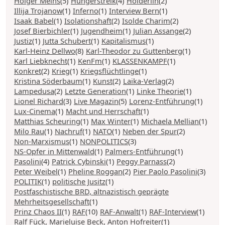
Holger Meins
(5)
Hungerstreik
(4)
Hölderlin
(2)
Illija Trojanow
(1)
Inferno
(1)
Interview Bern
(1)
Isaak Babel
(1)
Isolationshaft
(2)
Isolde Charim
(2)
Josef Bierbichler
(1)
Jugendheim
(1)
Julian Assange
(2)
Justiz
(1)
Jutta Schubert
(1)
Kapitalismus
(1)
Karl-Heinz Dellwo
(8)
Karl-Theodor zu Guttenberg
(1)
Karl Liebknecht
(1)
KenFm
(1)
KLASSENKAMPF
(1)
Konkret
(2)
Krieg
(1)
Kriegsflüchtlinge
(1)
Kristina Söderbaum
(1)
Kunst
(2)
Laika-Verlag
(2)
Lampedusa
(2)
Letzte Generation
(1)
Linke Theorie
(1)
Lionel Richard
(3)
Live Magazin
(5)
Lorenz-Entführung
(1)
Lux-Cinema
(1)
Macht und Herrschaft
(1)
Matthias Scheuring
(1)
Max Winter
(1)
Michaela Mellian
(1)
Milo Rau
(1)
Nachruf
(1)
NATO
(1)
Neben der Spur
(2)
Non-Marxismus
(1)
NONPOLITICS
(3)
NS-Opfer in Mittenwald
(1)
Palmers-Entführung
(1)
Pasolini
(4)
Patrick Cybinski
(1)
Peggy Parnass
(2)
Peter Weibel
(1)
Pheline Roggan
(2)
Pier Paolo Pasolini
(3)
POLITIK
(1)
politische Jusitz
(1)
Postfaschistische BRD, altnazistisch geprägte
Mehrheitsgesellschaft
(1)
Prinz Chaos II
(1)
RAF
(10)
RAF-Anwalt
(1)
RAF-Interview
(1)
Ralf Fück, Marieluise Beck, Anton Hofreiter
(1)