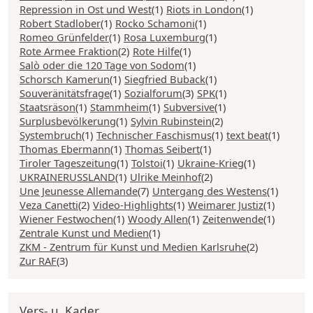
Repression in Ost und West
(1)
Riots in London
(1)
Robert Stadlober
(1)
Rocko Schamoni
(1)
Romeo Grünfelder
(1)
Rosa Luxemburg
(1)
Rote Armee Fraktion
(2)
Rote Hilfe
(1)
Salò oder die 120 Tage von Sodom
(1)
Schorsch Kamerun
(1)
Siegfried Buback
(1)
Souveränitätsfrage
(1)
Sozialforum
(3)
SPK
(1)
Staatsräson
(1)
Stammheim
(1)
Subversive
(1)
Surplusbevölkerung
(1)
Sylvin Rubinstein
(2)
Systembruch
(1)
Technischer Faschismus
(1)
text beat
(1)
Thomas Ebermann
(1)
Thomas Seibert
(1)
Tiroler Tageszeitung
(1)
Tolstoi
(1)
Ukraine-Krieg
(1)
UKRAINERUSSLAND
(1)
Ulrike Meinhof
(2)
Une Jeunesse Allemande
(7)
Untergang des Westens
(1)
Veza Canetti
(2)
Video-Highlights
(1)
Weimarer Justiz
(1)
Wiener Festwochen
(1)
Woody Allen
(1)
Zeitenwende
(1)
Zentrale Kunst und Medien
(1)
ZKM - Zentrum für Kunst und Medien Karlsruhe
(2)
Zur RAF
(3)
Vers- u. Kader