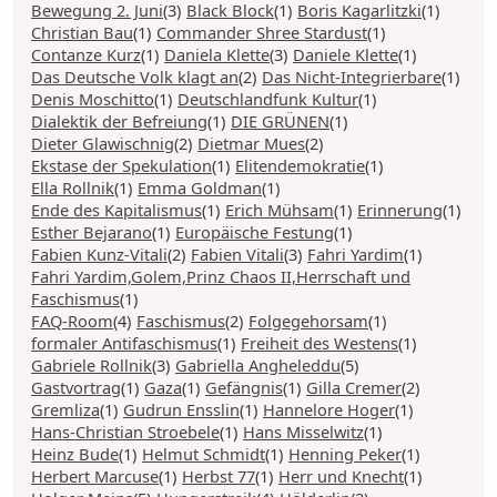
Bewegung 2. Juni
(3)
Black Block
(1)
Boris Kagarlitzki
(1)
Christian Bau
(1)
Commander Shree Stardust
(1)
Contanze Kurz
(1)
Daniela Klette
(3)
Daniele Klette
(1)
Das Deutsche Volk klagt an
(2)
Das Nicht-Integrierbare
(1)
Denis Moschitto
(1)
Deutschlandfunk Kultur
(1)
Dialektik der Befreiung
(1)
DIE GRÜNEN
(1)
Dieter Glawischnig
(2)
Dietmar Mues
(2)
Ekstase der Spekulation
(1)
Elitendemokratie
(1)
Ella Rollnik
(1)
Emma Goldman
(1)
Ende des Kapitalismus
(1)
Erich Mühsam
(1)
Erinnerung
(1)
Esther Bejarano
(1)
Europäische Festung
(1)
Fabien Kunz-Vitali
(2)
Fabien Vitali
(3)
Fahri Yardim
(1)
Fahri Yardim,Golem,Prinz Chaos II,Herrschaft und
Faschismus
(1)
FAQ-Room
(4)
Faschismus
(2)
Folgegehorsam
(1)
formaler Antifaschismus
(1)
Freiheit des Westens
(1)
Gabriele Rollnik
(3)
Gabriella Angheleddu
(5)
Gastvortrag
(1)
Gaza
(1)
Gefängnis
(1)
Gilla Cremer
(2)
Gremliza
(1)
Gudrun Ensslin
(1)
Hannelore Hoger
(1)
Hans-Christian Stroebele
(1)
Hans Misselwitz
(1)
Heinz Bude
(1)
Helmut Schmidt
(1)
Henning Peker
(1)
Herbert Marcuse
(1)
Herbst 77
(1)
Herr und Knecht
(1)