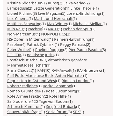
Kristina Söderbaum
(1)
Kunst
(2)
Laika-Verlag
(2)
Lampedusa
(2)
Letzte Generation
(1)
Linke Theorie
(1)
Lionel Richard
(3)
Live Magazin
(5)
Lorenz-Entführung
(1)
Lux-Cinema
(1)
Macht und Herrschaft
(1)
Matthias Scheuring
(1)
Max Winter
(1)
Michaela Mellian
(1)
Milo Rau
(1)
Nachruf
(1)
NATO
(1)
Neben der Spur
(2)
Non-Marxismus
(1)
NONPOLITICS
(3)
NS-Opfer in Mittenwald
(1)
Palmers-Entführung
(1)
Pasolini
(4)
Patrick Cybinski
(1)
Peggy Parnass
(2)
Peter Weibel
(1)
Pheline Roggan
(2)
Pier Paolo Pasolini
(3)
POLITIK
(1)
politische Jusitz
(1)
Postfaschistische BRD, altnazistisch geprägte
Mehrheitsgesellschaft
(1)
Prinz Chaos II
(1)
RAF
(10)
RAF-Anwalt
(1)
RAF-Interview
(1)
Ralf Fück, Marieluise Beck, Anton Hofreiter
(1)
Repression in Ost und West
(1)
Riots in London
(1)
Robert Stadlober
(1)
Rocko Schamoni
(1)
Romeo Grünfelder
(1)
Rosa Luxemburg
(1)
Rote Armee Fraktion
(2)
Rote Hilfe
(1)
Salò oder die 120 Tage von Sodom
(1)
Schorsch Kamerun
(1)
Siegfried Buback
(1)
Souveränitätsfrage
(1)
Sozialforum
(3)
SPK
(1)