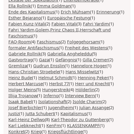
Ella Rollnik
(1)
Emma Goldman
(1)
Ende des Kapitalismus
(1)
Erich Mühsam
(1)
Erinnerung
(1)
Esther Bejarano
(1)
Europäische Festung
(1)
Fabien Kunz-Vitali
(2)
Fabien Vitali
(3)
Fahri Yardim
(1)
Fahri Yardim,Golem,Prinz Chaos II,Herrschaft und
Faschismus
(1)
FAQ-Room
(4)
Faschismus
(2)
Folgegehorsam
(1)
formaler Antifaschismus
(1)
Freiheit des Westens
(1)
Gabriele Rollnik
(3)
Gabriella Angheleddu
(5)
Gastvortrag
(1)
Gaza
(1)
Gefängnis
(1)
Gilla Cremer
(2)
Gremliza
(1)
Gudrun Ensslin
(1)
Hannelore Hoger
(1)
Hans-Christian Stroebele
(1)
Hans Misselwitz
(1)
Heinz Bude
(1)
Helmut Schmidt
(1)
Henning Peker
(1)
Herbert Marcuse
(1)
Herbst 77
(1)
Herr und Knecht
(1)
Holger Meins
(5)
Hungerstreik
(4)
Hölderlin
(2)
Illija Trojanow
(1)
Inferno
(1)
Interview Bern
(1)
Isaak Babel
(1)
Isolationshaft
(2)
Isolde Charim
(2)
Josef Bierbichler
(1)
Jugendheim
(1)
Julian Assange
(2)
Justiz
(1)
Jutta Schubert
(1)
Kapitalismus
(1)
Karl-Heinz Dellwo
(8)
Karl-Theodor zu Guttenberg
(1)
Karl Liebknecht
(1)
KenFm
(1)
KLASSENKAMPF
(1)
Konkret
(2)
Krieg
(1)
Kriegsflüchtlinge
(1)