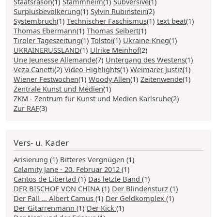
Staatsräson
(1)
Stammheim
(1)
Subversive
(1)
Surplusbevölkerung
(1)
Sylvin Rubinstein
(2)
Systembruch
(1)
Technischer Faschismus
(1)
text beat
(1)
Thomas Ebermann
(1)
Thomas Seibert
(1)
Tiroler Tageszeitung
(1)
Tolstoi
(1)
Ukraine-Krieg
(1)
UKRAINERUSSLAND
(1)
Ulrike Meinhof
(2)
Une Jeunesse Allemande
(7)
Untergang des Westens
(1)
Veza Canetti
(2)
Video-Highlights
(1)
Weimarer Justiz
(1)
Wiener Festwochen
(1)
Woody Allen
(1)
Zeitenwende
(1)
Zentrale Kunst und Medien
(1)
ZKM - Zentrum für Kunst und Medien Karlsruhe
(2)
Zur RAF
(3)
Vers- u. Kader
Arisierung
(1)
Bitteres Vergnügen
(1)
Calamity Jane - 20. Februar 2012
(1)
Cantos de Libertad
(1)
Das letzte Band
(1)
DER BISCHOF VON CHINA
(1)
Der Blindensturz
(1)
Der Fall ... Albert Camus
(1)
Der Geldkomplex
(1)
Der Gitarrenmann
(1)
Der Kick
(1)