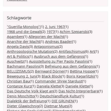
Schlagworte
"Guerilla-Monolog"
(1)
2. Juni 1967
(1)
1968 und die Gewalt
(2)
1977
(1)
Achim Szepanski
(3)
Agamben
(1)
Allegorien der Macht
(1)
Anarchie der Macht
(1)
Andreas Baader
(1)
Angela Davis
(3)
Antagonismus
(2)
Anthropologische Mutation
(2)
Antifaschismus
(6)
Art
(1)
Art & Politics
(1)
Ausbruch aus dem Gefängnis
(1)
Auschwitz
(1)
Aussstellung zu Pier Paolo Pasolini
(1)
Bachmann Pasolini
(3)
Befreiung aus dem Gefängnis
(1)
BELLIZISMUS
(2)
Bernward Dörner
(1)
Bettina Hoppe
(1)
Bewegung 2. Juni
(3)
Black Block
(1)
Boris Kagarlitzki
(1)
Christian Bau
(1)
Commander Shree Stardust
(1)
Contanze Kurz
(1)
Daniela Klette
(3)
Daniele Klette
(1)
Das Deutsche Volk klagt an
(2)
Das Nicht-Integrierbare
(1)
Denis Moschitto
(1)
Deutschlandfunk Kultur
(1)
Dialektik der Befreiung
(1)
DIE GRÜNEN
(1)
Dieter Glawischnig
(2)
Dietmar Mues
(2)
Ekstase der Spekulation
(1)
Elitendemokratie
(1)