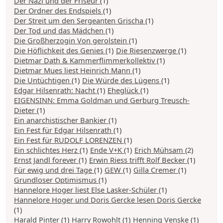
Der Nazi und der Friseur
(1)
Der Ordner des Endspiels
(1)
Der Streit um den Sergeanten Grischa
(1)
Der Tod und das Mädchen
(1)
Die Großherzogin Von gerolstein
(1)
Die Höflichkeit des Genies
(1)
Die Riesenzwerge
(1)
Dietmar Dath & Kammerflimmerkollektiv
(1)
Dietmar Mues liest Heinrich Mann
(1)
Die Untüchtigen
(1)
Die Würde des Lügens
(1)
Edgar Hilsenrath: Nacht
(1)
Eheglück
(1)
EIGENSINN: Emma Goldman und Gerburg Treusch-
Dieter
(1)
Ein anarchistischer Bankier
(1)
Ein Fest für Edgar Hilsenrath
(1)
Ein Fest für RUDOLF LORENZEN
(1)
Ein schlichtes Herz
(1)
Ende V+K
(1)
Erich Mühsam
(2)
Ernst Jandl forever
(1)
Erwin Riess trifft Rolf Becker
(1)
Für ewig und drei Tage
(1)
GEW
(1)
Gilla Cremer
(1)
Grundloser Optimismus
(1)
Hannelore Hoger liest Else Lasker-Schüler
(1)
Hannelore Hoger und Doris Gercke lesen Doris Gercke
(1)
Harald Pinter
(1)
Harry Rowohlt
(1)
Henning Venske
(1)