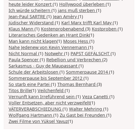
heute leider Konzert
(1)
Hollywood überleben
(1)
Ich würde scheitern
(1)
jans muß sterben
(1)
Jean-Paul SARTRE
(1)
Jean Amèry
(1)
Jüdischer Widerstand
(1)
Karl Marx trifft Karl May
(1)
Klaus Mann
(1)
Kostenprobenabend
(3)
Kostproben
(1)
Literarisches Gedenken an Hrant Dink
(1)
Man kann nicht klagen
(1)
Moses Hess
(1)
Nahe Jedenew von Kevin Vennemann
(1)
Nicht Normal
(1)
Notwehr
(1)
PAPST GEFÄLSCHT
(1)
Paula Spencer
(1)
Rebellion und Verbrechen
(2)
Sarkasmus - Guy de Maupassant
(1)
Schule der Arbeitslosen
(1)
Sommerpause 2014
(1)
Sommerpause bis September 2012
(1)
So starb eine Partei
(1)
Thomas Bernhard
(3)
Titos Brille
(1)
Veilchenfeld
(1)
Vernunft kann Irreführend sein
(1)
Veza Canetti
(1)
Voller Entsetzen, aber nicht verzweifelt
(1)
VÄTERVERABSCHIEDUNG
(1)
Walter Mehring
(1)
Wolfgang Hartmann
(1)
Zu Gast bei Freunden
(1)
Zwei Filme von Yüksel Yavuz
(1)