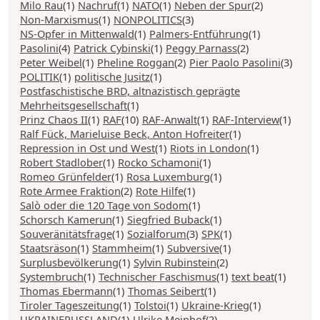
Milo Rau
(1)
Nachruf
(1)
NATO
(1)
Neben der Spur
(2)
Non-Marxismus
(1)
NONPOLITICS
(3)
NS-Opfer in Mittenwald
(1)
Palmers-Entführung
(1)
Pasolini
(4)
Patrick Cybinski
(1)
Peggy Parnass
(2)
Peter Weibel
(1)
Pheline Roggan
(2)
Pier Paolo Pasolini
(3)
POLITIK
(1)
politische Jusitz
(1)
Postfaschistische BRD, altnazistisch geprägte
Mehrheitsgesellschaft
(1)
Prinz Chaos II
(1)
RAF
(10)
RAF-Anwalt
(1)
RAF-Interview
(1)
Ralf Fück, Marieluise Beck, Anton Hofreiter
(1)
Repression in Ost und West
(1)
Riots in London
(1)
Robert Stadlober
(1)
Rocko Schamoni
(1)
Romeo Grünfelder
(1)
Rosa Luxemburg
(1)
Rote Armee Fraktion
(2)
Rote Hilfe
(1)
Salò oder die 120 Tage von Sodom
(1)
Schorsch Kamerun
(1)
Siegfried Buback
(1)
Souveränitätsfrage
(1)
Sozialforum
(3)
SPK
(1)
Staatsräson
(1)
Stammheim
(1)
Subversive
(1)
Surplusbevölkerung
(1)
Sylvin Rubinstein
(2)
Systembruch
(1)
Technischer Faschismus
(1)
text beat
(1)
Thomas Ebermann
(1)
Thomas Seibert
(1)
Tiroler Tageszeitung
(1)
Tolstoi
(1)
Ukraine-Krieg
(1)
UKRAINERUSSLAND
(1)
Ulrike Meinhof
(2)