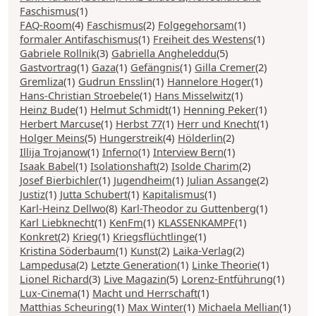
Faschismus
(1)
FAQ-Room
(4)
Faschismus
(2)
Folgegehorsam
(1)
formaler Antifaschismus
(1)
Freiheit des Westens
(1)
Gabriele Rollnik
(3)
Gabriella Angheleddu
(5)
Gastvortrag
(1)
Gaza
(1)
Gefängnis
(1)
Gilla Cremer
(2)
Gremliza
(1)
Gudrun Ensslin
(1)
Hannelore Hoger
(1)
Hans-Christian Stroebele
(1)
Hans Misselwitz
(1)
Heinz Bude
(1)
Helmut Schmidt
(1)
Henning Peker
(1)
Herbert Marcuse
(1)
Herbst 77
(1)
Herr und Knecht
(1)
Holger Meins
(5)
Hungerstreik
(4)
Hölderlin
(2)
Illija Trojanow
(1)
Inferno
(1)
Interview Bern
(1)
Isaak Babel
(1)
Isolationshaft
(2)
Isolde Charim
(2)
Josef Bierbichler
(1)
Jugendheim
(1)
Julian Assange
(2)
Justiz
(1)
Jutta Schubert
(1)
Kapitalismus
(1)
Karl-Heinz Dellwo
(8)
Karl-Theodor zu Guttenberg
(1)
Karl Liebknecht
(1)
KenFm
(1)
KLASSENKAMPF
(1)
Konkret
(2)
Krieg
(1)
Kriegsflüchtlinge
(1)
Kristina Söderbaum
(1)
Kunst
(2)
Laika-Verlag
(2)
Lampedusa
(2)
Letzte Generation
(1)
Linke Theorie
(1)
Lionel Richard
(3)
Live Magazin
(5)
Lorenz-Entführung
(1)
Lux-Cinema
(1)
Macht und Herrschaft
(1)
Matthias Scheuring
(1)
Max Winter
(1)
Michaela Mellian
(1)