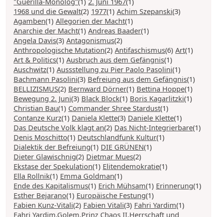
"Guerilla-Monolog"
(1)
2. Juni 1967
(1)
1968 und die Gewalt
(2)
1977
(1)
Achim Szepanski
(3)
Agamben
(1)
Allegorien der Macht
(1)
Anarchie der Macht
(1)
Andreas Baader
(1)
Angela Davis
(3)
Antagonismus
(2)
Anthropologische Mutation
(2)
Antifaschismus
(6)
Art
(1)
Art & Politics
(1)
Ausbruch aus dem Gefängnis
(1)
Auschwitz
(1)
Aussstellung zu Pier Paolo Pasolini
(1)
Bachmann Pasolini
(3)
Befreiung aus dem Gefängnis
(1)
BELLIZISMUS
(2)
Bernward Dörner
(1)
Bettina Hoppe
(1)
Bewegung 2. Juni
(3)
Black Block
(1)
Boris Kagarlitzki
(1)
Christian Bau
(1)
Commander Shree Stardust
(1)
Contanze Kurz
(1)
Daniela Klette
(3)
Daniele Klette
(1)
Das Deutsche Volk klagt an
(2)
Das Nicht-Integrierbare
(1)
Denis Moschitto
(1)
Deutschlandfunk Kultur
(1)
Dialektik der Befreiung
(1)
DIE GRÜNEN
(1)
Dieter Glawischnig
(2)
Dietmar Mues
(2)
Ekstase der Spekulation
(1)
Elitendemokratie
(1)
Ella Rollnik
(1)
Emma Goldman
(1)
Ende des Kapitalismus
(1)
Erich Mühsam
(1)
Erinnerung
(1)
Esther Bejarano
(1)
Europäische Festung
(1)
Fabien Kunz-Vitali
(2)
Fabien Vitali
(3)
Fahri Yardim
(1)
Fahri Yardim,Golem,Prinz Chaos II,Herrschaft und