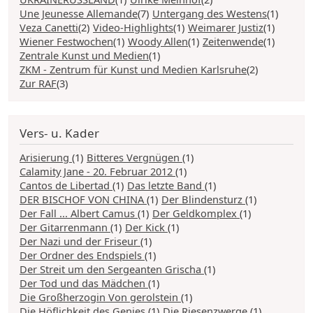
Une Jeunesse Allemande
(7)
Untergang des Westens
(1)
Veza Canetti
(2)
Video-Highlights
(1)
Weimarer Justiz
(1)
Wiener Festwochen
(1)
Woody Allen
(1)
Zeitenwende
(1)
Zentrale Kunst und Medien
(1)
ZKM - Zentrum für Kunst und Medien Karlsruhe
(2)
Zur RAF
(3)
Vers- u. Kader
Arisierung
(1)
Bitteres Vergnügen
(1)
Calamity Jane - 20. Februar 2012
(1)
Cantos de Libertad
(1)
Das letzte Band
(1)
DER BISCHOF VON CHINA
(1)
Der Blindensturz
(1)
Der Fall ... Albert Camus
(1)
Der Geldkomplex
(1)
Der Gitarrenmann
(1)
Der Kick
(1)
Der Nazi und der Friseur
(1)
Der Ordner des Endspiels
(1)
Der Streit um den Sergeanten Grischa
(1)
Der Tod und das Mädchen
(1)
Die Großherzogin Von gerolstein
(1)
Die Höflichkeit des Genies
(1)
Die Riesenzwerge
(1)