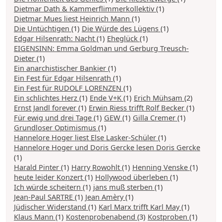
Dietmar Dath & Kammerflimmerkollektiv
(1)
Dietmar Mues liest Heinrich Mann
(1)
Die Untüchtigen
(1)
Die Würde des Lügens
(1)
Edgar Hilsenrath: Nacht
(1)
Eheglück
(1)
EIGENSINN: Emma Goldman und Gerburg Treusch-
Dieter
(1)
Ein anarchistischer Bankier
(1)
Ein Fest für Edgar Hilsenrath
(1)
Ein Fest für RUDOLF LORENZEN
(1)
Ein schlichtes Herz
(1)
Ende V+K
(1)
Erich Mühsam
(2)
Ernst Jandl forever
(1)
Erwin Riess trifft Rolf Becker
(1)
Für ewig und drei Tage
(1)
GEW
(1)
Gilla Cremer
(1)
Grundloser Optimismus
(1)
Hannelore Hoger liest Else Lasker-Schüler
(1)
Hannelore Hoger und Doris Gercke lesen Doris Gercke
(1)
Harald Pinter
(1)
Harry Rowohlt
(1)
Henning Venske
(1)
heute leider Konzert
(1)
Hollywood überleben
(1)
Ich würde scheitern
(1)
jans muß sterben
(1)
Jean-Paul SARTRE
(1)
Jean Amèry
(1)
Jüdischer Widerstand
(1)
Karl Marx trifft Karl May
(1)
Klaus Mann
(1)
Kostenprobenabend
(3)
Kostproben
(1)