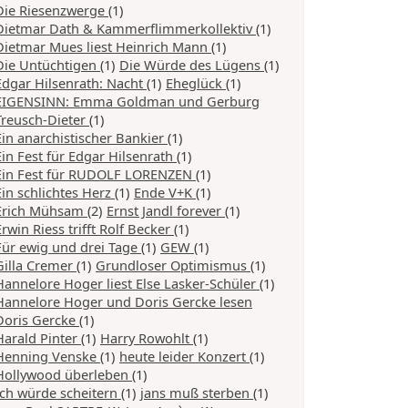
Die Riesenzwerge
(1)
Dietmar Dath & Kammerflimmerkollektiv
(1)
Dietmar Mues liest Heinrich Mann
(1)
Die Untüchtigen
(1)
Die Würde des Lügens
(1)
Edgar Hilsenrath: Nacht
(1)
Eheglück
(1)
EIGENSINN: Emma Goldman und Gerburg
Treusch-Dieter
(1)
Ein anarchistischer Bankier
(1)
Ein Fest für Edgar Hilsenrath
(1)
Ein Fest für RUDOLF LORENZEN
(1)
Ein schlichtes Herz
(1)
Ende V+K
(1)
Erich Mühsam
(2)
Ernst Jandl forever
(1)
Erwin Riess trifft Rolf Becker
(1)
Für ewig und drei Tage
(1)
GEW
(1)
Gilla Cremer
(1)
Grundloser Optimismus
(1)
Hannelore Hoger liest Else Lasker-Schüler
(1)
Hannelore Hoger und Doris Gercke lesen
Doris Gercke
(1)
Harald Pinter
(1)
Harry Rowohlt
(1)
Henning Venske
(1)
heute leider Konzert
(1)
Hollywood überleben
(1)
Ich würde scheitern
(1)
jans muß sterben
(1)