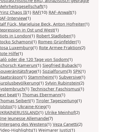
Postfaschistische BRD, altnazistisch geprägte
Mehrheitsgesellschaft
(1)
Prinz Chaos II
(1)
RAF
(10)
RAF-Anwalt
(1)
RAF-Interview
(1)
Ralf Fück, Marieluise Beck, Anton Hofreiter
(1)
Repression in Ost und West
(1)
Riots in London
(1)
Robert Stadlober
(1)
Rocko Schamoni
(1)
Romeo Grünfelder
(1)
Rosa Luxemburg
(1)
Rote Armee Fraktion
(2)
Rote Hilfe
(1)
Salò oder die 120 Tage von Sodom
(1)
Schorsch Kamerun
(1)
Siegfried Buback
(1)
Souveränitätsfrage
(1)
Sozialforum
(3)
SPK
(1)
Staatsräson
(1)
Stammheim
(1)
Subversive
(1)
Surplusbevölkerung
(1)
Sylvin Rubinstein
(2)
Systembruch
(1)
Technischer Faschismus
(1)
text beat
(1)
Thomas Ebermann
(1)
Thomas Seibert
(1)
Tiroler Tageszeitung
(1)
Tolstoi
(1)
Ukraine-Krieg
(1)
UKRAINERUSSLAND
(1)
Ulrike Meinhof
(2)
Une Jeunesse Allemande
(7)
Untergang des Westens
(1)
Veza Canetti
(2)
Video-Highlights
(1)
Weimarer Justiz
(1)