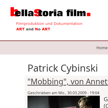
Direkt zum Inhalt
Mai
Home
Patrick Cybinski
"Mobbing", von Annette
Geschrieben am
Mo., 30.03.2009 - 19:04
G
(