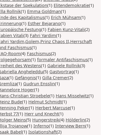
Ekstase der Spekulation
(1)
Elitendemokratie
(1)
Ella Rollnik
(1)
Emma Goldman
(1)
Ende des Kapitalismus
(1)
Erich Mühsam
(1)
Erinnerung
(1)
Esther Bejarano
(1)
Europäische Festung
(1)
Fabien Kunz-Vitali
(2)
Fabien Vitali
(3)
Fahri Yardim
(1)
Fahri Yardim,Golem,Prinz Chaos II,Herrschaft
und Faschismus
(1)
FAQ-Room
(4)
Faschismus
(2)
Folgegehorsam
(1)
formaler Antifaschismus
(1)
Freiheit des Westens
(1)
Gabriele Rollnik
(3)
Gabriella Angheleddu
(5)
Gastvortrag
(1)
Gaza
(1)
Gefängnis
(1)
Gilla Cremer
(2)
Gremliza
(1)
Gudrun Ensslin
(1)
Hannelore Hoger
(1)
Hans-Christian Stroebele
(1)
Hans Misselwitz
(1)
Heinz Bude
(1)
Helmut Schmidt
(1)
Henning Peker
(1)
Herbert Marcuse
(1)
Herbst 77
(1)
Herr und Knecht
(1)
Holger Meins
(5)
Hungerstreik
(4)
Hölderlin
(2)
Illija Trojanow
(1)
Inferno
(1)
Interview Bern
(1)
Isaak Babel
(1)
Isolationshaft
(2)