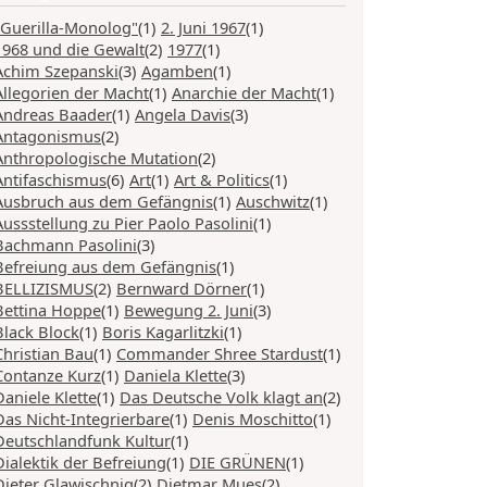
"Guerilla-Monolog"
(1)
2. Juni 1967
(1)
1968 und die Gewalt
(2)
1977
(1)
Achim Szepanski
(3)
Agamben
(1)
Allegorien der Macht
(1)
Anarchie der Macht
(1)
Andreas Baader
(1)
Angela Davis
(3)
Antagonismus
(2)
Anthropologische Mutation
(2)
Antifaschismus
(6)
Art
(1)
Art & Politics
(1)
Ausbruch aus dem Gefängnis
(1)
Auschwitz
(1)
Aussstellung zu Pier Paolo Pasolini
(1)
Bachmann Pasolini
(3)
Befreiung aus dem Gefängnis
(1)
BELLIZISMUS
(2)
Bernward Dörner
(1)
Bettina Hoppe
(1)
Bewegung 2. Juni
(3)
Black Block
(1)
Boris Kagarlitzki
(1)
Christian Bau
(1)
Commander Shree Stardust
(1)
Contanze Kurz
(1)
Daniela Klette
(3)
Daniele Klette
(1)
Das Deutsche Volk klagt an
(2)
Das Nicht-Integrierbare
(1)
Denis Moschitto
(1)
Deutschlandfunk Kultur
(1)
Dialektik der Befreiung
(1)
DIE GRÜNEN
(1)
Dieter Glawischnig
(2)
Dietmar Mues
(2)