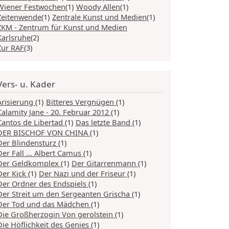
Wiener Festwochen
(1)
Woody Allen
(1)
Zeitenwende
(1)
Zentrale Kunst und Medien
(1)
ZKM - Zentrum für Kunst und Medien
Karlsruhe
(2)
Zur RAF
(3)
Vers- u. Kader
Arisierung
(1)
Bitteres Vergnügen
(1)
Calamity Jane - 20. Februar 2012
(1)
Cantos de Libertad
(1)
Das letzte Band
(1)
DER BISCHOF VON CHINA
(1)
Der Blindensturz
(1)
Der Fall ... Albert Camus
(1)
Der Geldkomplex
(1)
Der Gitarrenmann
(1)
Der Kick
(1)
Der Nazi und der Friseur
(1)
Der Ordner des Endspiels
(1)
Der Streit um den Sergeanten Grischa
(1)
Der Tod und das Mädchen
(1)
Die Großherzogin Von gerolstein
(1)
Die Höflichkeit des Genies
(1)