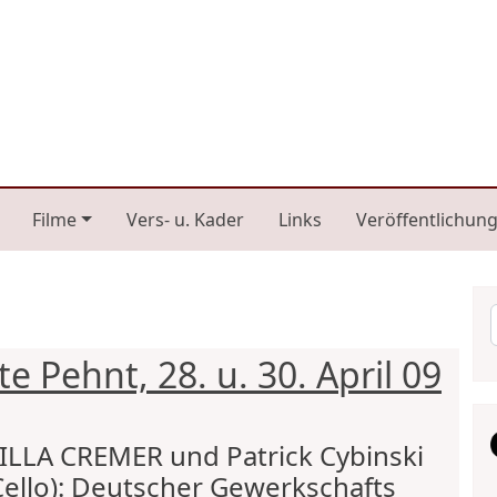
n navigation
Filme
Vers- u. Kader
Links
Veröffentlichun
 Pehnt, 28. u. 30. April 09
ILLA CREMER und Patrick Cybinski
Cello): Deutscher Gewerkschafts