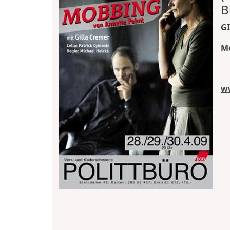
B
GI
Mo
ww