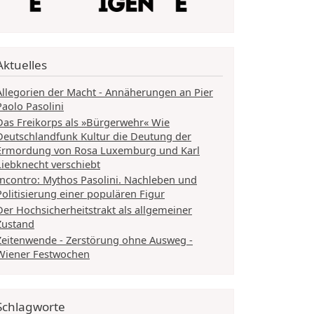
Aktuelles
Allegorien der Macht - Annäherungen an Pier
Paolo Pasolini
Das Freikorps als »Bürgerwehr« Wie
Deutschlandfunk Kultur die Deutung der
Ermordung von Rosa Luxemburg und Karl
Liebknecht verschiebt
Incontro: Mythos Pasolini. Nachleben und
Politisierung einer populären Figur
Der Hochsicherheitstrakt als allgemeiner
Zustand
Zeitenwende - Zerstörung ohne Ausweg -
Wiener Festwochen
Schlagworte