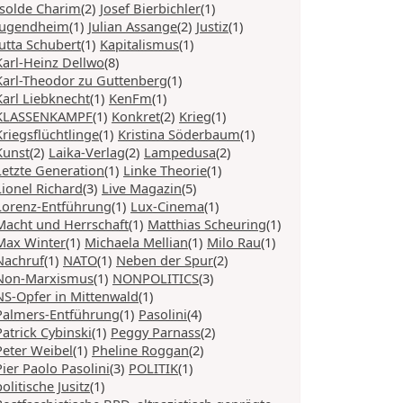
Isolde Charim
(2)
Josef Bierbichler
(1)
Jugendheim
(1)
Julian Assange
(2)
Justiz
(1)
Jutta Schubert
(1)
Kapitalismus
(1)
Karl-Heinz Dellwo
(8)
Karl-Theodor zu Guttenberg
(1)
Karl Liebknecht
(1)
KenFm
(1)
KLASSENKAMPF
(1)
Konkret
(2)
Krieg
(1)
Kriegsflüchtlinge
(1)
Kristina Söderbaum
(1)
Kunst
(2)
Laika-Verlag
(2)
Lampedusa
(2)
Letzte Generation
(1)
Linke Theorie
(1)
Lionel Richard
(3)
Live Magazin
(5)
Lorenz-Entführung
(1)
Lux-Cinema
(1)
Macht und Herrschaft
(1)
Matthias Scheuring
(1)
Max Winter
(1)
Michaela Mellian
(1)
Milo Rau
(1)
Nachruf
(1)
NATO
(1)
Neben der Spur
(2)
Non-Marxismus
(1)
NONPOLITICS
(3)
NS-Opfer in Mittenwald
(1)
Palmers-Entführung
(1)
Pasolini
(4)
Patrick Cybinski
(1)
Peggy Parnass
(2)
Peter Weibel
(1)
Pheline Roggan
(2)
Pier Paolo Pasolini
(3)
POLITIK
(1)
politische Jusitz
(1)