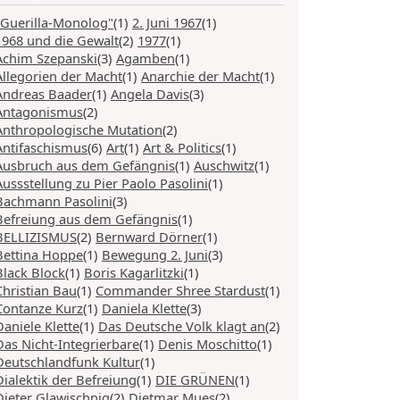
"Guerilla-Monolog"
(1)
2. Juni 1967
(1)
1968 und die Gewalt
(2)
1977
(1)
Achim Szepanski
(3)
Agamben
(1)
Allegorien der Macht
(1)
Anarchie der Macht
(1)
Andreas Baader
(1)
Angela Davis
(3)
Antagonismus
(2)
Anthropologische Mutation
(2)
Antifaschismus
(6)
Art
(1)
Art & Politics
(1)
Ausbruch aus dem Gefängnis
(1)
Auschwitz
(1)
Aussstellung zu Pier Paolo Pasolini
(1)
Bachmann Pasolini
(3)
Befreiung aus dem Gefängnis
(1)
BELLIZISMUS
(2)
Bernward Dörner
(1)
Bettina Hoppe
(1)
Bewegung 2. Juni
(3)
Black Block
(1)
Boris Kagarlitzki
(1)
Christian Bau
(1)
Commander Shree Stardust
(1)
Contanze Kurz
(1)
Daniela Klette
(3)
Daniele Klette
(1)
Das Deutsche Volk klagt an
(2)
Das Nicht-Integrierbare
(1)
Denis Moschitto
(1)
Deutschlandfunk Kultur
(1)
Dialektik der Befreiung
(1)
DIE GRÜNEN
(1)
Dieter Glawischnig
(2)
Dietmar Mues
(2)