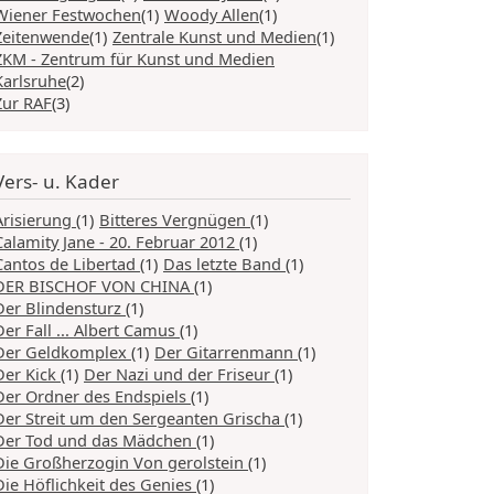
Wiener Festwochen
(1)
Woody Allen
(1)
Zeitenwende
(1)
Zentrale Kunst und Medien
(1)
ZKM - Zentrum für Kunst und Medien
Karlsruhe
(2)
Zur RAF
(3)
Vers- u. Kader
Arisierung
(1)
Bitteres Vergnügen
(1)
Calamity Jane - 20. Februar 2012
(1)
Cantos de Libertad
(1)
Das letzte Band
(1)
DER BISCHOF VON CHINA
(1)
Der Blindensturz
(1)
Der Fall ... Albert Camus
(1)
Der Geldkomplex
(1)
Der Gitarrenmann
(1)
Der Kick
(1)
Der Nazi und der Friseur
(1)
Der Ordner des Endspiels
(1)
Der Streit um den Sergeanten Grischa
(1)
Der Tod und das Mädchen
(1)
Die Großherzogin Von gerolstein
(1)
Die Höflichkeit des Genies
(1)