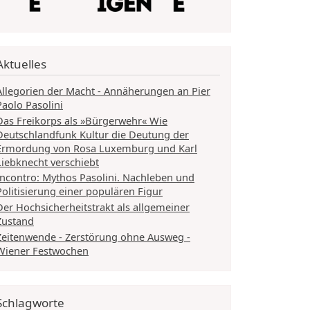
Aktuelles
Allegorien der Macht - Annäherungen an Pier
Paolo Pasolini
Das Freikorps als »Bürgerwehr« Wie
Deutschlandfunk Kultur die Deutung der
Ermordung von Rosa Luxemburg und Karl
Liebknecht verschiebt
Incontro: Mythos Pasolini. Nachleben und
Politisierung einer populären Figur
Der Hochsicherheitstrakt als allgemeiner
Zustand
Zeitenwende - Zerstörung ohne Ausweg -
Wiener Festwochen
Schlagworte