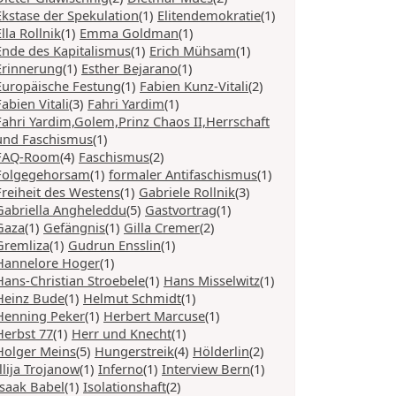
Ekstase der Spekulation
(1)
Elitendemokratie
(1)
Ella Rollnik
(1)
Emma Goldman
(1)
Ende des Kapitalismus
(1)
Erich Mühsam
(1)
Erinnerung
(1)
Esther Bejarano
(1)
Europäische Festung
(1)
Fabien Kunz-Vitali
(2)
Fabien Vitali
(3)
Fahri Yardim
(1)
Fahri Yardim,Golem,Prinz Chaos II,Herrschaft
und Faschismus
(1)
FAQ-Room
(4)
Faschismus
(2)
Folgegehorsam
(1)
formaler Antifaschismus
(1)
Freiheit des Westens
(1)
Gabriele Rollnik
(3)
Gabriella Angheleddu
(5)
Gastvortrag
(1)
Gaza
(1)
Gefängnis
(1)
Gilla Cremer
(2)
Gremliza
(1)
Gudrun Ensslin
(1)
Hannelore Hoger
(1)
Hans-Christian Stroebele
(1)
Hans Misselwitz
(1)
Heinz Bude
(1)
Helmut Schmidt
(1)
Henning Peker
(1)
Herbert Marcuse
(1)
Herbst 77
(1)
Herr und Knecht
(1)
Holger Meins
(5)
Hungerstreik
(4)
Hölderlin
(2)
Illija Trojanow
(1)
Inferno
(1)
Interview Bern
(1)
Isaak Babel
(1)
Isolationshaft
(2)