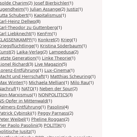
Isolde Charim
(2)
Josef Bierbichler
(1)
Jugendheim
(1)
Julian Assange
(2)
Justiz
(1)
Jutta Schubert
(1)
Kapitalismus
(1)
Karl-Heinz Dellwo
(8)
Karl-Theodor zu Guttenberg
(1)
Karl Liebknecht
(1)
KenFm
(1)
KLASSENKAMPF
(1)
Konkret
(2)
Krieg
(1)
Kriegsflüchtlinge
(1)
Kristina Söderbaum
(1)
Kunst
(2)
Laika-Verlag
(2)
Lampedusa
(2)
Letzte Generation
(1)
Linke Theorie
(1)
Lionel Richard
(3)
Live Magazin
(5)
Lorenz-Entführung
(1)
Lux-Cinema
(1)
Macht und Herrschaft
(1)
Matthias Scheuring
(1)
Max Winter
(1)
Michaela Mellian
(1)
Milo Rau
(1)
Nachruf
(1)
NATO
(1)
Neben der Spur
(2)
Non-Marxismus
(1)
NONPOLITICS
(3)
NS-Opfer in Mittenwald
(1)
Palmers-Entführung
(1)
Pasolini
(4)
Patrick Cybinski
(1)
Peggy Parnass
(2)
Peter Weibel
(1)
Pheline Roggan
(2)
Pier Paolo Pasolini
(3)
POLITIK
(1)
politische Jusitz
(1)