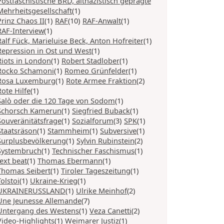
Postfaschistische BRD, altnazistisch geprägte
Mehrheitsgesellschaft
(1)
Prinz Chaos II
(1)
RAF
(10)
RAF-Anwalt
(1)
RAF-Interview
(1)
Ralf Fück, Marieluise Beck, Anton Hofreiter
(1)
Repression in Ost und West
(1)
Riots in London
(1)
Robert Stadlober
(1)
Rocko Schamoni
(1)
Romeo Grünfelder
(1)
Rosa Luxemburg
(1)
Rote Armee Fraktion
(2)
Rote Hilfe
(1)
Salò oder die 120 Tage von Sodom
(1)
Schorsch Kamerun
(1)
Siegfried Buback
(1)
Souveränitätsfrage
(1)
Sozialforum
(3)
SPK
(1)
Staatsräson
(1)
Stammheim
(1)
Subversive
(1)
Surplusbevölkerung
(1)
Sylvin Rubinstein
(2)
Systembruch
(1)
Technischer Faschismus
(1)
text beat
(1)
Thomas Ebermann
(1)
Thomas Seibert
(1)
Tiroler Tageszeitung
(1)
Tolstoi
(1)
Ukraine-Krieg
(1)
UKRAINERUSSLAND
(1)
Ulrike Meinhof
(2)
Une Jeunesse Allemande
(7)
Untergang des Westens
(1)
Veza Canetti
(2)
Video-Highlights
(1)
Weimarer Justiz
(1)