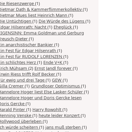
Die Riesenzwerge
(1)
Dietmar Dath & Kammerflimmerkollektiv
(1)
Dietmar Mues liest Heinrich Mann
(1)
Die Untüchtigen
(1)
Die Würde des Lügens
(1)
Edgar Hilsenrath: Nacht
(1)
Eheglück
(1)
EIGENSINN: Emma Goldman und Gerburg
Treusch-Dieter
(1)
Ein anarchistischer Bankier
(1)
Ein Fest für Edgar Hilsenrath
(1)
Ein Fest für RUDOLF LORENZEN
(1)
Ein schlichtes Herz
(1)
Ende V+K
(1)
Erich Mühsam
(2)
Ernst Jandl forever
(1)
Erwin Riess trifft Rolf Becker
(1)
Für ewig und drei Tage
(1)
GEW
(1)
Gilla Cremer
(1)
Grundloser Optimismus
(1)
Hannelore Hoger liest Else Lasker-Schüler
(1)
Hannelore Hoger und Doris Gercke lesen
Doris Gercke
(1)
Harald Pinter
(1)
Harry Rowohlt
(1)
Henning Venske
(1)
heute leider Konzert
(1)
Hollywood überleben
(1)
Ich würde scheitern
(1)
jans muß sterben
(1)