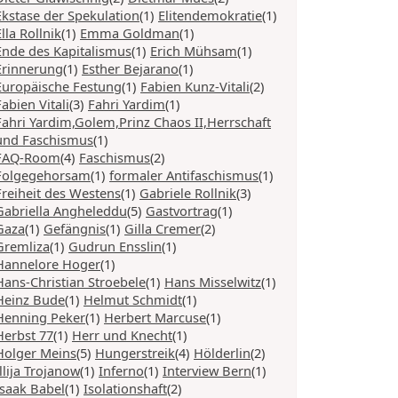
Ekstase der Spekulation
(1)
Elitendemokratie
(1)
Ella Rollnik
(1)
Emma Goldman
(1)
Ende des Kapitalismus
(1)
Erich Mühsam
(1)
Erinnerung
(1)
Esther Bejarano
(1)
Europäische Festung
(1)
Fabien Kunz-Vitali
(2)
Fabien Vitali
(3)
Fahri Yardim
(1)
Fahri Yardim,Golem,Prinz Chaos II,Herrschaft
und Faschismus
(1)
FAQ-Room
(4)
Faschismus
(2)
Folgegehorsam
(1)
formaler Antifaschismus
(1)
Freiheit des Westens
(1)
Gabriele Rollnik
(3)
Gabriella Angheleddu
(5)
Gastvortrag
(1)
Gaza
(1)
Gefängnis
(1)
Gilla Cremer
(2)
Gremliza
(1)
Gudrun Ensslin
(1)
Hannelore Hoger
(1)
Hans-Christian Stroebele
(1)
Hans Misselwitz
(1)
Heinz Bude
(1)
Helmut Schmidt
(1)
Henning Peker
(1)
Herbert Marcuse
(1)
Herbst 77
(1)
Herr und Knecht
(1)
Holger Meins
(5)
Hungerstreik
(4)
Hölderlin
(2)
Illija Trojanow
(1)
Inferno
(1)
Interview Bern
(1)
Isaak Babel
(1)
Isolationshaft
(2)