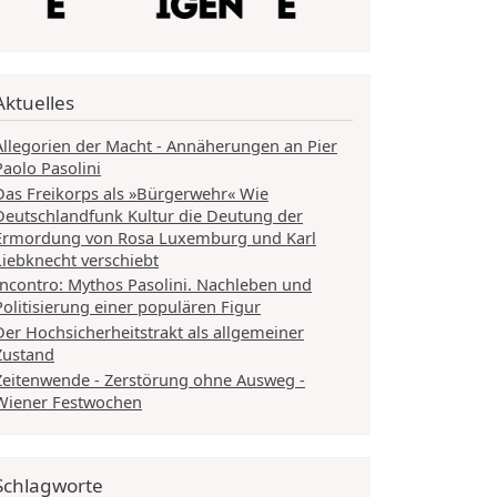
Aktuelles
Allegorien der Macht - Annäherungen an Pier
Paolo Pasolini
Das Freikorps als »Bürgerwehr« Wie
Deutschlandfunk Kultur die Deutung der
Ermordung von Rosa Luxemburg und Karl
Liebknecht verschiebt
Incontro: Mythos Pasolini. Nachleben und
Politisierung einer populären Figur
Der Hochsicherheitstrakt als allgemeiner
Zustand
Zeitenwende - Zerstörung ohne Ausweg -
Wiener Festwochen
Schlagworte