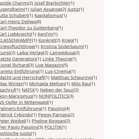
Isolde Charim
(2)
Josef Bierbichler
(1)
Jugendheim
(1)
Julian Assange
(2)
Justiz
(1)
Jutta Schubert
(1)
Kapitalismus
(1)
Karl-Heinz Dellwo
(8)
Karl-Theodor zu Guttenberg
(1)
Karl Liebknecht
(1)
KenFm
(1)
KLASSENKAMPF
(1)
Konkret
(2)
Krieg
(1)
Kriegsflüchtlinge
(1)
Kristina Söderbaum
(1)
Kunst
(2)
Laika-Verlag
(2)
Lampedusa
(2)
Letzte Generation
(1)
Linke Theorie
(1)
Lionel Richard
(3)
Live Magazin
(5)
Lorenz-Entführung
(1)
Lux-Cinema
(1)
Macht und Herrschaft
(1)
Matthias Scheuring
(1)
Max Winter
(1)
Michaela Mellian
(1)
Milo Rau
(1)
Nachruf
(1)
NATO
(1)
Neben der Spur
(2)
Non-Marxismus
(1)
NONPOLITICS
(3)
NS-Opfer in Mittenwald
(1)
Palmers-Entführung
(1)
Pasolini
(4)
Patrick Cybinski
(1)
Peggy Parnass
(2)
Peter Weibel
(1)
Pheline Roggan
(2)
Pier Paolo Pasolini
(3)
POLITIK
(1)
politische Jusitz
(1)