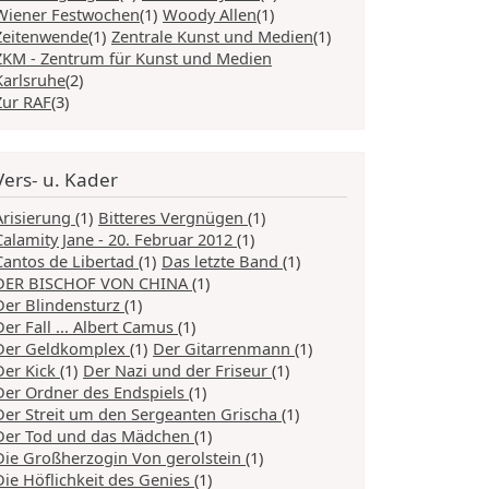
Wiener Festwochen
(1)
Woody Allen
(1)
Zeitenwende
(1)
Zentrale Kunst und Medien
(1)
ZKM - Zentrum für Kunst und Medien
Karlsruhe
(2)
Zur RAF
(3)
Vers- u. Kader
Arisierung
(1)
Bitteres Vergnügen
(1)
Calamity Jane - 20. Februar 2012
(1)
Cantos de Libertad
(1)
Das letzte Band
(1)
DER BISCHOF VON CHINA
(1)
Der Blindensturz
(1)
Der Fall ... Albert Camus
(1)
Der Geldkomplex
(1)
Der Gitarrenmann
(1)
Der Kick
(1)
Der Nazi und der Friseur
(1)
Der Ordner des Endspiels
(1)
Der Streit um den Sergeanten Grischa
(1)
Der Tod und das Mädchen
(1)
Die Großherzogin Von gerolstein
(1)
Die Höflichkeit des Genies
(1)