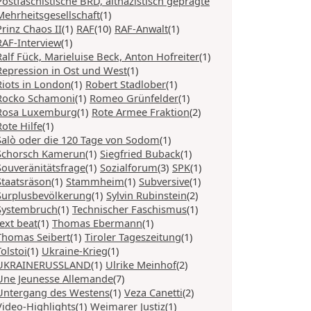
Postfaschistische BRD, altnazistisch geprägte
Mehrheitsgesellschaft
(1)
Prinz Chaos II
(1)
RAF
(10)
RAF-Anwalt
(1)
RAF-Interview
(1)
Ralf Fück, Marieluise Beck, Anton Hofreiter
(1)
Repression in Ost und West
(1)
Riots in London
(1)
Robert Stadlober
(1)
Rocko Schamoni
(1)
Romeo Grünfelder
(1)
Rosa Luxemburg
(1)
Rote Armee Fraktion
(2)
Rote Hilfe
(1)
Salò oder die 120 Tage von Sodom
(1)
Schorsch Kamerun
(1)
Siegfried Buback
(1)
Souveränitätsfrage
(1)
Sozialforum
(3)
SPK
(1)
Staatsräson
(1)
Stammheim
(1)
Subversive
(1)
Surplusbevölkerung
(1)
Sylvin Rubinstein
(2)
Systembruch
(1)
Technischer Faschismus
(1)
text beat
(1)
Thomas Ebermann
(1)
Thomas Seibert
(1)
Tiroler Tageszeitung
(1)
Tolstoi
(1)
Ukraine-Krieg
(1)
UKRAINERUSSLAND
(1)
Ulrike Meinhof
(2)
Une Jeunesse Allemande
(7)
Untergang des Westens
(1)
Veza Canetti
(2)
Video-Highlights
(1)
Weimarer Justiz
(1)