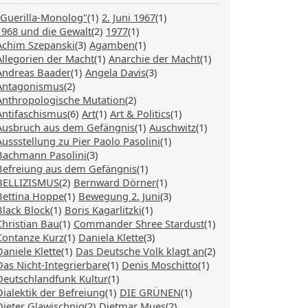
"Guerilla-Monolog"
(1)
2. Juni 1967
(1)
1968 und die Gewalt
(2)
1977
(1)
Achim Szepanski
(3)
Agamben
(1)
Allegorien der Macht
(1)
Anarchie der Macht
(1)
Andreas Baader
(1)
Angela Davis
(3)
Antagonismus
(2)
Anthropologische Mutation
(2)
Antifaschismus
(6)
Art
(1)
Art & Politics
(1)
Ausbruch aus dem Gefängnis
(1)
Auschwitz
(1)
Aussstellung zu Pier Paolo Pasolini
(1)
Bachmann Pasolini
(3)
Befreiung aus dem Gefängnis
(1)
BELLIZISMUS
(2)
Bernward Dörner
(1)
Bettina Hoppe
(1)
Bewegung 2. Juni
(3)
Black Block
(1)
Boris Kagarlitzki
(1)
Christian Bau
(1)
Commander Shree Stardust
(1)
Contanze Kurz
(1)
Daniela Klette
(3)
Daniele Klette
(1)
Das Deutsche Volk klagt an
(2)
Das Nicht-Integrierbare
(1)
Denis Moschitto
(1)
Deutschlandfunk Kultur
(1)
Dialektik der Befreiung
(1)
DIE GRÜNEN
(1)
Dieter Glawischnig
(2)
Dietmar Mues
(2)