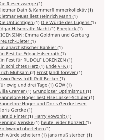
Die Riesenzwerge
(1)
Dietmar Dath & Kammerflimmerkollektiv
(1)
Dietmar Mues liest Heinrich Mann
(1)
Die Untüchtigen
(1)
Die Würde des Lügens
(1)
Edgar Hilsenrath: Nacht
(1)
Eheglück
(1)
EIGENSINN: Emma Goldman und Gerburg
Treusch-Dieter
(1)
Ein anarchistischer Bankier
(1)
Ein Fest für Edgar Hilsenrath
(1)
Ein Fest für RUDOLF LORENZEN
(1)
Ein schlichtes Herz
(1)
Ende V+K
(1)
Erich Mühsam
(2)
Ernst Jandl forever
(1)
Erwin Riess trifft Rolf Becker
(1)
Für ewig und drei Tage
(1)
GEW
(1)
Gilla Cremer
(1)
Grundloser Optimismus
(1)
Hannelore Hoger liest Else Lasker-Schüler
(1)
Hannelore Hoger und Doris Gercke lesen
Doris Gercke
(1)
Harald Pinter
(1)
Harry Rowohlt
(1)
Henning Venske
(1)
heute leider Konzert
(1)
Hollywood überleben
(1)
Ich würde scheitern
(1)
jans muß sterben
(1)