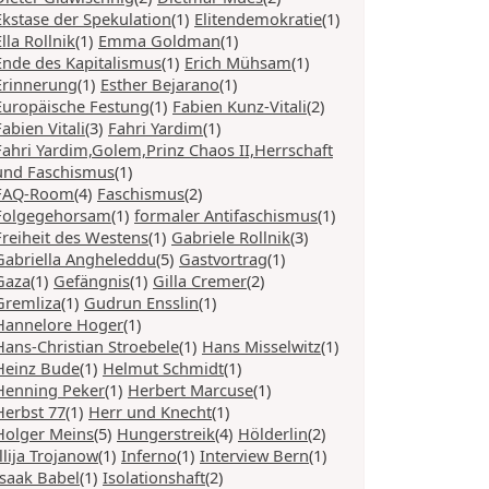
Ekstase der Spekulation
(1)
Elitendemokratie
(1)
Ella Rollnik
(1)
Emma Goldman
(1)
Ende des Kapitalismus
(1)
Erich Mühsam
(1)
Erinnerung
(1)
Esther Bejarano
(1)
Europäische Festung
(1)
Fabien Kunz-Vitali
(2)
Fabien Vitali
(3)
Fahri Yardim
(1)
Fahri Yardim,Golem,Prinz Chaos II,Herrschaft
und Faschismus
(1)
FAQ-Room
(4)
Faschismus
(2)
Folgegehorsam
(1)
formaler Antifaschismus
(1)
Freiheit des Westens
(1)
Gabriele Rollnik
(3)
Gabriella Angheleddu
(5)
Gastvortrag
(1)
Gaza
(1)
Gefängnis
(1)
Gilla Cremer
(2)
Gremliza
(1)
Gudrun Ensslin
(1)
Hannelore Hoger
(1)
Hans-Christian Stroebele
(1)
Hans Misselwitz
(1)
Heinz Bude
(1)
Helmut Schmidt
(1)
Henning Peker
(1)
Herbert Marcuse
(1)
Herbst 77
(1)
Herr und Knecht
(1)
Holger Meins
(5)
Hungerstreik
(4)
Hölderlin
(2)
Illija Trojanow
(1)
Inferno
(1)
Interview Bern
(1)
Isaak Babel
(1)
Isolationshaft
(2)