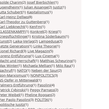
Isolde Charim
(2)
Josef Bierbichler
(1)
Jugendheim
(1)
Julian Assange
(2)
Justiz
(1)
Jutta Schubert
(1)
Kapitalismus
(1)
Karl-Heinz Dellwo
(8)
Karl-Theodor zu Guttenberg
(1)
Karl Liebknecht
(1)
KenFm
(1)
KLASSENKAMPF
(1)
Konkret
(2)
Krieg
(1)
Kriegsflüchtlinge
(1)
Kristina Söderbaum
(1)
Kunst
(2)
Laika-Verlag
(2)
Lampedusa
(2)
Letzte Generation
(1)
Linke Theorie
(1)
Lionel Richard
(3)
Live Magazin
(5)
Lorenz-Entführung
(1)
Lux-Cinema
(1)
Macht und Herrschaft
(1)
Matthias Scheuring
(1)
Max Winter
(1)
Michaela Mellian
(1)
Milo Rau
(1)
Nachruf
(1)
NATO
(1)
Neben der Spur
(2)
Non-Marxismus
(1)
NONPOLITICS
(3)
NS-Opfer in Mittenwald
(1)
Palmers-Entführung
(1)
Pasolini
(4)
Patrick Cybinski
(1)
Peggy Parnass
(2)
Peter Weibel
(1)
Pheline Roggan
(2)
Pier Paolo Pasolini
(3)
POLITIK
(1)
politische Jusitz
(1)