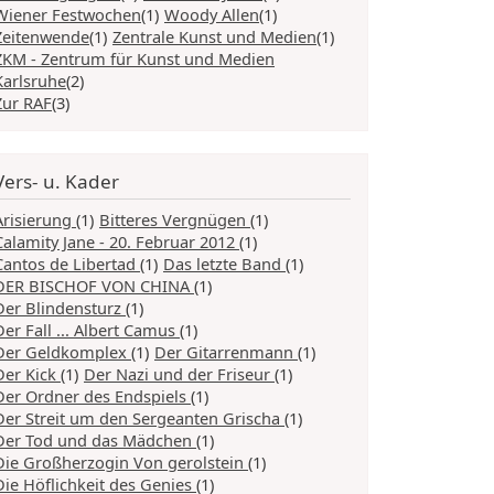
Wiener Festwochen
(1)
Woody Allen
(1)
Zeitenwende
(1)
Zentrale Kunst und Medien
(1)
ZKM - Zentrum für Kunst und Medien
Karlsruhe
(2)
Zur RAF
(3)
Vers- u. Kader
Arisierung
(1)
Bitteres Vergnügen
(1)
Calamity Jane - 20. Februar 2012
(1)
Cantos de Libertad
(1)
Das letzte Band
(1)
DER BISCHOF VON CHINA
(1)
Der Blindensturz
(1)
Der Fall ... Albert Camus
(1)
Der Geldkomplex
(1)
Der Gitarrenmann
(1)
Der Kick
(1)
Der Nazi und der Friseur
(1)
Der Ordner des Endspiels
(1)
Der Streit um den Sergeanten Grischa
(1)
Der Tod und das Mädchen
(1)
Die Großherzogin Von gerolstein
(1)
Die Höflichkeit des Genies
(1)