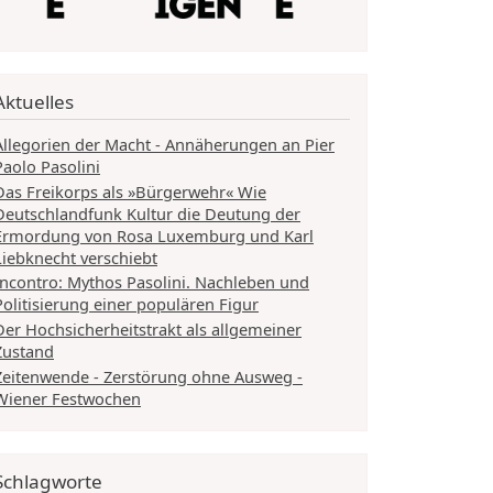
Aktuelles
Allegorien der Macht - Annäherungen an Pier
Paolo Pasolini
Das Freikorps als »Bürgerwehr« Wie
Deutschlandfunk Kultur die Deutung der
Ermordung von Rosa Luxemburg und Karl
Liebknecht verschiebt
Incontro: Mythos Pasolini. Nachleben und
Politisierung einer populären Figur
Der Hochsicherheitstrakt als allgemeiner
Zustand
Zeitenwende - Zerstörung ohne Ausweg -
Wiener Festwochen
Schlagworte