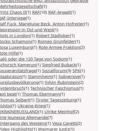
Postfaschistische BRD, altnazistisch geprägte
Mehrheitsgesellschaft
(1)
Prinz Chaos II
(1)
RAF
(10)
RAF-Anwalt
(1)
RAF-Interview
(1)
Ralf Fück, Marieluise Beck, Anton Hofreiter
(1)
Repression in Ost und West
(1)
Riots in London
(1)
Robert Stadlober
(1)
Rocko Schamoni
(1)
Romeo Grünfelder
(1)
Rosa Luxemburg
(1)
Rote Armee Fraktion
(2)
Rote Hilfe
(1)
Salò oder die 120 Tage von Sodom
(1)
Schorsch Kamerun
(1)
Siegfried Buback
(1)
Souveränitätsfrage
(1)
Sozialforum
(3)
SPK
(1)
Staatsräson
(1)
Stammheim
(1)
Subversive
(1)
Surplusbevölkerung
(1)
Sylvin Rubinstein
(2)
Systembruch
(1)
Technischer Faschismus
(1)
text beat
(1)
Thomas Ebermann
(1)
Thomas Seibert
(1)
Tiroler Tageszeitung
(1)
Tolstoi
(1)
Ukraine-Krieg
(1)
UKRAINERUSSLAND
(1)
Ulrike Meinhof
(2)
Une Jeunesse Allemande
(7)
Untergang des Westens
(1)
Veza Canetti
(2)
Video-Highlights
(1)
Weimarer Justiz
(1)