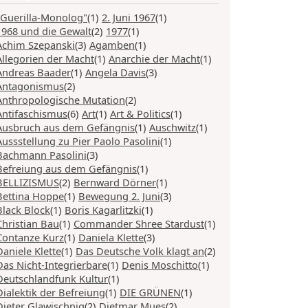
"Guerilla-Monolog"
(1)
2. Juni 1967
(1)
1968 und die Gewalt
(2)
1977
(1)
Achim Szepanski
(3)
Agamben
(1)
Allegorien der Macht
(1)
Anarchie der Macht
(1)
Andreas Baader
(1)
Angela Davis
(3)
Antagonismus
(2)
Anthropologische Mutation
(2)
Antifaschismus
(6)
Art
(1)
Art & Politics
(1)
Ausbruch aus dem Gefängnis
(1)
Auschwitz
(1)
Aussstellung zu Pier Paolo Pasolini
(1)
Bachmann Pasolini
(3)
Befreiung aus dem Gefängnis
(1)
BELLIZISMUS
(2)
Bernward Dörner
(1)
Bettina Hoppe
(1)
Bewegung 2. Juni
(3)
Black Block
(1)
Boris Kagarlitzki
(1)
Christian Bau
(1)
Commander Shree Stardust
(1)
Contanze Kurz
(1)
Daniela Klette
(3)
Daniele Klette
(1)
Das Deutsche Volk klagt an
(2)
Das Nicht-Integrierbare
(1)
Denis Moschitto
(1)
Deutschlandfunk Kultur
(1)
Dialektik der Befreiung
(1)
DIE GRÜNEN
(1)
Dieter Glawischnig
(2)
Dietmar Mues
(2)