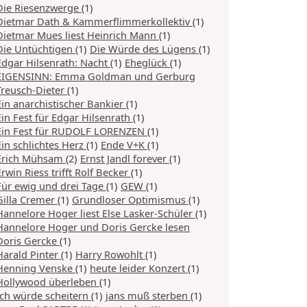
Die Riesenzwerge
(1)
Dietmar Dath & Kammerflimmerkollektiv
(1)
Dietmar Mues liest Heinrich Mann
(1)
Die Untüchtigen
(1)
Die Würde des Lügens
(1)
Edgar Hilsenrath: Nacht
(1)
Eheglück
(1)
EIGENSINN: Emma Goldman und Gerburg
Treusch-Dieter
(1)
Ein anarchistischer Bankier
(1)
Ein Fest für Edgar Hilsenrath
(1)
Ein Fest für RUDOLF LORENZEN
(1)
Ein schlichtes Herz
(1)
Ende V+K
(1)
Erich Mühsam
(2)
Ernst Jandl forever
(1)
Erwin Riess trifft Rolf Becker
(1)
Für ewig und drei Tage
(1)
GEW
(1)
Gilla Cremer
(1)
Grundloser Optimismus
(1)
Hannelore Hoger liest Else Lasker-Schüler
(1)
Hannelore Hoger und Doris Gercke lesen
Doris Gercke
(1)
Harald Pinter
(1)
Harry Rowohlt
(1)
Henning Venske
(1)
heute leider Konzert
(1)
Hollywood überleben
(1)
Ich würde scheitern
(1)
jans muß sterben
(1)