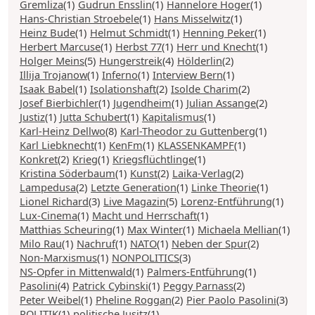
Gremliza
(1)
Gudrun Ensslin
(1)
Hannelore Hoger
(1)
Hans-Christian Stroebele
(1)
Hans Misselwitz
(1)
Heinz Bude
(1)
Helmut Schmidt
(1)
Henning Peker
(1)
Herbert Marcuse
(1)
Herbst 77
(1)
Herr und Knecht
(1)
Holger Meins
(5)
Hungerstreik
(4)
Hölderlin
(2)
Illija Trojanow
(1)
Inferno
(1)
Interview Bern
(1)
Isaak Babel
(1)
Isolationshaft
(2)
Isolde Charim
(2)
Josef Bierbichler
(1)
Jugendheim
(1)
Julian Assange
(2)
Justiz
(1)
Jutta Schubert
(1)
Kapitalismus
(1)
Karl-Heinz Dellwo
(8)
Karl-Theodor zu Guttenberg
(1)
Karl Liebknecht
(1)
KenFm
(1)
KLASSENKAMPF
(1)
Konkret
(2)
Krieg
(1)
Kriegsflüchtlinge
(1)
Kristina Söderbaum
(1)
Kunst
(2)
Laika-Verlag
(2)
Lampedusa
(2)
Letzte Generation
(1)
Linke Theorie
(1)
Lionel Richard
(3)
Live Magazin
(5)
Lorenz-Entführung
(1)
Lux-Cinema
(1)
Macht und Herrschaft
(1)
Matthias Scheuring
(1)
Max Winter
(1)
Michaela Mellian
(1)
Milo Rau
(1)
Nachruf
(1)
NATO
(1)
Neben der Spur
(2)
Non-Marxismus
(1)
NONPOLITICS
(3)
NS-Opfer in Mittenwald
(1)
Palmers-Entführung
(1)
Pasolini
(4)
Patrick Cybinski
(1)
Peggy Parnass
(2)
Peter Weibel
(1)
Pheline Roggan
(2)
Pier Paolo Pasolini
(3)
POLITIK
(1)
politische Jusitz
(1)