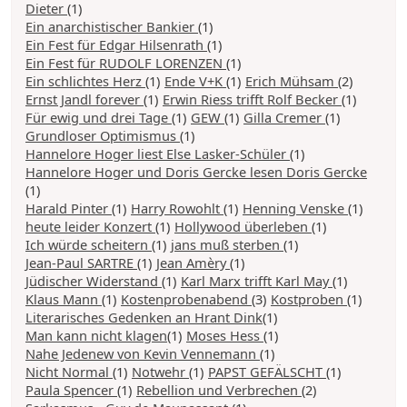
Dieter
(1)
Ein anarchistischer Bankier
(1)
Ein Fest für Edgar Hilsenrath
(1)
Ein Fest für RUDOLF LORENZEN
(1)
Ein schlichtes Herz
(1)
Ende V+K
(1)
Erich Mühsam
(2)
Ernst Jandl forever
(1)
Erwin Riess trifft Rolf Becker
(1)
Für ewig und drei Tage
(1)
GEW
(1)
Gilla Cremer
(1)
Grundloser Optimismus
(1)
Hannelore Hoger liest Else Lasker-Schüler
(1)
Hannelore Hoger und Doris Gercke lesen Doris Gercke
(1)
Harald Pinter
(1)
Harry Rowohlt
(1)
Henning Venske
(1)
heute leider Konzert
(1)
Hollywood überleben
(1)
Ich würde scheitern
(1)
jans muß sterben
(1)
Jean-Paul SARTRE
(1)
Jean Amèry
(1)
Jüdischer Widerstand
(1)
Karl Marx trifft Karl May
(1)
Klaus Mann
(1)
Kostenprobenabend
(3)
Kostproben
(1)
Literarisches Gedenken an Hrant Dink
(1)
Man kann nicht klagen
(1)
Moses Hess
(1)
Nahe Jedenew von Kevin Vennemann
(1)
Nicht Normal
(1)
Notwehr
(1)
PAPST GEFÄLSCHT
(1)
Paula Spencer
(1)
Rebellion und Verbrechen
(2)