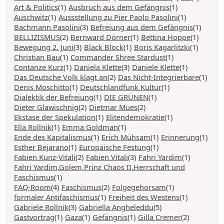
Art & Politics
(1)
Ausbruch aus dem Gefängnis
(1)
Auschwitz
(1)
Aussstellung zu Pier Paolo Pasolini
(1)
Bachmann Pasolini
(3)
Befreiung aus dem Gefängnis
(1)
BELLIZISMUS
(2)
Bernward Dörner
(1)
Bettina Hoppe
(1)
Bewegung 2. Juni
(3)
Black Block
(1)
Boris Kagarlitzki
(1)
Christian Bau
(1)
Commander Shree Stardust
(1)
Contanze Kurz
(1)
Daniela Klette
(3)
Daniele Klette
(1)
Das Deutsche Volk klagt an
(2)
Das Nicht-Integrierbare
(1)
Denis Moschitto
(1)
Deutschlandfunk Kultur
(1)
Dialektik der Befreiung
(1)
DIE GRÜNEN
(1)
Dieter Glawischnig
(2)
Dietmar Mues
(2)
Ekstase der Spekulation
(1)
Elitendemokratie
(1)
Ella Rollnik
(1)
Emma Goldman
(1)
Ende des Kapitalismus
(1)
Erich Mühsam
(1)
Erinnerung
(1)
Esther Bejarano
(1)
Europäische Festung
(1)
Fabien Kunz-Vitali
(2)
Fabien Vitali
(3)
Fahri Yardim
(1)
Fahri Yardim,Golem,Prinz Chaos II,Herrschaft und
Faschismus
(1)
FAQ-Room
(4)
Faschismus
(2)
Folgegehorsam
(1)
formaler Antifaschismus
(1)
Freiheit des Westens
(1)
Gabriele Rollnik
(3)
Gabriella Angheleddu
(5)
Gastvortrag
(1)
Gaza
(1)
Gefängnis
(1)
Gilla Cremer
(2)