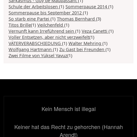
Sarkasmus - Guy de Maupassant
(1)
Schule der Arbeitslosen
(1)
Sommerpause 2014
(1)
Sommerpause bis September 2012
(1)
So starb eine Partei
(1)
Thomas Bernhard
(3)
Titos Brille
(1)
Veilchenfeld
(1)
Vernunft kann Irreführend sein
(1)
Veza Canetti
(1)
Voller Entsetzen, aber nicht verzweifelt
(1)
VÄTERVERABSCHIEDUNG
(1)
Walter Mehring
(1)
Wolfgang Hartmann
(1)
Zu Gast bei Freunden
(1)
Zwei Filme von Yüksel Yavuz
(1)
Kein Mensch ist illegal
Keiner hat das Recht zu gehorchen (Hannah
Arendt)