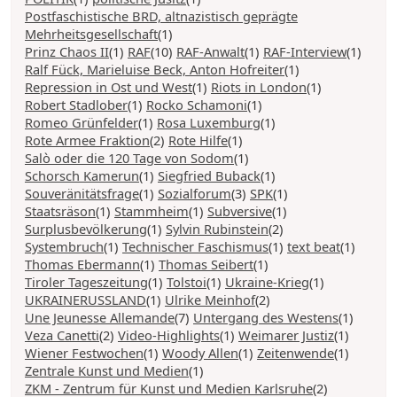
Postfaschistische BRD, altnazistisch geprägte
Mehrheitsgesellschaft
(1)
Prinz Chaos II
(1)
RAF
(10)
RAF-Anwalt
(1)
RAF-Interview
(1)
Ralf Fück, Marieluise Beck, Anton Hofreiter
(1)
Repression in Ost und West
(1)
Riots in London
(1)
Robert Stadlober
(1)
Rocko Schamoni
(1)
Romeo Grünfelder
(1)
Rosa Luxemburg
(1)
Rote Armee Fraktion
(2)
Rote Hilfe
(1)
Salò oder die 120 Tage von Sodom
(1)
Schorsch Kamerun
(1)
Siegfried Buback
(1)
Souveränitätsfrage
(1)
Sozialforum
(3)
SPK
(1)
Staatsräson
(1)
Stammheim
(1)
Subversive
(1)
Surplusbevölkerung
(1)
Sylvin Rubinstein
(2)
Systembruch
(1)
Technischer Faschismus
(1)
text beat
(1)
Thomas Ebermann
(1)
Thomas Seibert
(1)
Tiroler Tageszeitung
(1)
Tolstoi
(1)
Ukraine-Krieg
(1)
UKRAINERUSSLAND
(1)
Ulrike Meinhof
(2)
Une Jeunesse Allemande
(7)
Untergang des Westens
(1)
Veza Canetti
(2)
Video-Highlights
(1)
Weimarer Justiz
(1)
Wiener Festwochen
(1)
Woody Allen
(1)
Zeitenwende
(1)
Zentrale Kunst und Medien
(1)
ZKM - Zentrum für Kunst und Medien Karlsruhe
(2)