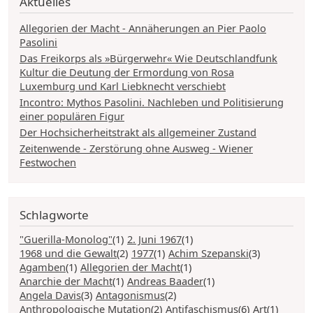
Aktuelles
Allegorien der Macht - Annäherungen an Pier Paolo
Pasolini
Das Freikorps als »Bürgerwehr« Wie Deutschlandfunk
Kultur die Deutung der Ermordung von Rosa
Luxemburg und Karl Liebknecht verschiebt
Incontro: Mythos Pasolini. Nachleben und Politisierung
einer populären Figur
Der Hochsicherheitstrakt als allgemeiner Zustand
Zeitenwende - Zerstörung ohne Ausweg - Wiener
Festwochen
Schlagworte
"Guerilla-Monolog"
(1)
2. Juni 1967
(1)
1968 und die Gewalt
(2)
1977
(1)
Achim Szepanski
(3)
Agamben
(1)
Allegorien der Macht
(1)
Anarchie der Macht
(1)
Andreas Baader
(1)
Angela Davis
(3)
Antagonismus
(2)
Anthropologische Mutation
(2)
Antifaschismus
(6)
Art
(1)