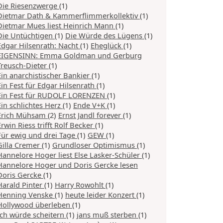
Die Riesenzwerge
(1)
Dietmar Dath & Kammerflimmerkollektiv
(1)
Dietmar Mues liest Heinrich Mann
(1)
Die Untüchtigen
(1)
Die Würde des Lügens
(1)
Edgar Hilsenrath: Nacht
(1)
Eheglück
(1)
EIGENSINN: Emma Goldman und Gerburg
Treusch-Dieter
(1)
Ein anarchistischer Bankier
(1)
Ein Fest für Edgar Hilsenrath
(1)
Ein Fest für RUDOLF LORENZEN
(1)
Ein schlichtes Herz
(1)
Ende V+K
(1)
Erich Mühsam
(2)
Ernst Jandl forever
(1)
Erwin Riess trifft Rolf Becker
(1)
Für ewig und drei Tage
(1)
GEW
(1)
Gilla Cremer
(1)
Grundloser Optimismus
(1)
Hannelore Hoger liest Else Lasker-Schüler
(1)
Hannelore Hoger und Doris Gercke lesen
Doris Gercke
(1)
Harald Pinter
(1)
Harry Rowohlt
(1)
Henning Venske
(1)
heute leider Konzert
(1)
Hollywood überleben
(1)
Ich würde scheitern
(1)
jans muß sterben
(1)