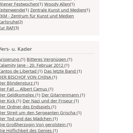
Wiener Festwochen
(1)
Woody Allen
(1)
Zeitenwende
(1)
Zentrale Kunst und Medien
(1)
ZKM - Zentrum für Kunst und Medien
Karlsruhe
(2)
Zur RAF
(3)
Vers- u. Kader
Arisierung
(1)
Bitteres Vergnügen
(1)
Calamity Jane - 20. Februar 2012
(1)
Cantos de Libertad
(1)
Das letzte Band
(1)
DER BISCHOF VON CHINA
(1)
Der Blindensturz
(1)
Der Fall ... Albert Camus
(1)
Der Geldkomplex
(1)
Der Gitarrenmann
(1)
Der Kick
(1)
Der Nazi und der Friseur
(1)
Der Ordner des Endspiels
(1)
Der Streit um den Sergeanten Grischa
(1)
Der Tod und das Mädchen
(1)
Die Großherzogin Von gerolstein
(1)
Die Höflichkeit des Genies
(1)