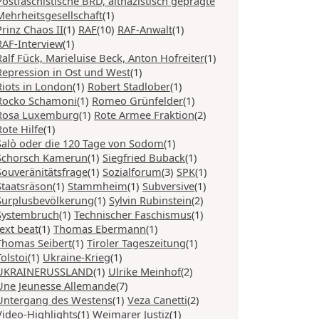
Postfaschistische BRD, altnazistisch geprägte
Mehrheitsgesellschaft
(1)
Prinz Chaos II
(1)
RAF
(10)
RAF-Anwalt
(1)
RAF-Interview
(1)
Ralf Fück, Marieluise Beck, Anton Hofreiter
(1)
Repression in Ost und West
(1)
Riots in London
(1)
Robert Stadlober
(1)
Rocko Schamoni
(1)
Romeo Grünfelder
(1)
Rosa Luxemburg
(1)
Rote Armee Fraktion
(2)
Rote Hilfe
(1)
Salò oder die 120 Tage von Sodom
(1)
Schorsch Kamerun
(1)
Siegfried Buback
(1)
Souveränitätsfrage
(1)
Sozialforum
(3)
SPK
(1)
Staatsräson
(1)
Stammheim
(1)
Subversive
(1)
Surplusbevölkerung
(1)
Sylvin Rubinstein
(2)
Systembruch
(1)
Technischer Faschismus
(1)
text beat
(1)
Thomas Ebermann
(1)
Thomas Seibert
(1)
Tiroler Tageszeitung
(1)
Tolstoi
(1)
Ukraine-Krieg
(1)
UKRAINERUSSLAND
(1)
Ulrike Meinhof
(2)
Une Jeunesse Allemande
(7)
Untergang des Westens
(1)
Veza Canetti
(2)
Video-Highlights
(1)
Weimarer Justiz
(1)