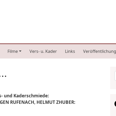
n navigation
Filme
Vers- u. Kader
Links
Veröffentlichun
..
s- und Kaderschmiede:
RGEN RUFENACH, HELMUT ZHUBER: