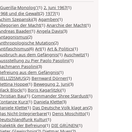
"Guerilla-Monolog"
(1)
2. Juni 1967
(1)
1968 und die Gewalt
(2)
1977
(1)
Achim Szepanski
(3)
Agamben
(1)
Allegorien der Macht
(1)
Anarchie der Macht
(1)
Andreas Baader
(1)
Angela Davis
(3)
Antagonismus
(2)
Anthropologische Mutation
(2)
Antifaschismus
(6)
Art
(1)
Art & Politics
(1)
Ausbruch aus dem Gefängnis
(1)
Auschwitz
(1)
Aussstellung zu Pier Paolo Pasolini
(1)
Bachmann Pasolini
(3)
Befreiung aus dem Gefängnis
(1)
BELLIZISMUS
(2)
Bernward Dörner
(1)
Bettina Hoppe
(1)
Bewegung 2. Juni
(3)
Black Block
(1)
Boris Kagarlitzki
(1)
Christian Bau
(1)
Commander Shree Stardust
(1)
Contanze Kurz
(1)
Daniela Klette
(3)
Daniele Klette
(1)
Das Deutsche Volk klagt an
(2)
Das Nicht-Integrierbare
(1)
Denis Moschitto
(1)
Deutschlandfunk Kultur
(1)
Dialektik der Befreiung
(1)
DIE GRÜNEN
(1)
Dieter Glawischnig
(2)
Dietmar Mues
(2)