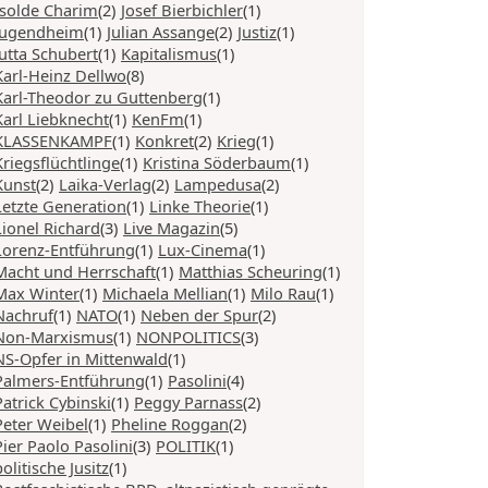
Isolde Charim
(2)
Josef Bierbichler
(1)
Jugendheim
(1)
Julian Assange
(2)
Justiz
(1)
Jutta Schubert
(1)
Kapitalismus
(1)
Karl-Heinz Dellwo
(8)
Karl-Theodor zu Guttenberg
(1)
Karl Liebknecht
(1)
KenFm
(1)
KLASSENKAMPF
(1)
Konkret
(2)
Krieg
(1)
Kriegsflüchtlinge
(1)
Kristina Söderbaum
(1)
Kunst
(2)
Laika-Verlag
(2)
Lampedusa
(2)
Letzte Generation
(1)
Linke Theorie
(1)
Lionel Richard
(3)
Live Magazin
(5)
Lorenz-Entführung
(1)
Lux-Cinema
(1)
Macht und Herrschaft
(1)
Matthias Scheuring
(1)
Max Winter
(1)
Michaela Mellian
(1)
Milo Rau
(1)
Nachruf
(1)
NATO
(1)
Neben der Spur
(2)
Non-Marxismus
(1)
NONPOLITICS
(3)
NS-Opfer in Mittenwald
(1)
Palmers-Entführung
(1)
Pasolini
(4)
Patrick Cybinski
(1)
Peggy Parnass
(2)
Peter Weibel
(1)
Pheline Roggan
(2)
Pier Paolo Pasolini
(3)
POLITIK
(1)
politische Jusitz
(1)