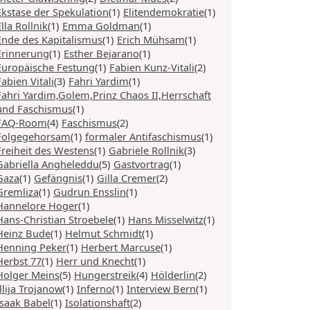
Ekstase der Spekulation
(1)
Elitendemokratie
(1)
Ella Rollnik
(1)
Emma Goldman
(1)
Ende des Kapitalismus
(1)
Erich Mühsam
(1)
Erinnerung
(1)
Esther Bejarano
(1)
Europäische Festung
(1)
Fabien Kunz-Vitali
(2)
Fabien Vitali
(3)
Fahri Yardim
(1)
Fahri Yardim,Golem,Prinz Chaos II,Herrschaft
und Faschismus
(1)
FAQ-Room
(4)
Faschismus
(2)
Folgegehorsam
(1)
formaler Antifaschismus
(1)
Freiheit des Westens
(1)
Gabriele Rollnik
(3)
Gabriella Angheleddu
(5)
Gastvortrag
(1)
Gaza
(1)
Gefängnis
(1)
Gilla Cremer
(2)
Gremliza
(1)
Gudrun Ensslin
(1)
Hannelore Hoger
(1)
Hans-Christian Stroebele
(1)
Hans Misselwitz
(1)
Heinz Bude
(1)
Helmut Schmidt
(1)
Henning Peker
(1)
Herbert Marcuse
(1)
Herbst 77
(1)
Herr und Knecht
(1)
Holger Meins
(5)
Hungerstreik
(4)
Hölderlin
(2)
Illija Trojanow
(1)
Inferno
(1)
Interview Bern
(1)
Isaak Babel
(1)
Isolationshaft
(2)