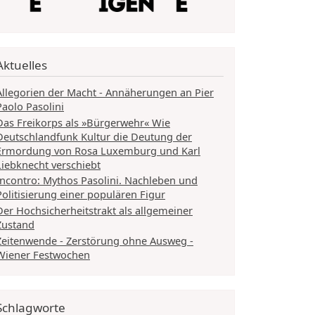
Aktuelles
Allegorien der Macht - Annäherungen an Pier
Paolo Pasolini
Das Freikorps als »Bürgerwehr« Wie
Deutschlandfunk Kultur die Deutung der
Ermordung von Rosa Luxemburg und Karl
Liebknecht verschiebt
Incontro: Mythos Pasolini. Nachleben und
Politisierung einer populären Figur
Der Hochsicherheitstrakt als allgemeiner
Zustand
Zeitenwende - Zerstörung ohne Ausweg -
Wiener Festwochen
Schlagworte