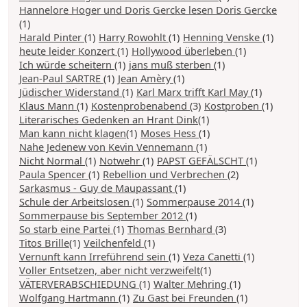
Hannelore Hoger und Doris Gercke lesen Doris Gercke
(1)
Harald Pinter
(1)
Harry Rowohlt
(1)
Henning Venske
(1)
heute leider Konzert
(1)
Hollywood überleben
(1)
Ich würde scheitern
(1)
jans muß sterben
(1)
Jean-Paul SARTRE
(1)
Jean Amèry
(1)
Jüdischer Widerstand
(1)
Karl Marx trifft Karl May
(1)
Klaus Mann
(1)
Kostenprobenabend
(3)
Kostproben
(1)
Literarisches Gedenken an Hrant Dink
(1)
Man kann nicht klagen
(1)
Moses Hess
(1)
Nahe Jedenew von Kevin Vennemann
(1)
Nicht Normal
(1)
Notwehr
(1)
PAPST GEFÄLSCHT
(1)
Paula Spencer
(1)
Rebellion und Verbrechen
(2)
Sarkasmus - Guy de Maupassant
(1)
Schule der Arbeitslosen
(1)
Sommerpause 2014
(1)
Sommerpause bis September 2012
(1)
So starb eine Partei
(1)
Thomas Bernhard
(3)
Titos Brille
(1)
Veilchenfeld
(1)
Vernunft kann Irreführend sein
(1)
Veza Canetti
(1)
Voller Entsetzen, aber nicht verzweifelt
(1)
VÄTERVERABSCHIEDUNG
(1)
Walter Mehring
(1)
Wolfgang Hartmann
(1)
Zu Gast bei Freunden
(1)