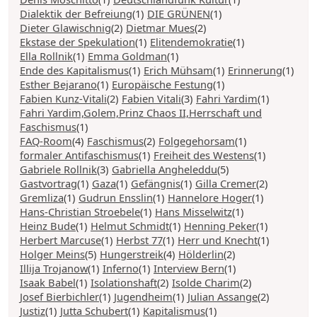
Dialektik der Befreiung
(1)
DIE GRÜNEN
(1)
Dieter Glawischnig
(2)
Dietmar Mues
(2)
Ekstase der Spekulation
(1)
Elitendemokratie
(1)
Ella Rollnik
(1)
Emma Goldman
(1)
Ende des Kapitalismus
(1)
Erich Mühsam
(1)
Erinnerung
(1)
Esther Bejarano
(1)
Europäische Festung
(1)
Fabien Kunz-Vitali
(2)
Fabien Vitali
(3)
Fahri Yardim
(1)
Fahri Yardim,Golem,Prinz Chaos II,Herrschaft und
Faschismus
(1)
FAQ-Room
(4)
Faschismus
(2)
Folgegehorsam
(1)
formaler Antifaschismus
(1)
Freiheit des Westens
(1)
Gabriele Rollnik
(3)
Gabriella Angheleddu
(5)
Gastvortrag
(1)
Gaza
(1)
Gefängnis
(1)
Gilla Cremer
(2)
Gremliza
(1)
Gudrun Ensslin
(1)
Hannelore Hoger
(1)
Hans-Christian Stroebele
(1)
Hans Misselwitz
(1)
Heinz Bude
(1)
Helmut Schmidt
(1)
Henning Peker
(1)
Herbert Marcuse
(1)
Herbst 77
(1)
Herr und Knecht
(1)
Holger Meins
(5)
Hungerstreik
(4)
Hölderlin
(2)
Illija Trojanow
(1)
Inferno
(1)
Interview Bern
(1)
Isaak Babel
(1)
Isolationshaft
(2)
Isolde Charim
(2)
Josef Bierbichler
(1)
Jugendheim
(1)
Julian Assange
(2)
Justiz
(1)
Jutta Schubert
(1)
Kapitalismus
(1)