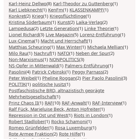
Karl-Heinz Dellwo
(8)
Karl-Theodor zu Guttenberg
(1)
Karl Liebknecht
(1)
KenFm
(1)
KLASSENKAMPF
(1)
Konkret
(2)
Krieg
(1)
Kriegsflüchtlinge
(1)
Kristina Söderbaum
(1)
Kunst
(2)
Laika-Verlag
(2)
Lampedusa
(2)
Letzte Generation
(1)
Linke Theorie
(1)
Lionel Richard
(3)
Live Magazin
(5)
Lorenz-Entführung
(1)
Lux-Cinema
(1)
Macht und Herrschaft
(1)
Matthias Scheuring
(1)
Max Winter
(1)
Michaela Mellian
(1)
Milo Rau
(1)
Nachruf
(1)
NATO
(1)
Neben der Spur
(2)
Non-Marxismus
(1)
NONPOLITICS
(3)
NS-Opfer in Mittenwald
(1)
Palmers-Entführung
(1)
Pasolini
(4)
Patrick Cybinski
(1)
Peggy Parnass
(2)
Peter Weibel
(1)
Pheline Roggan
(2)
Pier Paolo Pasolini
(3)
POLITIK
(1)
politische Jusitz
(1)
Postfaschistische BRD, altnazistisch geprägte
Mehrheitsgesellschaft
(1)
Prinz Chaos II
(1)
RAF
(10)
RAF-Anwalt
(1)
RAF-Interview
(1)
Ralf Fück, Marieluise Beck, Anton Hofreiter
(1)
Repression in Ost und West
(1)
Riots in London
(1)
Robert Stadlober
(1)
Rocko Schamoni
(1)
Romeo Grünfelder
(1)
Rosa Luxemburg
(1)
Rote Armee Fraktion
(2)
Rote Hilfe
(1)