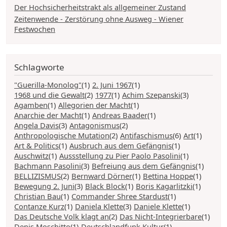
Der Hochsicherheitstrakt als allgemeiner Zustand
Zeitenwende - Zerstörung ohne Ausweg - Wiener
Festwochen
Schlagworte
"Guerilla-Monolog"
(1)
2. Juni 1967
(1)
1968 und die Gewalt
(2)
1977
(1)
Achim Szepanski
(3)
Agamben
(1)
Allegorien der Macht
(1)
Anarchie der Macht
(1)
Andreas Baader
(1)
Angela Davis
(3)
Antagonismus
(2)
Anthropologische Mutation
(2)
Antifaschismus
(6)
Art
(1)
Art & Politics
(1)
Ausbruch aus dem Gefängnis
(1)
Auschwitz
(1)
Aussstellung zu Pier Paolo Pasolini
(1)
Bachmann Pasolini
(3)
Befreiung aus dem Gefängnis
(1)
BELLIZISMUS
(2)
Bernward Dörner
(1)
Bettina Hoppe
(1)
Bewegung 2. Juni
(3)
Black Block
(1)
Boris Kagarlitzki
(1)
Christian Bau
(1)
Commander Shree Stardust
(1)
Contanze Kurz
(1)
Daniela Klette
(3)
Daniele Klette
(1)
Das Deutsche Volk klagt an
(2)
Das Nicht-Integrierbare
(1)
Denis Moschitto
(1)
Deutschlandfunk Kultur
(1)