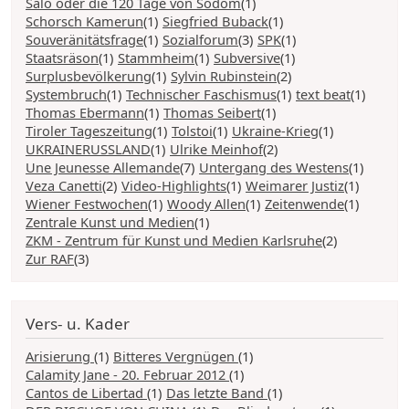
Salò oder die 120 Tage von Sodom
(1)
Schorsch Kamerun
(1)
Siegfried Buback
(1)
Souveränitätsfrage
(1)
Sozialforum
(3)
SPK
(1)
Staatsräson
(1)
Stammheim
(1)
Subversive
(1)
Surplusbevölkerung
(1)
Sylvin Rubinstein
(2)
Systembruch
(1)
Technischer Faschismus
(1)
text beat
(1)
Thomas Ebermann
(1)
Thomas Seibert
(1)
Tiroler Tageszeitung
(1)
Tolstoi
(1)
Ukraine-Krieg
(1)
UKRAINERUSSLAND
(1)
Ulrike Meinhof
(2)
Une Jeunesse Allemande
(7)
Untergang des Westens
(1)
Veza Canetti
(2)
Video-Highlights
(1)
Weimarer Justiz
(1)
Wiener Festwochen
(1)
Woody Allen
(1)
Zeitenwende
(1)
Zentrale Kunst und Medien
(1)
ZKM - Zentrum für Kunst und Medien Karlsruhe
(2)
Zur RAF
(3)
Vers- u. Kader
Arisierung
(1)
Bitteres Vergnügen
(1)
Calamity Jane - 20. Februar 2012
(1)
Cantos de Libertad
(1)
Das letzte Band
(1)