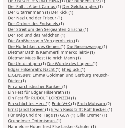
DER BISCHOF VON CHINA
(1)
Der Blindensturz
(1)
Der Fall ... Albert Camus
(1)
Der Geldkomplex
(1)
Der Gitarrenmann
(1)
Der Kick
(1)
Der Nazi und der Friseur
(1)
Der Ordner des Endspiels
(1)
Der Streit um den Sergeanten Grischa
(1)
Der Tod und das Mädchen
(1)
Die Großherzogin Von gerolstein
(1)
Die Höflichkeit des Genies
(1)
Die Riesenzwerge
(1)
Dietmar Dath & Kammerflimmerkollektiv
(1)
Dietmar Mues liest Heinrich Mann
(1)
Die Untüchtigen
(1)
Die Würde des Lügens
(1)
Edgar Hilsenrath: Nacht
(1)
Eheglück
(1)
EIGENSINN: Emma Goldman und Gerburg Treusch-
Dieter
(1)
Ein anarchistischer Bankier
(1)
Ein Fest für Edgar Hilsenrath
(1)
Ein Fest für RUDOLF LORENZEN
(1)
Ein schlichtes Herz
(1)
Ende V+K
(1)
Erich Mühsam
(2)
Ernst Jandl forever
(1)
Erwin Riess trifft Rolf Becker
(1)
Für ewig und drei Tage
(1)
GEW
(1)
Gilla Cremer
(1)
Grundloser Optimismus
(1)
Hannelore Hoger liest Else Lasker-Schüler
(1)