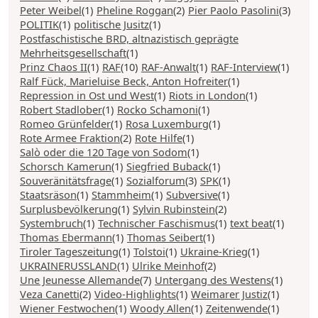
Peter Weibel
(1)
Pheline Roggan
(2)
Pier Paolo Pasolini
(3)
POLITIK
(1)
politische Jusitz
(1)
Postfaschistische BRD, altnazistisch geprägte
Mehrheitsgesellschaft
(1)
Prinz Chaos II
(1)
RAF
(10)
RAF-Anwalt
(1)
RAF-Interview
(1)
Ralf Fück, Marieluise Beck, Anton Hofreiter
(1)
Repression in Ost und West
(1)
Riots in London
(1)
Robert Stadlober
(1)
Rocko Schamoni
(1)
Romeo Grünfelder
(1)
Rosa Luxemburg
(1)
Rote Armee Fraktion
(2)
Rote Hilfe
(1)
Salò oder die 120 Tage von Sodom
(1)
Schorsch Kamerun
(1)
Siegfried Buback
(1)
Souveränitätsfrage
(1)
Sozialforum
(3)
SPK
(1)
Staatsräson
(1)
Stammheim
(1)
Subversive
(1)
Surplusbevölkerung
(1)
Sylvin Rubinstein
(2)
Systembruch
(1)
Technischer Faschismus
(1)
text beat
(1)
Thomas Ebermann
(1)
Thomas Seibert
(1)
Tiroler Tageszeitung
(1)
Tolstoi
(1)
Ukraine-Krieg
(1)
UKRAINERUSSLAND
(1)
Ulrike Meinhof
(2)
Une Jeunesse Allemande
(7)
Untergang des Westens
(1)
Veza Canetti
(2)
Video-Highlights
(1)
Weimarer Justiz
(1)
Wiener Festwochen
(1)
Woody Allen
(1)
Zeitenwende
(1)