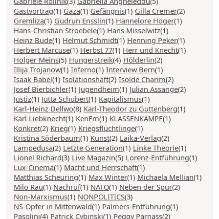
Gabriele Rollnik
(3)
Gabriella Angheleddu
(5)
Gastvortrag
(1)
Gaza
(1)
Gefängnis
(1)
Gilla Cremer
(2)
Gremliza
(1)
Gudrun Ensslin
(1)
Hannelore Hoger
(1)
Hans-Christian Stroebele
(1)
Hans Misselwitz
(1)
Heinz Bude
(1)
Helmut Schmidt
(1)
Henning Peker
(1)
Herbert Marcuse
(1)
Herbst 77
(1)
Herr und Knecht
(1)
Holger Meins
(5)
Hungerstreik
(4)
Hölderlin
(2)
Illija Trojanow
(1)
Inferno
(1)
Interview Bern
(1)
Isaak Babel
(1)
Isolationshaft
(2)
Isolde Charim
(2)
Josef Bierbichler
(1)
Jugendheim
(1)
Julian Assange
(2)
Justiz
(1)
Jutta Schubert
(1)
Kapitalismus
(1)
Karl-Heinz Dellwo
(8)
Karl-Theodor zu Guttenberg
(1)
Karl Liebknecht
(1)
KenFm
(1)
KLASSENKAMPF
(1)
Konkret
(2)
Krieg
(1)
Kriegsflüchtlinge
(1)
Kristina Söderbaum
(1)
Kunst
(2)
Laika-Verlag
(2)
Lampedusa
(2)
Letzte Generation
(1)
Linke Theorie
(1)
Lionel Richard
(3)
Live Magazin
(5)
Lorenz-Entführung
(1)
Lux-Cinema
(1)
Macht und Herrschaft
(1)
Matthias Scheuring
(1)
Max Winter
(1)
Michaela Mellian
(1)
Milo Rau
(1)
Nachruf
(1)
NATO
(1)
Neben der Spur
(2)
Non-Marxismus
(1)
NONPOLITICS
(3)
NS-Opfer in Mittenwald
(1)
Palmers-Entführung
(1)
Pasolini
(4)
Patrick Cybinski
(1)
Peggy Parnass
(2)