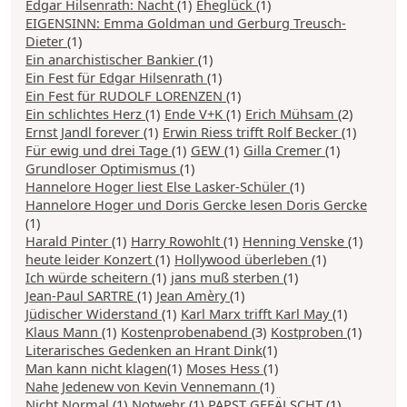
Edgar Hilsenrath: Nacht
(1)
Eheglück
(1)
EIGENSINN: Emma Goldman und Gerburg Treusch-
Dieter
(1)
Ein anarchistischer Bankier
(1)
Ein Fest für Edgar Hilsenrath
(1)
Ein Fest für RUDOLF LORENZEN
(1)
Ein schlichtes Herz
(1)
Ende V+K
(1)
Erich Mühsam
(2)
Ernst Jandl forever
(1)
Erwin Riess trifft Rolf Becker
(1)
Für ewig und drei Tage
(1)
GEW
(1)
Gilla Cremer
(1)
Grundloser Optimismus
(1)
Hannelore Hoger liest Else Lasker-Schüler
(1)
Hannelore Hoger und Doris Gercke lesen Doris Gercke
(1)
Harald Pinter
(1)
Harry Rowohlt
(1)
Henning Venske
(1)
heute leider Konzert
(1)
Hollywood überleben
(1)
Ich würde scheitern
(1)
jans muß sterben
(1)
Jean-Paul SARTRE
(1)
Jean Amèry
(1)
Jüdischer Widerstand
(1)
Karl Marx trifft Karl May
(1)
Klaus Mann
(1)
Kostenprobenabend
(3)
Kostproben
(1)
Literarisches Gedenken an Hrant Dink
(1)
Man kann nicht klagen
(1)
Moses Hess
(1)
Nahe Jedenew von Kevin Vennemann
(1)
Nicht Normal
(1)
Notwehr
(1)
PAPST GEFÄLSCHT
(1)