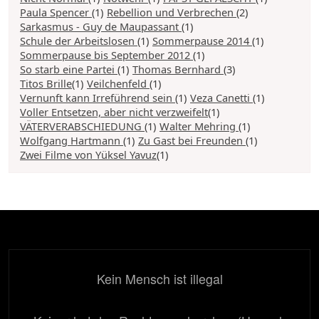
Paula Spencer
(1)
Rebellion und Verbrechen
(2)
Sarkasmus - Guy de Maupassant
(1)
Schule der Arbeitslosen
(1)
Sommerpause 2014
(1)
Sommerpause bis September 2012
(1)
So starb eine Partei
(1)
Thomas Bernhard
(3)
Titos Brille
(1)
Veilchenfeld
(1)
Vernunft kann Irreführend sein
(1)
Veza Canetti
(1)
Voller Entsetzen, aber nicht verzweifelt
(1)
VÄTERVERABSCHIEDUNG
(1)
Walter Mehring
(1)
Wolfgang Hartmann
(1)
Zu Gast bei Freunden
(1)
Zwei Filme von Yüksel Yavuz
(1)
Kein Mensch ist illegal