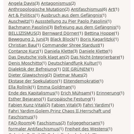
Angela Davis
(3)
Antagonismus
(2)
Anthropologische Mutation
(2)
Antifaschismus
(6)
Art
(1)
Art & Politics
(1)
Ausbruch aus dem Gefängnis
(1)
Auschwitz
(1)
Aussstellung zu Pier Paolo Pasolini
(1)
Bachmann Pasolini
(3)
Befreiung aus dem Gefängnis
(1)
BELLIZISMUS
(2)
Bernward Dörner
(1)
Bettina Hoppe
(1)
Bewegung 2. Juni
(3)
Black Block
(1)
Boris Kagarlitzki
(1)
Christian Bau
(1)
Commander Shree Stardust
(1)
Contanze Kurz
(1)
Daniela Klette
(3)
Daniele Klette
(1)
Das Deutsche Volk klagt an
(2)
Das Nicht-Integrierbare
(1)
Denis Moschitto
(1)
Deutschlandfunk Kultur
(1)
Dialektik der Befreiung
(1)
DIE GRÜNEN
(1)
Dieter Glawischnig
(2)
Dietmar Mues
(2)
Ekstase der Spekulation
(1)
Elitendemokratie
(1)
Ella Rollnik
(1)
Emma Goldman
(1)
Ende des Kapitalismus
(1)
Erich Mühsam
(1)
Erinnerung
(1)
Esther Bejarano
(1)
Europäische Festung
(1)
Fabien Kunz-Vitali
(2)
Fabien Vitali
(3)
Fahri Yardim
(1)
Fahri Yardim,Golem,Prinz Chaos II,Herrschaft und
Faschismus
(1)
FAQ-Room
(4)
Faschismus
(2)
Folgegehorsam
(1)
formaler Antifaschismus
(1)
Freiheit des Westens
(1)