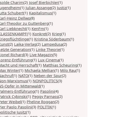
Isolde Charim
(2)
Josef Bierbichler
(1)
Jugendheim
(1)
Julian Assange
(2)
Justiz
(1)
Jutta Schubert
(1)
Kapitalismus
(1)
Karl-Heinz Dellwo
(8)
Karl-Theodor zu Guttenberg
(1)
Karl Liebknecht
(1)
KenFm
(1)
KLASSENKAMPF
(1)
Konkret
(2)
Krieg
(1)
Kriegsflüchtlinge
(1)
Kristina Söderbaum
(1)
Kunst
(2)
Laika-Verlag
(2)
Lampedusa
(2)
Letzte Generation
(1)
Linke Theorie
(1)
Lionel Richard
(3)
Live Magazin
(5)
Lorenz-Entführung
(1)
Lux-Cinema
(1)
Macht und Herrschaft
(1)
Matthias Scheuring
(1)
Max Winter
(1)
Michaela Mellian
(1)
Milo Rau
(1)
Nachruf
(1)
NATO
(1)
Neben der Spur
(2)
Non-Marxismus
(1)
NONPOLITICS
(3)
NS-Opfer in Mittenwald
(1)
Palmers-Entführung
(1)
Pasolini
(4)
Patrick Cybinski
(1)
Peggy Parnass
(2)
Peter Weibel
(1)
Pheline Roggan
(2)
Pier Paolo Pasolini
(3)
POLITIK
(1)
politische Jusitz
(1)