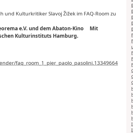
 und Kulturkritiker Slavoj Žižek im FAQ-Room zu
 teorema e.V. und dem Abaton-Kino Mit
ischen Kulturinstituts Hamburg.
lender/faq_room_1_pier_paolo_pasolini.13349664