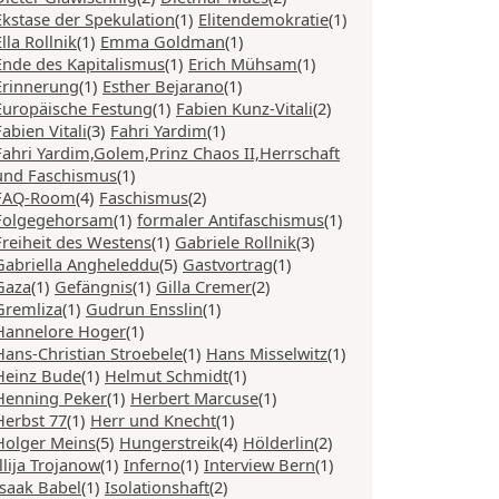
Ekstase der Spekulation
(1)
Elitendemokratie
(1)
Ella Rollnik
(1)
Emma Goldman
(1)
Ende des Kapitalismus
(1)
Erich Mühsam
(1)
Erinnerung
(1)
Esther Bejarano
(1)
Europäische Festung
(1)
Fabien Kunz-Vitali
(2)
Fabien Vitali
(3)
Fahri Yardim
(1)
Fahri Yardim,Golem,Prinz Chaos II,Herrschaft
und Faschismus
(1)
FAQ-Room
(4)
Faschismus
(2)
Folgegehorsam
(1)
formaler Antifaschismus
(1)
Freiheit des Westens
(1)
Gabriele Rollnik
(3)
Gabriella Angheleddu
(5)
Gastvortrag
(1)
Gaza
(1)
Gefängnis
(1)
Gilla Cremer
(2)
Gremliza
(1)
Gudrun Ensslin
(1)
Hannelore Hoger
(1)
Hans-Christian Stroebele
(1)
Hans Misselwitz
(1)
Heinz Bude
(1)
Helmut Schmidt
(1)
Henning Peker
(1)
Herbert Marcuse
(1)
Herbst 77
(1)
Herr und Knecht
(1)
Holger Meins
(5)
Hungerstreik
(4)
Hölderlin
(2)
Illija Trojanow
(1)
Inferno
(1)
Interview Bern
(1)
Isaak Babel
(1)
Isolationshaft
(2)