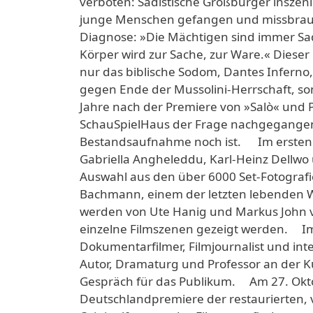
verboten: Sadistische Großbürger inszen
junge Menschen gefangen und missbrauche
Diagnose: »Die Mächtigen sind immer Sa
Körper wird zur Sache, zur Ware.« Dieser Be
nur das biblische Sodom, Dantes Inferno,
gegen Ende der Mussolini-Herrschaft, son
Jahre nach der Premiere von »Salò« und P
SchauSpielHaus der Frage nachgegangen, 
Bestandsaufnahme noch ist. Im ersten T
Gabriella Angheleddu, Karl-Heinz Dellwo 
Auswahl aus den über 6000 Set-Fotografi
Bachmann, einem der letzten lebenden W
werden von Ute Hanig und Markus John vo
einzelne Filmszenen gezeigt werden. I
Dokumentarfilmer, Filmjournalist und intell
Autor, Dramaturg und Professor an der K
Gespräch für das Publikum. Am 27. Okto
Deutschlandpremiere der restaurierten, 