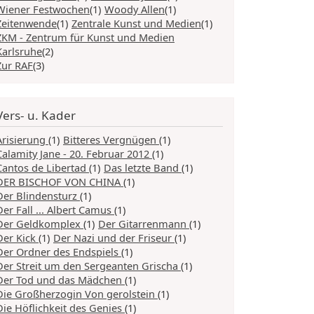
Wiener Festwochen
(1)
Woody Allen
(1)
Zeitenwende
(1)
Zentrale Kunst und Medien
(1)
ZKM - Zentrum für Kunst und Medien
Karlsruhe
(2)
Zur RAF
(3)
Vers- u. Kader
Arisierung
(1)
Bitteres Vergnügen
(1)
Calamity Jane - 20. Februar 2012
(1)
Cantos de Libertad
(1)
Das letzte Band
(1)
DER BISCHOF VON CHINA
(1)
Der Blindensturz
(1)
Der Fall ... Albert Camus
(1)
Der Geldkomplex
(1)
Der Gitarrenmann
(1)
Der Kick
(1)
Der Nazi und der Friseur
(1)
Der Ordner des Endspiels
(1)
Der Streit um den Sergeanten Grischa
(1)
Der Tod und das Mädchen
(1)
Die Großherzogin Von gerolstein
(1)
Die Höflichkeit des Genies
(1)