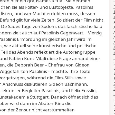
ieren hier ein grausames Ritual. Sie nehmen
n sie als Folter- und Lustobjekte. Pasolinis
disten, und wer Macht erdulden muss, dessen
fund gilt für viele Zeiten. So zitiert der Film nicht
 De Sades Tage von Sodom, das faschistische Salò
dern zielt auch auf Pasolinis Gegenwart. Vierzig
asolinis Ermordung im gleichen Jahr wird im
wie aktuell seine künstlerische und politische
eil des Abends reflektiert die Autorengruppe
und Fabien Kunz-Vitali diese Frage anhand einer
en, die Deborah Beer – Ehefrau von Gideon
eggefährten Pasolinis – machte. Ihre Texte
rgetragen, während die Film-Stills sowie
m Anschluss diskutieren Gideon Bachmann,
ektueller Begleiter Pasolinis, und Felix Ensslin,
unstakademie Stuttgart. Danach öffnet sich das
ber wird dann im Abaton-Kino die
von der Zensur nicht verstümmelten