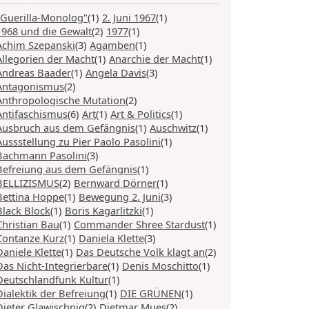
"Guerilla-Monolog"
(1)
2. Juni 1967
(1)
1968 und die Gewalt
(2)
1977
(1)
Achim Szepanski
(3)
Agamben
(1)
Allegorien der Macht
(1)
Anarchie der Macht
(1)
Andreas Baader
(1)
Angela Davis
(3)
Antagonismus
(2)
Anthropologische Mutation
(2)
Antifaschismus
(6)
Art
(1)
Art & Politics
(1)
Ausbruch aus dem Gefängnis
(1)
Auschwitz
(1)
Aussstellung zu Pier Paolo Pasolini
(1)
Bachmann Pasolini
(3)
Befreiung aus dem Gefängnis
(1)
BELLIZISMUS
(2)
Bernward Dörner
(1)
Bettina Hoppe
(1)
Bewegung 2. Juni
(3)
Black Block
(1)
Boris Kagarlitzki
(1)
Christian Bau
(1)
Commander Shree Stardust
(1)
Contanze Kurz
(1)
Daniela Klette
(3)
Daniele Klette
(1)
Das Deutsche Volk klagt an
(2)
Das Nicht-Integrierbare
(1)
Denis Moschitto
(1)
Deutschlandfunk Kultur
(1)
Dialektik der Befreiung
(1)
DIE GRÜNEN
(1)
Dieter Glawischnig
(2)
Dietmar Mues
(2)