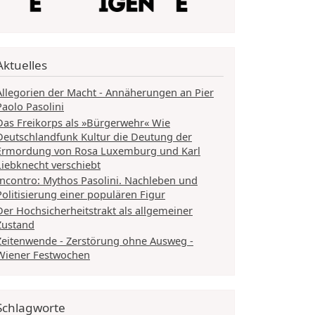
Aktuelles
Allegorien der Macht - Annäherungen an Pier
Paolo Pasolini
Das Freikorps als »Bürgerwehr« Wie
Deutschlandfunk Kultur die Deutung der
Ermordung von Rosa Luxemburg und Karl
Liebknecht verschiebt
Incontro: Mythos Pasolini. Nachleben und
Politisierung einer populären Figur
Der Hochsicherheitstrakt als allgemeiner
Zustand
Zeitenwende - Zerstörung ohne Ausweg -
Wiener Festwochen
Schlagworte