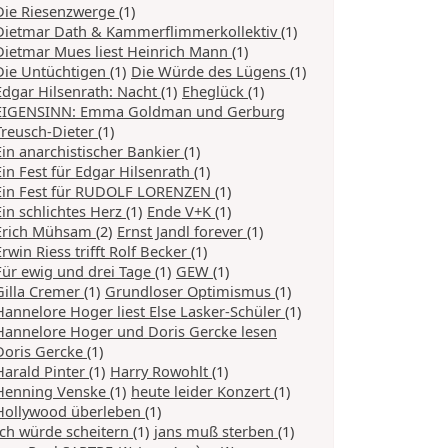
Die Riesenzwerge
(1)
Dietmar Dath & Kammerflimmerkollektiv
(1)
Dietmar Mues liest Heinrich Mann
(1)
Die Untüchtigen
(1)
Die Würde des Lügens
(1)
Edgar Hilsenrath: Nacht
(1)
Eheglück
(1)
EIGENSINN: Emma Goldman und Gerburg
Treusch-Dieter
(1)
Ein anarchistischer Bankier
(1)
Ein Fest für Edgar Hilsenrath
(1)
Ein Fest für RUDOLF LORENZEN
(1)
Ein schlichtes Herz
(1)
Ende V+K
(1)
Erich Mühsam
(2)
Ernst Jandl forever
(1)
Erwin Riess trifft Rolf Becker
(1)
Für ewig und drei Tage
(1)
GEW
(1)
Gilla Cremer
(1)
Grundloser Optimismus
(1)
Hannelore Hoger liest Else Lasker-Schüler
(1)
Hannelore Hoger und Doris Gercke lesen
Doris Gercke
(1)
Harald Pinter
(1)
Harry Rowohlt
(1)
Henning Venske
(1)
heute leider Konzert
(1)
Hollywood überleben
(1)
Ich würde scheitern
(1)
jans muß sterben
(1)