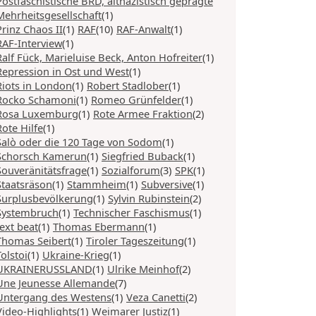
Postfaschistische BRD, altnazistisch geprägte
Mehrheitsgesellschaft
(1)
Prinz Chaos II
(1)
RAF
(10)
RAF-Anwalt
(1)
RAF-Interview
(1)
Ralf Fück, Marieluise Beck, Anton Hofreiter
(1)
Repression in Ost und West
(1)
Riots in London
(1)
Robert Stadlober
(1)
Rocko Schamoni
(1)
Romeo Grünfelder
(1)
Rosa Luxemburg
(1)
Rote Armee Fraktion
(2)
Rote Hilfe
(1)
Salò oder die 120 Tage von Sodom
(1)
Schorsch Kamerun
(1)
Siegfried Buback
(1)
Souveränitätsfrage
(1)
Sozialforum
(3)
SPK
(1)
Staatsräson
(1)
Stammheim
(1)
Subversive
(1)
Surplusbevölkerung
(1)
Sylvin Rubinstein
(2)
Systembruch
(1)
Technischer Faschismus
(1)
text beat
(1)
Thomas Ebermann
(1)
Thomas Seibert
(1)
Tiroler Tageszeitung
(1)
Tolstoi
(1)
Ukraine-Krieg
(1)
UKRAINERUSSLAND
(1)
Ulrike Meinhof
(2)
Une Jeunesse Allemande
(7)
Untergang des Westens
(1)
Veza Canetti
(2)
Video-Highlights
(1)
Weimarer Justiz
(1)