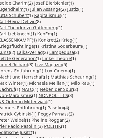
Isolde Charim
(2)
Josef Bierbichler
(1)
Jugendheim
(1)
Julian Assange
(2)
Justiz
(1)
Jutta Schubert
(1)
Kapitalismus
(1)
Karl-Heinz Dellwo
(8)
Karl-Theodor zu Guttenberg
(1)
Karl Liebknecht
(1)
KenFm
(1)
KLASSENKAMPF
(1)
Konkret
(2)
Krieg
(1)
Kriegsflüchtlinge
(1)
Kristina Söderbaum
(1)
Kunst
(2)
Laika-Verlag
(2)
Lampedusa
(2)
Letzte Generation
(1)
Linke Theorie
(1)
Lionel Richard
(3)
Live Magazin
(5)
Lorenz-Entführung
(1)
Lux-Cinema
(1)
Macht und Herrschaft
(1)
Matthias Scheuring
(1)
Max Winter
(1)
Michaela Mellian
(1)
Milo Rau
(1)
Nachruf
(1)
NATO
(1)
Neben der Spur
(2)
Non-Marxismus
(1)
NONPOLITICS
(3)
NS-Opfer in Mittenwald
(1)
Palmers-Entführung
(1)
Pasolini
(4)
Patrick Cybinski
(1)
Peggy Parnass
(2)
Peter Weibel
(1)
Pheline Roggan
(2)
Pier Paolo Pasolini
(3)
POLITIK
(1)
politische Jusitz
(1)