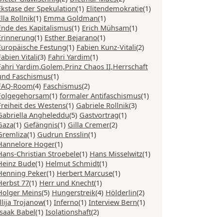
Ekstase der Spekulation
(1)
Elitendemokratie
(1)
Ella Rollnik
(1)
Emma Goldman
(1)
Ende des Kapitalismus
(1)
Erich Mühsam
(1)
Erinnerung
(1)
Esther Bejarano
(1)
Europäische Festung
(1)
Fabien Kunz-Vitali
(2)
Fabien Vitali
(3)
Fahri Yardim
(1)
Fahri Yardim,Golem,Prinz Chaos II,Herrschaft
und Faschismus
(1)
FAQ-Room
(4)
Faschismus
(2)
Folgegehorsam
(1)
formaler Antifaschismus
(1)
Freiheit des Westens
(1)
Gabriele Rollnik
(3)
Gabriella Angheleddu
(5)
Gastvortrag
(1)
Gaza
(1)
Gefängnis
(1)
Gilla Cremer
(2)
Gremliza
(1)
Gudrun Ensslin
(1)
Hannelore Hoger
(1)
Hans-Christian Stroebele
(1)
Hans Misselwitz
(1)
Heinz Bude
(1)
Helmut Schmidt
(1)
Henning Peker
(1)
Herbert Marcuse
(1)
Herbst 77
(1)
Herr und Knecht
(1)
Holger Meins
(5)
Hungerstreik
(4)
Hölderlin
(2)
Illija Trojanow
(1)
Inferno
(1)
Interview Bern
(1)
Isaak Babel
(1)
Isolationshaft
(2)