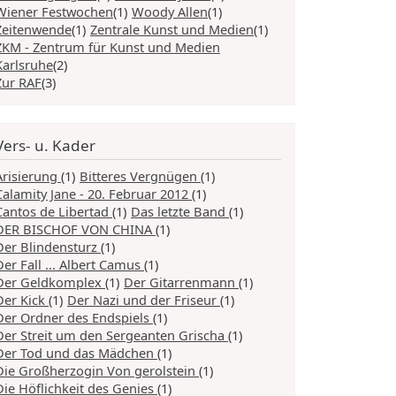
Wiener Festwochen
(1)
Woody Allen
(1)
Zeitenwende
(1)
Zentrale Kunst und Medien
(1)
ZKM - Zentrum für Kunst und Medien
Karlsruhe
(2)
Zur RAF
(3)
Vers- u. Kader
Arisierung
(1)
Bitteres Vergnügen
(1)
Calamity Jane - 20. Februar 2012
(1)
Cantos de Libertad
(1)
Das letzte Band
(1)
DER BISCHOF VON CHINA
(1)
Der Blindensturz
(1)
Der Fall ... Albert Camus
(1)
Der Geldkomplex
(1)
Der Gitarrenmann
(1)
Der Kick
(1)
Der Nazi und der Friseur
(1)
Der Ordner des Endspiels
(1)
Der Streit um den Sergeanten Grischa
(1)
Der Tod und das Mädchen
(1)
Die Großherzogin Von gerolstein
(1)
Die Höflichkeit des Genies
(1)