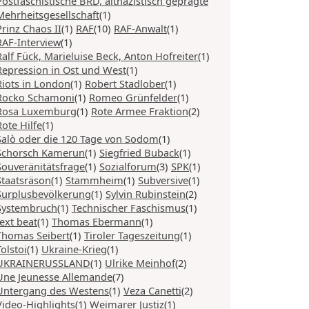
Postfaschistische BRD, altnazistisch geprägte
Mehrheitsgesellschaft
(1)
Prinz Chaos II
(1)
RAF
(10)
RAF-Anwalt
(1)
RAF-Interview
(1)
Ralf Fück, Marieluise Beck, Anton Hofreiter
(1)
Repression in Ost und West
(1)
Riots in London
(1)
Robert Stadlober
(1)
Rocko Schamoni
(1)
Romeo Grünfelder
(1)
Rosa Luxemburg
(1)
Rote Armee Fraktion
(2)
Rote Hilfe
(1)
Salò oder die 120 Tage von Sodom
(1)
Schorsch Kamerun
(1)
Siegfried Buback
(1)
Souveränitätsfrage
(1)
Sozialforum
(3)
SPK
(1)
Staatsräson
(1)
Stammheim
(1)
Subversive
(1)
Surplusbevölkerung
(1)
Sylvin Rubinstein
(2)
Systembruch
(1)
Technischer Faschismus
(1)
text beat
(1)
Thomas Ebermann
(1)
Thomas Seibert
(1)
Tiroler Tageszeitung
(1)
Tolstoi
(1)
Ukraine-Krieg
(1)
UKRAINERUSSLAND
(1)
Ulrike Meinhof
(2)
Une Jeunesse Allemande
(7)
Untergang des Westens
(1)
Veza Canetti
(2)
Video-Highlights
(1)
Weimarer Justiz
(1)