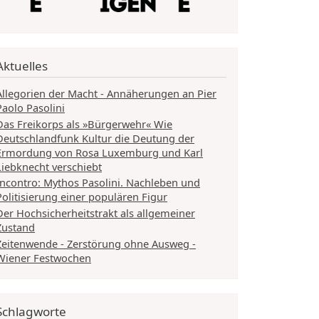
Aktuelles
Allegorien der Macht - Annäherungen an Pier
Paolo Pasolini
Das Freikorps als »Bürgerwehr« Wie
Deutschlandfunk Kultur die Deutung der
Ermordung von Rosa Luxemburg und Karl
Liebknecht verschiebt
Incontro: Mythos Pasolini. Nachleben und
Politisierung einer populären Figur
Der Hochsicherheitstrakt als allgemeiner
Zustand
Zeitenwende - Zerstörung ohne Ausweg -
Wiener Festwochen
Schlagworte