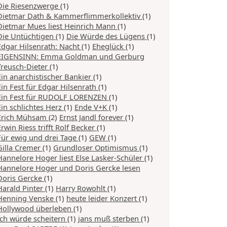
Die Riesenzwerge
(1)
Dietmar Dath & Kammerflimmerkollektiv
(1)
Dietmar Mues liest Heinrich Mann
(1)
Die Untüchtigen
(1)
Die Würde des Lügens
(1)
Edgar Hilsenrath: Nacht
(1)
Eheglück
(1)
EIGENSINN: Emma Goldman und Gerburg
Treusch-Dieter
(1)
Ein anarchistischer Bankier
(1)
Ein Fest für Edgar Hilsenrath
(1)
Ein Fest für RUDOLF LORENZEN
(1)
Ein schlichtes Herz
(1)
Ende V+K
(1)
Erich Mühsam
(2)
Ernst Jandl forever
(1)
Erwin Riess trifft Rolf Becker
(1)
Für ewig und drei Tage
(1)
GEW
(1)
Gilla Cremer
(1)
Grundloser Optimismus
(1)
Hannelore Hoger liest Else Lasker-Schüler
(1)
Hannelore Hoger und Doris Gercke lesen
Doris Gercke
(1)
Harald Pinter
(1)
Harry Rowohlt
(1)
Henning Venske
(1)
heute leider Konzert
(1)
Hollywood überleben
(1)
Ich würde scheitern
(1)
jans muß sterben
(1)