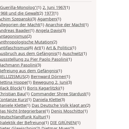
"Guerilla-Monolog"
(1)
2. Juni 1967
(1)
1968 und die Gewalt
(2)
1977
(1)
Achim Szepanski
(3)
Agamben
(1)
Allegorien der Macht
(1)
Anarchie der Macht
(1)
Andreas Baader
(1)
Angela Davis
(3)
Antagonismus
(2)
Anthropologische Mutation
(2)
Antifaschismus
(6)
Art
(1)
Art & Politics
(1)
Ausbruch aus dem Gefängnis
(1)
Auschwitz
(1)
Aussstellung zu Pier Paolo Pasolini
(1)
Bachmann Pasolini
(3)
Befreiung aus dem Gefängnis
(1)
BELLIZISMUS
(2)
Bernward Dörner
(1)
Bettina Hoppe
(1)
Bewegung 2. Juni
(3)
Black Block
(1)
Boris Kagarlitzki
(1)
Christian Bau
(1)
Commander Shree Stardust
(1)
Contanze Kurz
(1)
Daniela Klette
(3)
Daniele Klette
(1)
Das Deutsche Volk klagt an
(2)
Das Nicht-Integrierbare
(1)
Denis Moschitto
(1)
Deutschlandfunk Kultur
(1)
Dialektik der Befreiung
(1)
DIE GRÜNEN
(1)
Dieter Glawischnig
(2)
Dietmar Mues
(2)