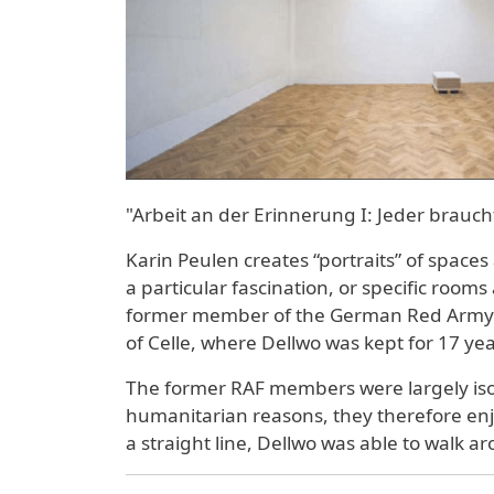
"Arbeit an der Erinnerung I: Jeder brau
Karin Peulen creates “portraits” of space
a particular fascination, or specific rooms
former member of the German Red Army Fac
of Celle, where Dellwo was kept for 17 ye
The former RAF members were largely isola
humanitarian reasons, they therefore enjo
a straight line, Dellwo was able to walk ar