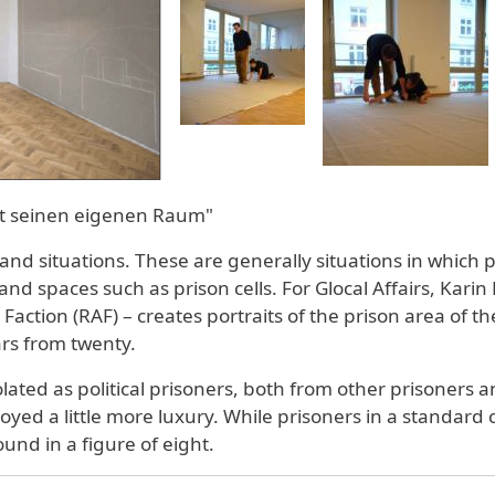
cht seinen eigenen Raum"
s and situations. These are generally situations in whi
 and spaces such as prison cells. For Glocal Affairs, Kari
tion (RAF) – creates portraits of the prison area of th
ars from twenty.
ted as political prisoners, both from other prisoners a
yed a little more luxury. While prisoners in a standard 
ound in a figure of eight.