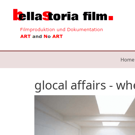
Direkt zum Inhalt
Mai
Home
glocal affairs - w