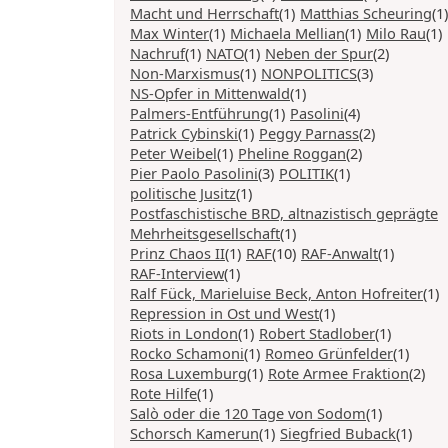
Macht und Herrschaft
(1)
Matthias Scheuring
(1)
Max Winter
(1)
Michaela Mellian
(1)
Milo Rau
(1)
Nachruf
(1)
NATO
(1)
Neben der Spur
(2)
Non-Marxismus
(1)
NONPOLITICS
(3)
NS-Opfer in Mittenwald
(1)
Palmers-Entführung
(1)
Pasolini
(4)
Patrick Cybinski
(1)
Peggy Parnass
(2)
Peter Weibel
(1)
Pheline Roggan
(2)
Pier Paolo Pasolini
(3)
POLITIK
(1)
politische Jusitz
(1)
Postfaschistische BRD, altnazistisch geprägte
Mehrheitsgesellschaft
(1)
Prinz Chaos II
(1)
RAF
(10)
RAF-Anwalt
(1)
RAF-Interview
(1)
Ralf Fück, Marieluise Beck, Anton Hofreiter
(1)
Repression in Ost und West
(1)
Riots in London
(1)
Robert Stadlober
(1)
Rocko Schamoni
(1)
Romeo Grünfelder
(1)
Rosa Luxemburg
(1)
Rote Armee Fraktion
(2)
Rote Hilfe
(1)
Salò oder die 120 Tage von Sodom
(1)
Schorsch Kamerun
(1)
Siegfried Buback
(1)