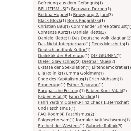
Befreiung aus dem Gefängnis
(1)
BELLIZISMUS
(2)
Bernward Dörner
(1)
Bettina Hoppe
(1)
Bewegung 2. Juni
(3)
Black Block
(1)
Boris Kagarlitzki
(1)
Christian Bau
(1)
Commander Shree Stardust
(1
Contanze Kurz
(1)
Daniela Klette
(3)
Daniele Klette
(1)
Das Deutsche Volk klagt an
(2
Das Nicht-Integrierbare
(1)
Denis Moschitto
(1)
Deutschlandfunk Kultur
(1)
Dialektik der Befreiung
(1)
DIE GRÜNEN
(1)
Dieter Glawischnig
(2)
Dietmar Mues
(2)
Ekstase der Spekulation
(1)
Elitendemokratie
(1)
Ella Rollnik
(1)
Emma Goldman
(1)
Ende des Kapitalismus
(1)
Erich Mühsam
(1)
Erinnerung
(1)
Esther Bejarano
(1)
Europäische Festung
(1)
Fabien Kunz-Vitali
(2)
Fabien Vitali
(3)
Fahri Yardim
(1)
Fahri Yardim,Golem,Prinz Chaos II,Herrschaft
und Faschismus
(1)
FAQ-Room
(4)
Faschismus
(2)
Folgegehorsam
(1)
formaler Antifaschismus
(1)
Freiheit des Westens
(1)
Gabriele Rollnik
(3)