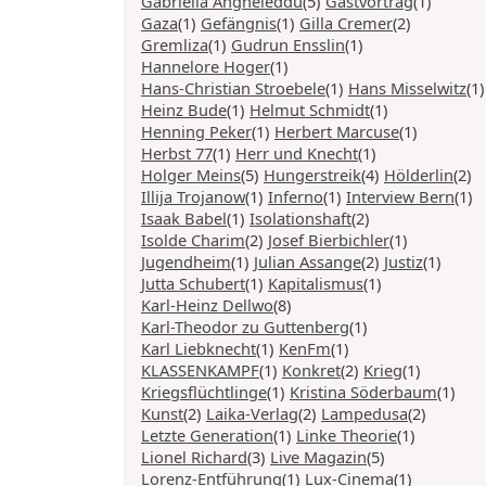
Gabriella Angheleddu
(5)
Gastvortrag
(1)
Gaza
(1)
Gefängnis
(1)
Gilla Cremer
(2)
Gremliza
(1)
Gudrun Ensslin
(1)
Hannelore Hoger
(1)
Hans-Christian Stroebele
(1)
Hans Misselwitz
(1)
Heinz Bude
(1)
Helmut Schmidt
(1)
Henning Peker
(1)
Herbert Marcuse
(1)
Herbst 77
(1)
Herr und Knecht
(1)
Holger Meins
(5)
Hungerstreik
(4)
Hölderlin
(2)
Illija Trojanow
(1)
Inferno
(1)
Interview Bern
(1)
Isaak Babel
(1)
Isolationshaft
(2)
Isolde Charim
(2)
Josef Bierbichler
(1)
Jugendheim
(1)
Julian Assange
(2)
Justiz
(1)
Jutta Schubert
(1)
Kapitalismus
(1)
Karl-Heinz Dellwo
(8)
Karl-Theodor zu Guttenberg
(1)
Karl Liebknecht
(1)
KenFm
(1)
KLASSENKAMPF
(1)
Konkret
(2)
Krieg
(1)
Kriegsflüchtlinge
(1)
Kristina Söderbaum
(1)
Kunst
(2)
Laika-Verlag
(2)
Lampedusa
(2)
Letzte Generation
(1)
Linke Theorie
(1)
Lionel Richard
(3)
Live Magazin
(5)
Lorenz-Entführung
(1)
Lux-Cinema
(1)