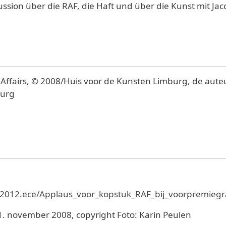
sion über die RAF, die Haft und über die Kunst mit Jacc
l Affairs, © 2008/Huis voor de Kunsten Limburg, de au
burg
1092012.ece/Applaus_voor_kopstuk_RAF_bij_voorpremieg
. november 2008, copyright Foto: Karin Peulen